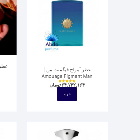
عطر آمواج فیگمنت من |
Amouage Figment Man
۶۴,۷۳۲,۱۶۴
تومان
نمره
5.00
از 5
خرید