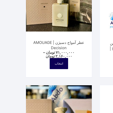
است
در
صفحه
محصول
انتخاب
شوند
عطر آمواج دسیژن | AMOUAGE
ن
Decision
پوس VIII (آمواج اوپوس 8) |
۷۱,۰۰۰,۰۰۰
تومان
–
Price
۲,۱۶۰,۰۰۰
تومان
range:
این
۲,۱۶۰,۰۰۰ تومان
انتخاب
محصول
through
۷۱,۰۰۰,۰۰۰ تومان
دارای
انواع
مختلفی
می
باشد.
گزینه
ها