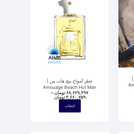
|
عطر آمواج بیچ هات من |
Am
Amouage Beach Hut Man
۶۸,۶۲۹,۲۹۷
تومان
–
Price
۳,۶۶۰,۷۵۹
تومان
P
range:
ran
این
۳,۶۶۰,۷۵۹ تومان
انتخاب
۱۵,۱۸۰,۰۰۰ تومان
محصول
through
thro
۶۸,۶۲۹,۲۹۷ تومان
۶۲,۲۷ تومان
دارای
انواع
مختلفی