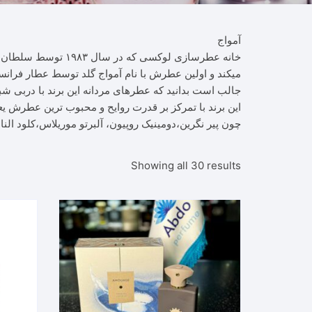
آمواج
خانه عطرسازی لوکسی
میکند و اولین عطرش با نام آمواج گلد توسط عطار فرانسوی “گای رابرت” در سال ۱۹۸۳ ساخته شد عطرسازی که برا
جالب است بدانید که عطرهای مردانه این برند با دربی 
چون پیر نگرین،دومینیک روپیون، آلبرتو موریلاس،کلود الن
Showing all 30 results