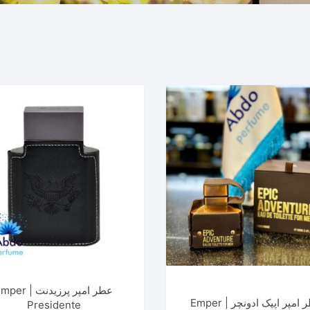
عطر امپر پرزیدنت | r
عطر امپر اپیک ادونچر | Emper
Presidente