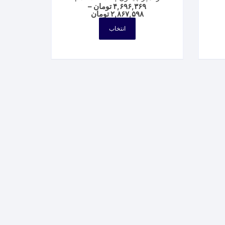
۴,۶۹۶,۳۶۹
تومان
–
Price
۲,۸۶۷,۵۹۸
تومان
P
range:
این
ra
۲,۸۶۷,۵۹۸ تومان
انتخاب
۳,۰۵۰,۶۳۷ تومان
محصول
through
thr
۴,۶۹۶,۳۶۹ تومان
دارای
۵, تومان
انواع
مختلفی
می
باشد.
گزینه
ها
ممکن
است
در
صفحه
محصول
انتخاب
شوند