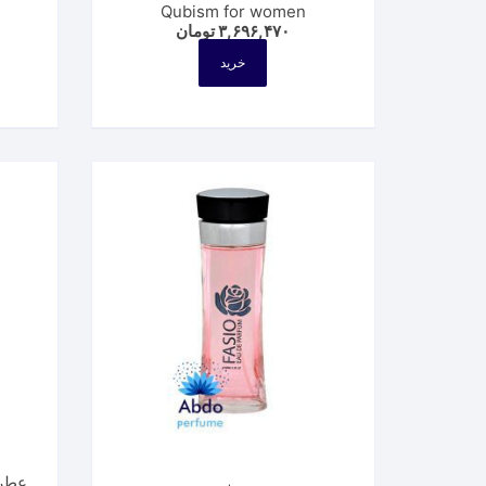
Qubism for women
۳,۶۹۶,۴۷۰
تومان
خرید
عطر امپ