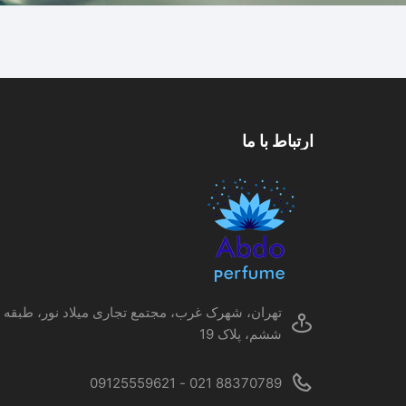
ارتباط با ما
تهران، شهرک غرب، مجتمع تجاری میلاد نور، طبقه
ششم، پلاک 19
88370789 021 - 09125559621