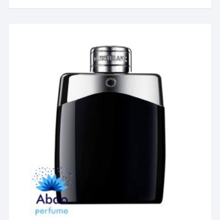
دارای
انواع
مختلفی
می
باشد.
گزینه
ها
ممکن
است
در
صفحه
محصول
انتخاب
شوند