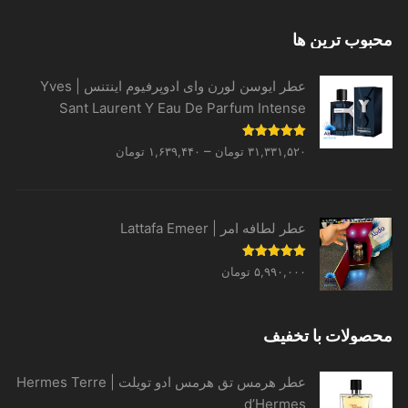
محبوب ترین ها
عطر ایوسن لورن وای ادوپرفیوم اینتنس | Yves
Sant Laurent Y Eau De Parfum Intense
Price
نمره
5.00
–
۳۱,۳۳۱,۵۲۰
تومان
۱,۶۳۹,۴۴۰
تومان
از 5
range:
۱,۶۳۹,۴۴۰ تومان
through
عطر لطافه امر | Lattafa Emeer
۳۱,۳۳۱,۵۲۰ تومان
نمره
5.00
۵,۹۹۰,۰۰۰
تومان
از 5
محصولات با تخفیف
عطر هرمس تق هرمس ادو تویلت | Hermes Terre
d’Hermes