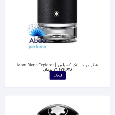
صفحه
محصول
انتخاب
شوند
عطر مونت بلنک اکسپلورر | Mont Blanc Explorer
۱۴,۶۲۶,۶۴۸
تومان
این
انتخاب
محصول
دارای
انواع
مختلفی
می
باشد.