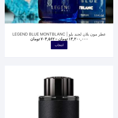
عطر مون بلان لجند بلو | LEGEND BLUE MONTBLANC
Price
۱۳,۲۰۰,۰۰۰
تومان
–
۷۰۳,۵۶۲
تومان
range:
این
انتخاب
۷۰۳,۵۶۲ تومان
محصول
through
۱۳,۲۰۰,۰۰۰ تومان
دارای
انواع
مختلفی
می
باشد.
گزینه
ها
ممکن
است
در