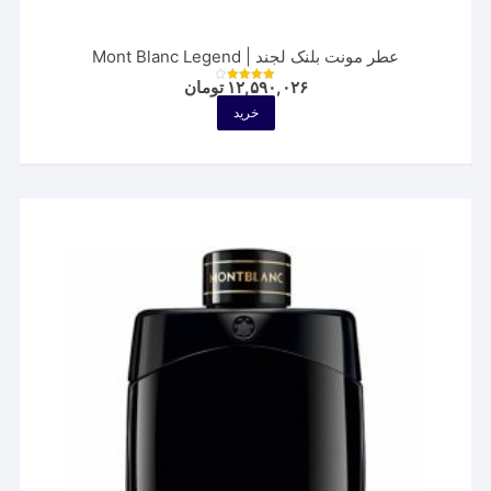
عطر مونت بلنک لجند | Mont Blanc Legend
۱۲,۵۹۰,۰۲۶
تومان
نمره
4.00
خرید
از 5