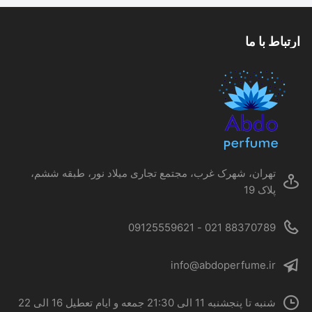
مختلفی
می
ارتباط با ما
باشد.
گزینه
ها
ممکن
است
در
صفحه
محصول
تهران، شهرک غرب، مجتمع تجاری میلاد نور، طبقه ششم،
انتخاب
پلاک 19
شوند
88370789 021 - 09125559621
info@abdoperfume.ir
شنبه تا پنجشنبه 11 الی 21:30 جمعه و ایام تعطیل 16 الی 22