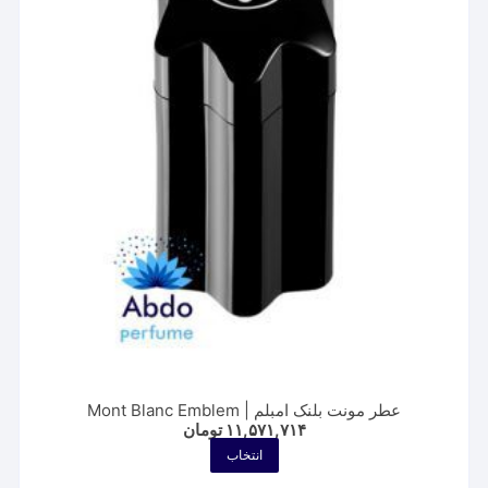
گزینه
ها
ممکن
است
در
صفحه
محصول
انتخاب
شوند
عطر مونت بلنک امبلم | Mont Blanc Emblem
۱۱,۵۷۱,۷۱۴
تومان
این
انتخاب
محصول