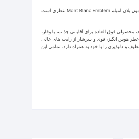
عطر مون بلان امبلم Mont Blanc Emblem عطری است تند. این عطر در سال ۲۰۱۴ به بازار عطر و ادکلن عرضه شد. عطر مون بلان امبلم Mont Blanc Emblem عطری است
ن بلان می باشد، محصولی فوق العاده برای آقایانی جذاب، با وقار،
 عطر هوس انگیز، قوی و سرشار از رایحه های عالی
یف و دلپذیری را با خود به همراه دارد. تمامی این