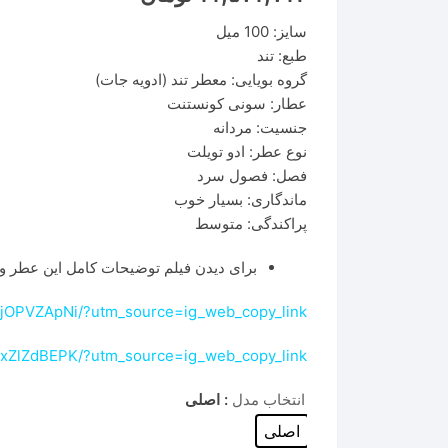
سایز: 100 میل
طبع: تند
گروه بویایی: معطر تند (ادویه جات)
عطار: سونی کونستنت
جنسیت: مردانه
نوع عطر: ادو تویلت
فصل: فصول سرد
ماندگاری: بسیار خوب
پراکندگی: متوسط
برای دیدن فیلم توضیحات کامل این عطر وا
CIjOPVZApNi/?utm_source=ig_web_copy_link
MxZlZdBEPK/?utm_source=ig_web_copy_link
انتخاب مدل
: اصلی
اصلی