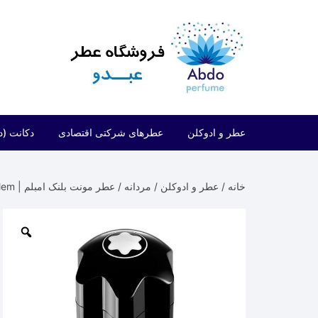
د
دن
ز
حتوا
عطر و ادوکلن
عطرهای شرکتی اقتصادی
دکانت (د
مردانه
شرکتی اقتصادی (فراگرنس ورد)
خانه
/
عطر و ادوکلن
/
مردانه
/ عطر مونت بلنک امبلم | Mont Blanc Emblem
زنانه
شرکتی اقتصادی (ارض الزعفران)
مردانه/زنانه
شرکتی اقتصادی (لطافه)
شرکتی اقتصادی (الحمبرا)