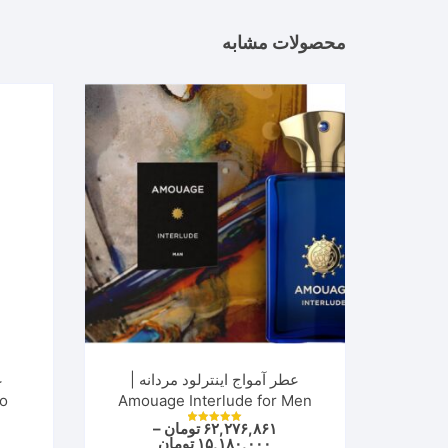
مختلفی
محصولات مشابه
می
باشد.
گزینه
ها
ممکن
است
در
صفحه
محصول
انتخاب
شوند
عطر آمواج اینترلود مردانه |
ع
no
Amouage Interlude for Men
۶۲,۲۷۶,۸۶۱
تومان
–
نمره
Price
۱۵,۱۸۰,۰۰۰
تومان
5.00