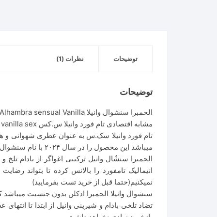
Alhambra
sensual
Vanilla
عدد
توضیحات
نظرات (1)
توضیحات
الحمبرا سنشوال وانیلا Alhambra sensual Vanilla
مشابه اقتصادی تام فورد وانیلا س.کس TomFord vanilla sex
تام فورد وانیلا سک.س به عنوان عطری شهوانی و هوس برانگیز است که در سال ۲۰۲۳ تولید و به بازار عر
میباشد این محصول را در سال ۲۰۲۴ با نام سنشوال وانیلا شبیه سازی کرد.
انیمالیک تامفورد را بالانس کرده تا بتواند رضا
نمیکنیم(حتما قبل از خرید تست بفرمایید)
سنشوال وانیلا الحمبرا ادکلن بدون جنسیت میباشد که
تضاد تلخی بادام و شیرینی وانیل از ابتدا تا انته
بازخورد زیادی نخواهد داشت.