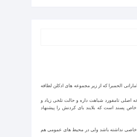
ادکلن لطافه
کیبی اغواگر از بادام تلخ و شیرینی وانیل در کنار دانه تونکا و روایح چوبی است که حدود ۷۰٪ به نسخه اصلی تامفورد شباهت داره و حالت تلخی زیاد و
 خاص پسند است که بلایند بای کردنش را پیشنهاد
تایل خاصی نداشته باشد ولی در محیط های عمومی هم