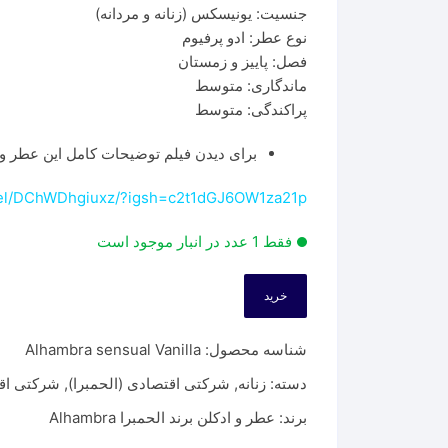
جنسیت: یونیسکس (زنانه و مردانه)
نوع عطر: ادو پرفیوم
فصل: پاییز و زمستان
ماندگاری: متوسط
پراکندگی: متوسط
برای دیدن فیلم توضیحات کامل این عطر وا
reel/DChWDhgiuxz/?igsh=c2t1dGJ6OW1za21p
فقط 1 عدد در انبار موجود است
خرید
شناسه محصول:
Alhambra sensual Vanilla
دسته:
زنانه
,
شرکتی اقتصادی (الحمبرا)
,
شرکتی اقت
برند:
عطر و ادکلن برند الحمبرا Alhambra