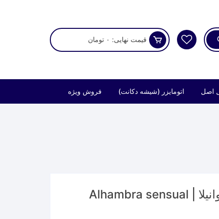
قیمت نهایی:
۰
تومان
 اصل
اتومایزر (شیشه دکانت)
فروش ویژه
عطر الحمبرا (لطافه) سنشوال وانیلا | Alhambra sensual