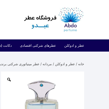
د
دن
ز
حتوا
عطر و ادوکلن
عطرهای شرکتی اقتصادی
دکانت (د
مردانه
شرکتی اقتصادی (فراگرنس ورد)
خانه
/
عطر و ادوکلن
/
مردانه
/ عطر مینیاتوری شرکتی برندینی آمواج پورترایال م
زنانه
شرکتی اقتصادی (ارض الزعفران)
مردانه/زنانه
شرکتی اقتصادی (لطافه)
شرکتی اقتصادی (الحمبرا)