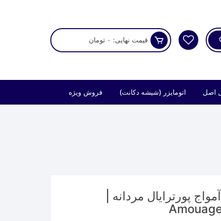
قیمت نهایی:
۰
تومان
 اصل
اتومایزر (شیشه دکانت)
فروش ویژه
واج پورترایال مردانه |
Amouage 