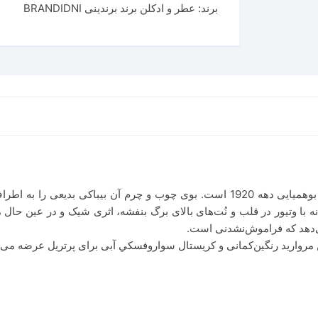
برند:
عطر و ادکلن برند برندینی BRANDIDNI
پرتریل (پورترایال) مردانه تصویری بویایی از فرهنگ بوهمیایی دهه 1920 است. بوی چوب 
ا وتیور در قلب و نُت‌های بالای برگ بنفشه، اثری شیک و در عین حال مر
ی‌دهد که فراموش‌نشدنی است.
ن مروارید رنگین‌کمانی و کریستال سواروفسکي آبی برای پرتریل عرضه م