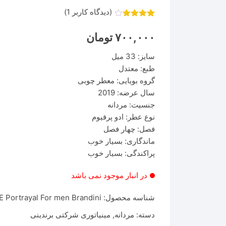
(دیدگاه کاربر
1
)
1
امتیاز
4.00
از 5
۷۰۰,۰۰۰
تومان
امتیاز
مشتری
سایز: 33 میل
طبع: معتدل
گروه بویایی: معطر چوبی
سال عرضه: 2019
جنسیت: مردانه
نوع عطر: ادو پرفیوم
فصل: چهار فصل
ماندگاری: بسیار خوب
پراکندگی: بسیار خوب
در انبار موجود نمی باشد
شناسه محصول:
Portrayal For men Brandini
دسته:
مردانه
,
مینیاتوری شرکتی برندینی