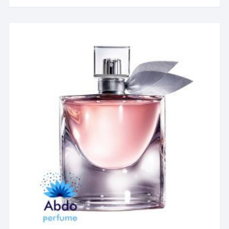
۲۸,۶۰۰,۰۰۰ تومان
دارای
انواع
مختلفی
می
باشد.
گزینه
ها
ممکن
است
در
صفحه
محصول
انتخاب
شوند