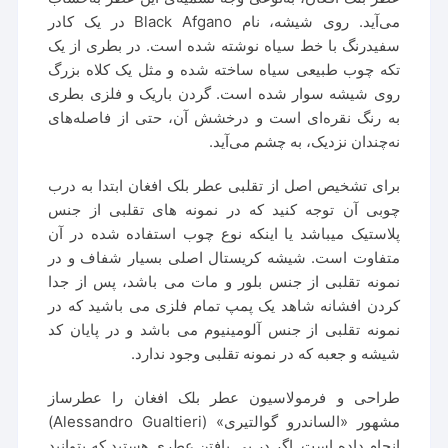
می‌آید. روی شیشه، نام Black Afgano در یک کادر
سفیدرنگ با خط سیاه نوشته شده است. در بطری از یک
تکه چوب طبیعی سیاه ساخته‌ شده و مثل یک کلاه بزرگ
روی شیشه سوار شده است. گردن باریک و فلزی بطری
به رنگ نقره‌ای است و درخشش آن، حتی از فاصله‌های
نه‌چندان نزدیک، به چشم می‌آید.
برای تشخیص اصل از تقلبی عطر بلک افغان ابتدا به درب
چوبی آن توجه کنید که در نمونه های تقلبی از جنس
پلاستیک میباشد یا اینکه نوع چوب استفاده شده در آن
متفاوت است. شیشه کریستال اصلی بسیار شفاف و در
نمونه تقلبی از جنس بلور و مات می باشد، پس از جدا
کردن افشانه شاهد یک پمپ تمام فلزی می باشید که در
نمونه تقلبی از جنس آلومینیوم می باشد و در پایان کد
شیشه و جعبه که در نمونه تقلبی وجود ندارد.
طراحی و فرمولاسیون عطر بلک افغان را عطرساز
مشهور «الساندرو گوالتیری» (Alessandro Gualtieri)
انجام داده است. اگر در پی یافتن عطری هستید که بتوانید