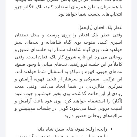
با همسرتان به‌طور هم‌زمان استفاده کنید، بلک افگانو جزو
انتخاب‌های نخست شما خواهد بود.
عطر بلک افغان (رایحه):
وقتی عطر بلک افغان را روی پوست و محل نبضتان
اسپری کنید، متوجه بوی گیاه شاهدانه و نت‌های سبز
خواهید شد. بوی گیاه شاهدانه شما را به خلسه‌ای عمیق و
روحانی می‌برد. این تازه شروع کار بلک افغان است. وقتی
کاملاً در این خلسه فرو رفتید، نت‌های میانی با وجود صمغ،
نت‌های چوبی، قهوه و تنباکو به استقبال شما خواهند آمد.
این ترکیب اسموکی و سرشار از تلخی قهوه، آرامش و
تمرکزی مثال‌زدنی در شما ایجاد می‌کند. وقتی مدت
زیادی از این حالت گذشت، بوی بخور خوشبو و چوب عود
(آگار) را استشمام خواهید کرد. بوی عود باعث آرامش و
امنیت درونی شما می‌شود؛ گویی در جلسات مدیتیشن و
مراقبه‌های روحانی حضور دارید.
رایحه اولیه: نمونه های سبز، شاه دانه
رایحه میانی: رزین و صمغ، قهوه، برگ توتون،