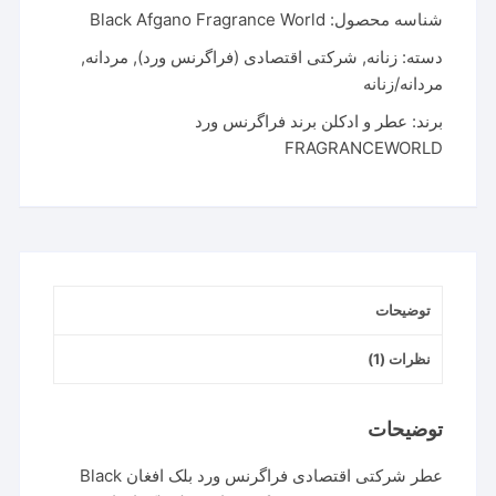
شناسه محصول:
Black Afgano Fragrance World
بلک
افغان
دسته:
زنانه
,
شرکتی اقتصادی (فراگرنس ورد)
,
مردانه
,
|
مردانه/زنانه
Black
برند:
عطر و ادکلن برند فراگرنس ورد
Afgano
FRAGRANCEWORLD
Fragrance
World
عدد
توضیحات
نظرات (1)
توضیحات
عطر شرکتی اقتصادی فراگرنس ورد بلک افغان Black