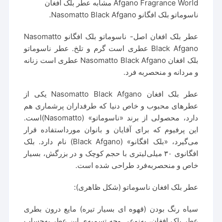
Afgano Fragrance World مشابه عطر بلک افغان
ناسوماتو بلک افگانو Nasomatto Black Afgano.
عطر بلک افغان اصل- ناسوماتو بلک افگانو Nasomatto
Black Afgano عطری است گرم و تلخ. عطر ناسوماتو
بلک افغان Nasomatto Black Afgano عطری است زنانه
و مردانه و منحصربه فرد.
عطر بلک افغان Nasomatto Black Afgano یکی از
عطرهای محبوب و خاص دنیا که طرفداران پرشماری هم
دارد، محصولی از برند «ناسوماتو» (Nasomatto)است.
این پرفیوم که برای آقایان و بانوان مورداستفاده قرار
می‌گیرد، «بلک افگانو» (Black Afgano) نام دارد. بلک
افگانوی ۳۰ میلی‌لیتری با حجم کوچک و در بزرگش، بسیار
خاص و منحصربه‌فرد طراحی شده است.
عطر بلک افغان ناسوماتو (شکل ظاهری):
سیاه‌ رنگ بودن (قهوه ای بسیار تیره) مایع درون بطری
عطر بلک افغان، به‌نوعی وجه‌ تسمیه‌ی این عطر به‌حساب