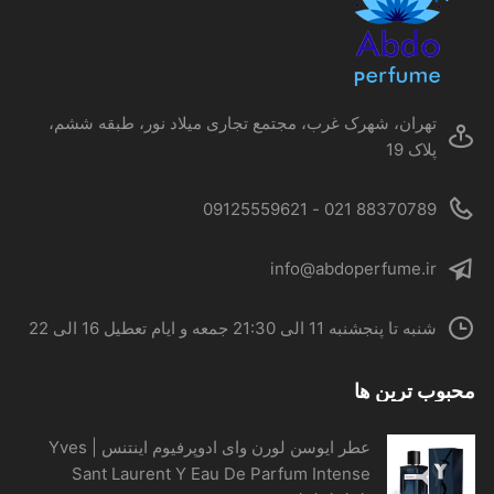
است
در
صفحه
محصول
تهران، شهرک غرب، مجتمع تجاری میلاد نور، طبقه ششم،
انتخاب
پلاک 19
شوند
88370789 021 - 09125559621
info@abdoperfume.ir
شنبه تا پنجشنبه 11 الی 21:30 جمعه و ایام تعطیل 16 الی 22
محبوب ترین ها
عطر ایوسن لورن وای ادوپرفیوم اینتنس | Yves
Sant Laurent Y Eau De Parfum Intense