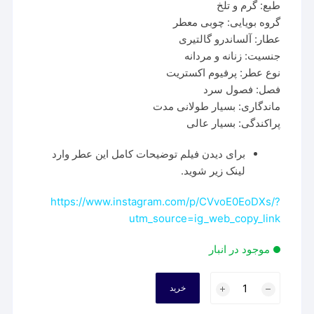
طبع: گرم و تلخ
گروه بویایی: چوبی معطر
عطار: آلساندرو گالتیری
جنسیت: زنانه و مردانه
نوع عطر: پرفیوم اکستریت
فصل: فصول سرد
ماندگاری: بسیار طولانی مدت
پراکندگی: بسیار عالی
برای دیدن فیلم توضیحات کامل این عطر وارد
لینک زیر شوید.
https://www.instagram.com/p/CVvoE0EoDXs/?
utm_source=ig_web_copy_link
موجود در انبار
عطر
خرید
فراگرنس
ورد