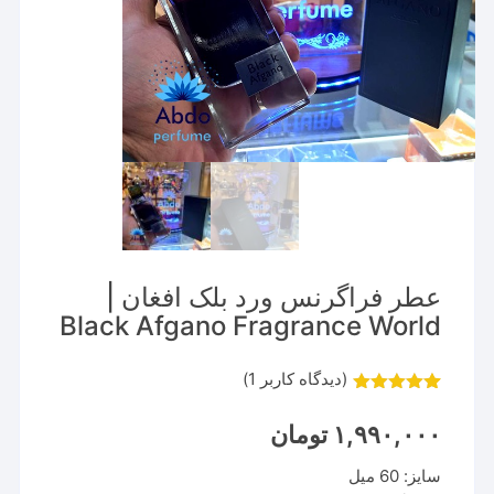
عطر فراگرنس ورد بلک افغان |
Black Afgano Fragrance World
(دیدگاه کاربر
1
)
1
امتیاز
5.00
از 5 امتیاز
۱,۹۹۰,۰۰۰
تومان
مشتری
سایز: 60 میل