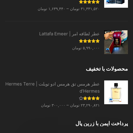
Price
نمره
5.00
–
۳۱,۳۳۱,۵۲۰
تومان
۱,۶۳۹,۴۴۰
تومان
از 5
range:
۱,۶۳۹,۴۴۰ تومان
through
عطر لطافه امر | Lattafa Emeer
۳۱,۳۳۱,۵۲۰ تومان
نمره
5.00
۵,۹۹۰,۰۰۰
تومان
از 5
محصولات با تخفیف
عطر هرمس تق هرمس ادو تویلت | Hermes Terre
d’Hermes
Price
نمره
–
۲۳,۲۹۰,۸۲۱
تومان
۳۰۰,۰۰۰
تومان
4.00
از 5
range:
۳۰۰,۰۰۰ تومان
پرداخت ایمن با زرین پال
through