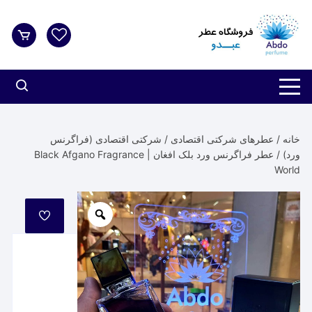
د
دن
ز
حتوا
خانه
/
عطرهای شرکتی اقتصادی
/
شرکتی اقتصادی (فراگرنس
ورد)
/ عطر فراگرنس ورد بلک افغان | Black Afgano Fragrance
World
مورد
علاقه