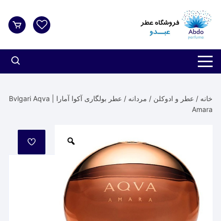
د
دن
ز
حتوا
خانه
/
عطر و ادوکلن
/
مردانه
/ عطر بولگاری آکوا آمارا | Bvlgari Aqva
Amara
مورد
علاقه