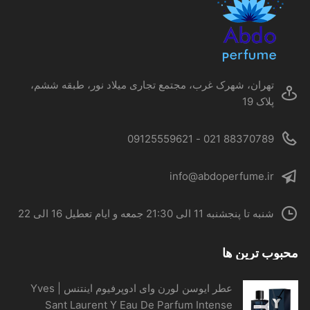
ممکن
است
در
صفحه
محصول
تهران، شهرک غرب، مجتمع تجاری میلاد نور، طبقه ششم،
انتخاب
پلاک 19
شوند
88370789 021 - 09125559621
info@abdoperfume.ir
شنبه تا پنجشنبه 11 الی 21:30 جمعه و ایام تعطیل 16 الی 22
محبوب ترین ها
عطر ایوسن لورن وای ادوپرفیوم اینتنس | Yves
Sant Laurent Y Eau De Parfum Intense