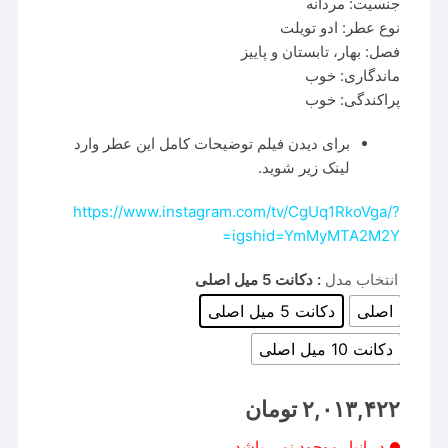
جنسیت: مردانه
نوع عطر: ادو تویلت
فصل: بهار، تابستان و پاییز
ماندگاری: خوب
پراکندگی: خوب
برای دیدن فیلم توضیحات کامل این عطر وارد
لینک زیر شوید.
https://www.instagram.com/tv/CgUq1RkoVga/?
igshid=YmMyMTA2M2Y=
انتخاب مدل
: دکانت 5 میل اصلی
اصلی
دکانت 5 میل اصلی
دکانت 10 میل اصلی
۲,۰۱۳,۴۲۲
تومان
در انبار موجود نمی باشد