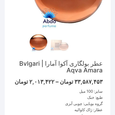
عطر بولگاری آکوا آمارا | Bvlgari
Aqva Amara
Price
۳۳,۵۸۷,۴۵۳
تومان
–
۲,۰۱۳,۴۲۲
تومان
range:
سایز: 100 میل
through
۳۳,۵۸۷,۴۵۳ تو
طبع: خنک
گروه بویایی: چوبی آبزی
عطار: ژاک کاوالیه