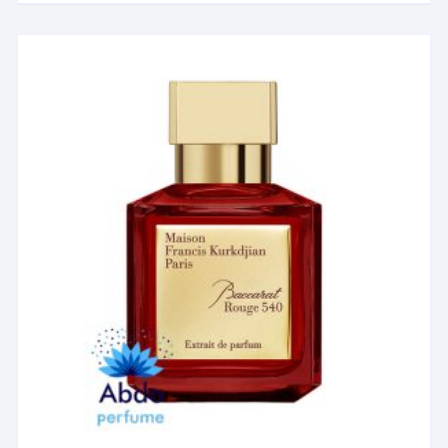
انواع
مختلفی
می
باشد.
گزینه
ها
ممکن
است
در
صفحه
محصول
انتخاب
شوند