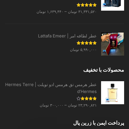
Price
نمره
5.00
–
۳۱,۳۳۱,۵۲۰
تومان
۱,۶۳۹,۴۴۰
تومان
از 5
range:
۱,۶۳۹,۴۴۰ تومان
through
عطر لطافه امر | Lattafa Emeer
۳۱,۳۳۱,۵۲۰ تومان
نمره
5.00
۵,۹۹۰,۰۰۰
تومان
از 5
محصولات با تخفیف
عطر هرمس تق هرمس ادو تویلت | Hermes Terre
d’Hermes
Price
نمره
–
۲۳,۲۹۰,۸۲۱
تومان
۳۰۰,۰۰۰
تومان
4.00
از 5
range:
۳۰۰,۰۰۰ تومان
پرداخت ایمن با زرین پال
through