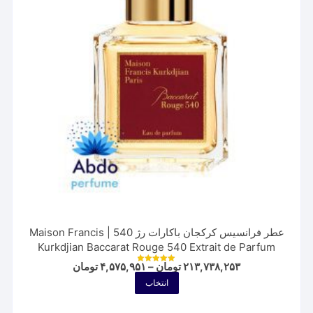
ممکن
است
در
صفحه
محصول
انتخاب
شوند
عطر فرانسیس کرکجان باکارات رژ 540 | Maison Francis
Kurkdjian Baccarat Rouge 540 Extrait de Parfum
Price
۲۱۳,۷۳۸,۲۵۳
تومان
–
۴,۵۷۵,۹۵۱
تومان
نمره
range:
5.00
این
انتخاب
از 5
۴,۵۷۵,۹۵۱ تومان
محصول
through
۲۱۳,۷۳۸,۲۵۳ تومان
دارای