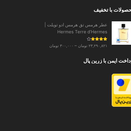
گزینه
صولات با تخفیف
ها
ممکن
عطر هرمس تق هرمس ادو تویلت |
است
Hermes Terre d’Hermes
در
صفحه
Price
نمره
–
۲۳,۲۹۰,۸۲۱
تومان
۳۰۰,۰۰۰
تومان
محصول
4.00
از 5
range:
انتخاب
۳۰۰,۰۰۰ تومان
داخت ایمن با زرین پال
شوند
through
۲۳,۲۹۰,۸۲۱ تومان