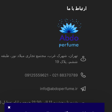
گزینه
ارتباط با ما
ها
ممکن
است
در
صفحه
محصول
انتخاب
شوند
تهران، شهرک غرب، مجتمع تجاری میلاد نور، طبقه
ششم، پلاک 19
88370789 021 - 09125559621
info@abdoperfume.ir
شنبه تا پنجشنبه 
الی 22