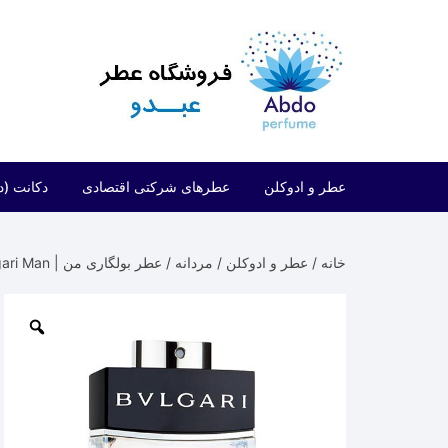
د
دن
ز
حتوا
عطر و ادوکلن
عطرهای شرکتی اقتصادی
دکانت (د
مردانه
شرکتی اقتصادی (فراگرنس ورد)
خانه
/
عطر و ادوکلن
/
مردانه
/ عطر بولگاری من | Bvlgari Man
زنانه
شرکتی اقتصادی (ارض الزعفران)
مردانه/زنانه
شرکتی اقتصادی (لطافه)
شرکتی اقتصادی (الحمبرا)