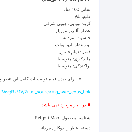
سایز: 100 میل
طبع: تلخ
گروه بویایی: چوبی شرقی
عطار: آلبرتو موریلز
جنسیت: مردانه
نوع عطر: ادو تویلت
فصل: تمام فصول
ماندگاری: متوسط
پراکندگی: متوسط
برای دیدن فیلم توضیحات کامل این عطر وا
QRfWvgBzMV/?utm_source=ig_web_copy_link
در انبار موجود نمی باشد
شناسه محصول:
Bvlgari Man
دسته:
عطر و ادوکلن
,
مردانه