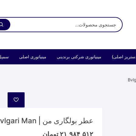
ستریز اصلی)
مینیاتوری شرکتی برندینی
مینیاتوری اصلی
سمپل
مورد
علاقه
عطر بولگاری من | Bvlgari Man
۲۱,۹۸۴,۵۱۲
تومان