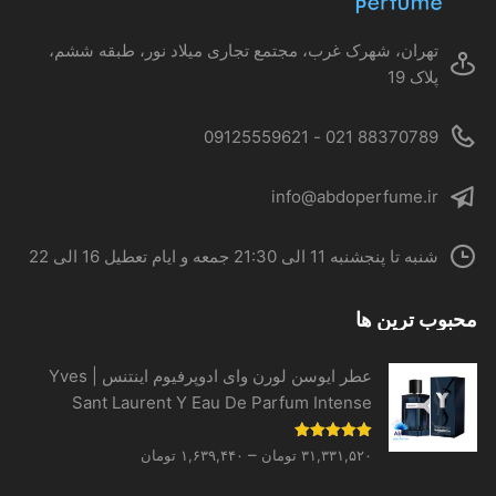
صفحه
محصول
تهران، شهرک غرب، مجتمع تجاری میلاد نور، طبقه ششم،
انتخاب
پلاک 19
شوند
88370789 021 - 09125559621
info@abdoperfume.ir
شنبه تا پنجشنبه 11 الی 21:30 جمعه و ایام تعطیل 16 الی 22
محبوب ترین ها
عطر ایوسن لورن وای ادوپرفیوم اینتنس | Yves
Sant Laurent Y Eau De Parfum Intense
Price
نمره
5.00
–
۳۱,۳۳۱,۵۲۰
تومان
۱,۶۳۹,۴۴۰
تومان
از 5
range: