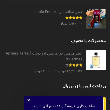
۱,۶۳۹,۴۴۰ تومان
through
عطر لطافه امر | Lattafa Emeer
۳۱,۳۳۱,۵۲۰ تومان
نمره
5.00
۵,۹۹۰,۰۰۰
تومان
از 5
محصولات با تخفیف
عطر هرمس تق هرمس ادو تویلت | Hermes Terre
d’Hermes
Price
نمره
–
۲۳,۲۹۰,۸۲۱
تومان
۳۰۰,۰۰۰
تومان
4.00
از 5
range:
۳۰۰,۰۰۰ تومان
پرداخت ایمن با زرین پال
through
۲۳,۲۹۰,۸۲۱ تومان
ساعت کاری فروشگاه ۱۱ صبح الی ۹ شب