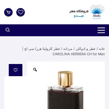
د
دن
ز
حتوا
خانه
/
عطر و ادوکلن
/
مردانه
/ عطر کارولینا هررا سی اچ |
CAROLINA HERRERA CH for Men
مورد
علاقه