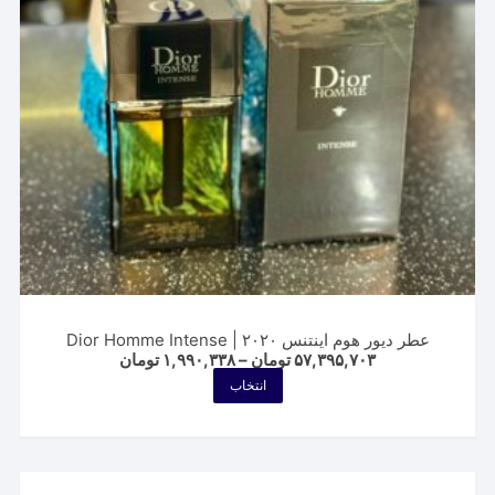
است
در
صفحه
محصول
انتخاب
شوند
عطر دیور هوم اینتنس ۲۰۲۰ | Dior Homme Intense
Price
۵۷,۳۹۵,۷۰۳
تومان
–
۱,۹۹۰,۳۳۸
تومان
range:
این
انتخاب
۱,۹۹۰,۳۳۸ تومان
محصول
through
۵۷,۳۹۵,۷۰۳ تومان
دارای
انواع
مختلفی