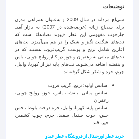
توضیحات
سی‌اچ مردانه در سال 2009 و به‌عنوان همراهی مدرن
برای سی‌اچ زنانه (عرضه‌شده در 2007) به بازار آمد.
چارچوب مفهومی این عطر «پیوند تضادها» است که
نت‌های شگفت‌انگیز و شیک را در هم می‌آمیزد. نت‌های
آغازین شامل ترنج و پوست گریپ‌فروت هستند که در
نت‌های میانی به زعفران و جوز در کنار روایح چوبی، یاس
و بنفشه اضافه می‌شوند. نت‌های پایه نیز از کهربا، وانیل،
چرم، خزه و شکر شکل گرفته‌اند
اسانس اولیه: ترنج، گریپ فروت
اسانس میانی: بنفشه، یاس، جوز، روایح چوبی،
زعفران
اسانس پایه: کهربا، وانیل، خزه درخت بلوط ، خس
خس، چوب صندل سفید، چرم، چوب کشمیر،
جیر، قند
خرید عطر اورجینال از فروشگاه عطر عبدو