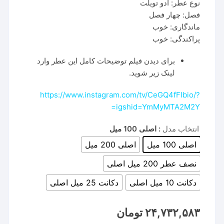
نوع عطر: ادو تویلت
فصل: چهار فصل
ماندگاری: خوب
پراکندگی: خوب
برای دیدن فیلم توضیحات کامل این عطر وارد
لینک زیر شوید.
https://www.instagram.com/tv/CeGQ4fFIbio/?
igshid=YmMyMTA2M2Y=
انتخاب مدل
: اصلی 100 میل
اصلی 100 میل
اصلی 200 میل
نصف عطر 200 میل اصلی
دکانت 10 میل اصلی
دکانت 25 میل اصلی
۲۴,۷۳۲,۵۸۳
تومان