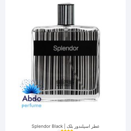
می
باشد.
گزینه
ها
ممکن
است
در
صفحه
محصول
انتخاب
شوند
عطر اسپلندور بلک | Splendor Black