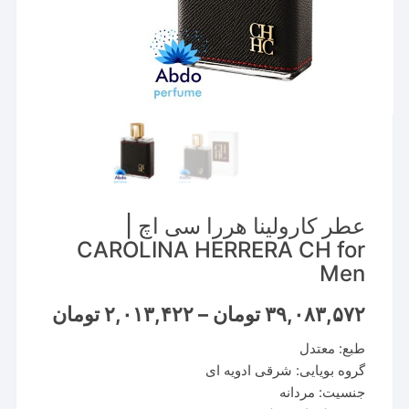
عطر کارولینا هررا سی اچ |
CAROLINA HERRERA CH for
Men
Price
۳۹,۰۸۳,۵۷۲
تومان
–
۲,۰۱۳,۴۲۲
تومان
range:
طبع: معتدل
through
۳۹,۰۸۳,۵۷۲ تو
گروه بویایی: شرقی ادویه ای
جنسیت: مردانه