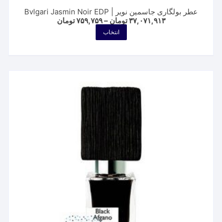
عطر بولگاری جاسمین نویر | Bvlgari Jasmin Noir EDP
Price
۳۷,۰۷۱,۹۱۳
تومان
–
۷۵۹,۷۵۹
تومان
range:
این
انتخاب
۷۵۹,۷۵۹ تومان
محصول
through
۳۷,۰۷۱,۹۱۳ تومان
دارای
انواع
مختلفی
می
باشد.
گزینه
ها
ممکن
است
در
صفحه
محصول
انتخاب
شوند