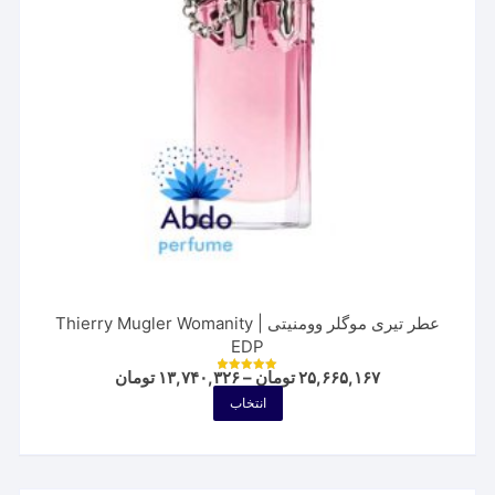
عطر تیری موگلر وومنیتی | Thierry Mugler Womanity
EDP
Price
۲۵,۶۶۵,۱۶۷
تومان
–
۱۳,۷۴۰,۳۲۶
تومان
نمره
range:
5.00
این
انتخاب
از 5
۱۳,۷۴۰,۳۲۶ توم
محصول
through
۲۵,۶۶۵,۱۶۷ تومان
دارای
انواع