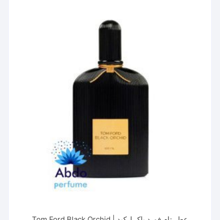
مختلفی
می
باشد.
گزینه
ها
ممکن
است
در
صفحه
محصول
انتخاب
شوند
عطر تام فورد بلک ارکید | Tom Ford Black Orchid