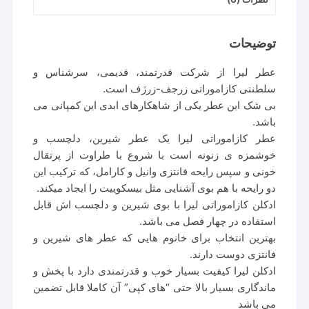
توضیحات
عطر لیرا از شرکت قدرتمند، قدیمی، سرشناس و
سلطنتی کازاموراتی زرجف-زرژف است.
بی شک این عطر یکی از شاهکارهای ابدی این کمپانی می
باشد.
عطر کازاموراتی لیرا یک عطر شیرین، دلچسب و
خوشمزه ی زنونه است با شروع با طراوت از پرتقال
خونی و سپس رایحه فانتزی وانیل و کارامل، که ترکیب این
دو رایحه با هم بوی آشنایی مثل بیسکوییت را ایجاد میکند‌.
ادکلن کازاموراتی لیرا با بوی شیرین و دلچسب اش قابل
استفاده در چهار فصل می باشد.
بهترین انتخاب برای خانوم هایی که عطر های شیرین و
فانتزی دوست دارند.
ادکلن لیرا کیفیت بسیار خوب و قدرتمندی دارد با پخش و
ماندگاری بسیار بالا حتی “های کپی” آن کاملا قابل تضمین
می باشد‌