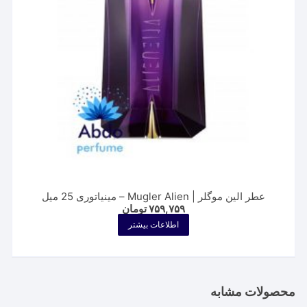
در
صفحه
محصول
انتخاب
شوند
عطر الین موگلر | Mugler Alien – مینیاتوری 25 میل
۷۵۹,۷۵۹
تومان
اطلاعات بیشتر
محصولات مشابه