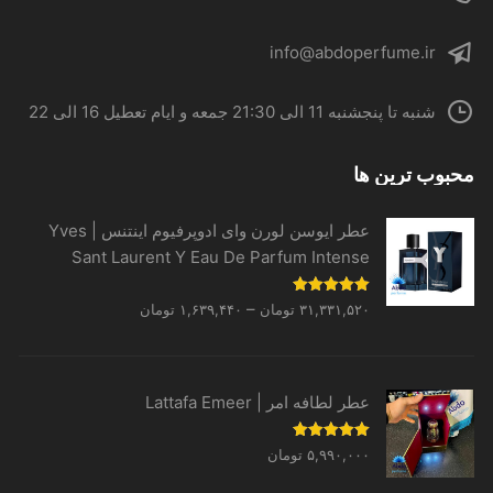
info@abdoperfume.ir
شنبه تا پنجشنبه 11 الی 21:30 جمعه و ایام تعطیل 16 الی 22
محبوب ترین ها
عطر ایوسن لورن وای ادوپرفیوم اینتنس | Yves
Sant Laurent Y Eau De Parfum Intense
Price
نمره
5.00
–
۳۱,۳۳۱,۵۲۰
تومان
۱,۶۳۹,۴۴۰
تومان
از 5
range:
۱,۶۳۹,۴۴۰ تومان
through
عطر لطافه امر | Lattafa Emeer
۳۱,۳۳۱,۵۲۰ تومان
نمره
5.00
۵,۹۹۰,۰۰۰
تومان
از 5