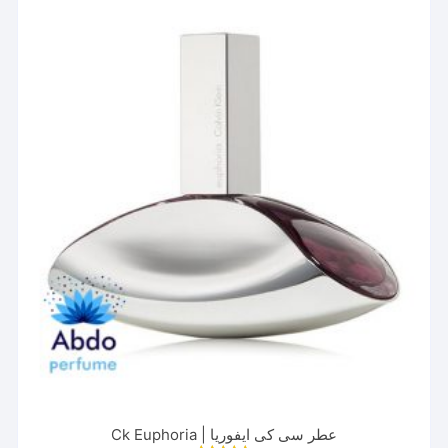
می
باشد.
گزینه
ها
ممکن
است
در
صفحه
محصول
انتخاب
شوند
عطر سی کی ایفوریا | Ck Euphoria