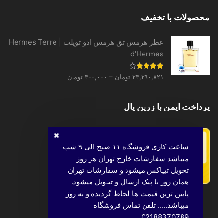
محصولات با تخفیف
عطر هرمس تق هرمس ادو تویلت | Hermes Terre
d’Hermes
Price
نمره
–
۲۳,۲۹۰,۸۲۱
تومان
۳۰۰,۰۰۰
تومان
4.00
از 5
range:
۳۰۰,۰۰۰ تومان
پرداخت ایمن با زرین پال
through
۲۳,۲۹۰,۸۲۱ تومان
ساعت کاری فروشگاه ۱۱ صبح الی ۹ شب
میباشد سفارشات خارج تهران هر روز
تحویل تیپاکس میشود و سفارشات تهران
همان روز با پیک ارسال و تحویل میشود.
پایین ترین قیمت ها لحاظ گردیده و به روز
میباشد..... تلفن تماس فروشگاه
02188370789