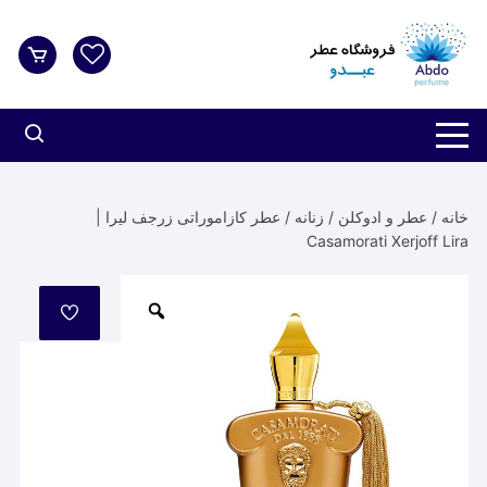
د
دن
ز
حتوا
خانه
/
عطر و ادوکلن
/
زنانه
/ عطر کازاموراتی زرجف لیرا |
Casamorati Xerjoff Lira
مورد
علاقه