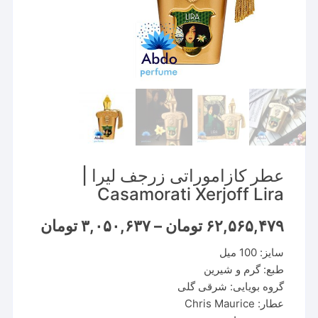
عطر کازاموراتی زرجف لیرا |
Casamorati Xerjoff Lira
Price
۶۲,۵۶۵,۴۷۹
تومان
–
۳,۰۵۰,۶۳۷
تومان
range:
سایز: 100 میل
through
۶۲,۵۶۵,۴۷۹ تو
طبع: گرم و شیرین
گروه بویایی: شرقی گلی
عطار: Chris Maurice