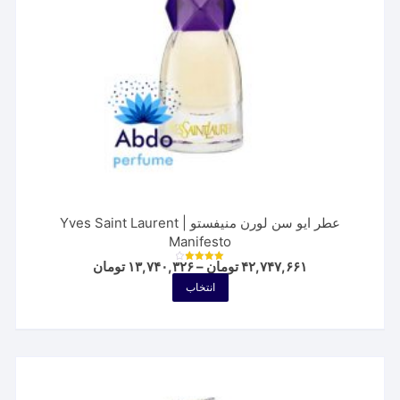
عطر ایو سن لورن منیفستو | Yves Saint Laurent
Manifesto
Price
۴۲,۷۴۷,۶۶۱
تومان
–
۱۳,۷۴۰,۳۲۶
تومان
نمره
range:
4.00
این
انتخاب
از 5
۱۳,۷۴۰,۳۲۶ توم
محصول
through
۴۲,۷۴۷,۶۶۱ تومان
دارای
انواع
مختلفی
می