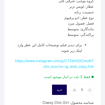
گروه بویایی: شرقی گلی
عطار: لویس ترنر
جنسیت: زنانه
نوع عطر: ادو پرفیوم
فصل: فصول سرد
ماندگاری: متوسط
پراکندگی: متوسط
برای دیدن فیلم توضیحات کامل این عطر وارد
لینک زیر شوید.
https://www.instagram.com/p/CTSbH20Cmo8/?
utm_source=ig_web_copy_link
فقط 3 عدد در انبار موجود است
عطر
خرید
فراگرنس
ورد
شناسه محصول:
Classy Chic Girl
کلاسی