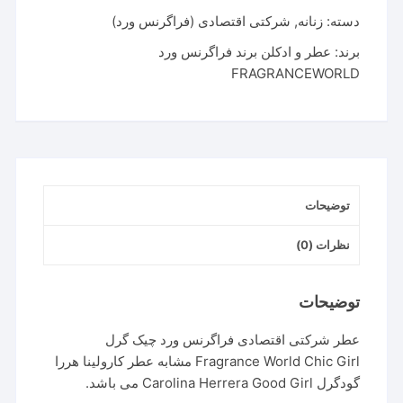
چیک
دسته:
زنانه
,
شرکتی اقتصادی (فراگرنس ورد)
گرل
برند:
عطر و ادکلن برند فراگرنس ورد
|
FRAGRANCEWORLD
Fragrance
World
Classy
Chic
Girl
عدد
توضیحات
نظرات (0)
توضیحات
عطر شرکتی اقتصادی فراگرنس ورد چیک گرل
Fragrance World Chic Girl مشابه عطر کارولینا هررا
گودگرل Carolina Herrera Good Girl می باشد.