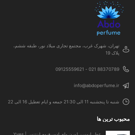
ها
ممکن
است
در
صفحه
محصول
تهران، شهرک غرب، مجتمع تجاری میلاد نور، طبقه ششم،
انتخاب
پلاک 19
شوند
88370789 021 - 09125559621
info@abdoperfume.ir
شنبه تا پنجشنبه 11 الی 21:30 جمعه و ایام تعطیل 16 الی 22
محبوب ترین ها
عطر ایوسن لورن وای ادوپرفیوم اینتنس | Yves