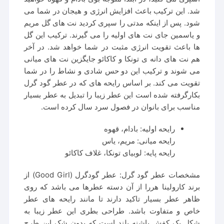
شد. این ترکیب باعث افزایش انرژی و هیجان در شما می
شود. پس از اینکه مدتی را سپری کردید نت های گل مریم
و یاسمین جای نت های اولیه را می گیرند. ترکیب این گل
ها باعث تقویت انرژی مثبت در شما خواهد شد. در آخر
هم نت های دانه ی تونکا و کاکائو جایگزین نت های میانی
می شوند و ترکیب این دو حس شادی و نشاط را در شما
تقویت می کند. بر اساس رایحه های که در عطر گود گرل
بکارگرفته شده است این عطر زیبا را تبدیل به عطر بسیار
مناسب برای بانوان در فصول سرد سال کرده است.
رایحه اولیه: بادام، قهوه
رایحه میانی: مریم، یاس
رایحه پایه: لوبیای تونکا، غلاف کاکائو
مشخصات عطر گود گرل: عطر گودگرل (Good Girl) از
برند کارولینا هررا از آن دسته عطرها می باشد که روی
ظاهر عطر بسیار تاکید دارند تا مانند رایحه های عطر
خاص و متفاوت باشد. طراحی بطری این عطر زیبا به
شکل یک کفش پاشنه بلند است که بدون شک این طرح