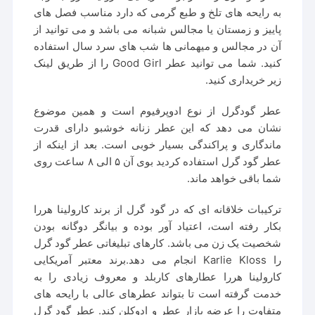
به رایحه های تلخ و طبع گرمی که دارد مناسب فصل های
پاییز و زمستان یا مجالس شبانه می باشد و می توانید از
آن در مجالس و میهمانی ها شب های سرد سال استفاده
کنید. شما می توانید عطر Good Girl را از طریق لینک
زیر خریداری کنید.
عطر گودگرل از نوع ادوپرفیوم است و همین موضوع
نشان می دهد که این عطر زنانه خوشبو دارای قدرت
ماندگاری و پراکندگی بسیار خوبی است. بعد از اینکه از
عطر گود گرل استفاده کردید بوی آن ۵ الی ۸ ساعت روی
شما باقی خواهد ماند.
ترکیبات خلاقانه ای که در گود گرل از برند کارولینا هررا
بکار رفته است، اعتیاد آور بوده و بیانگر دوگانه بودن
شخصیت یک زن می باشد. کارهای تبلیغاتی عطر گود گرل
را Karlie Kloss انجام می دهد.برند معتبر آمریکایی
کارولینا هررا عطارهای کاربلد و معروف زیادی را به
خدمت گرفته است تا بتواند عطرهای عالی با رایحه های
متفاوت را عرضه بازار عطر و ادوکلن کند. عطر گود گرل