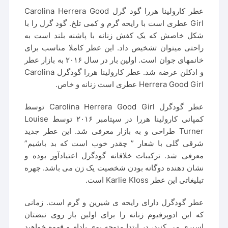
عطر کارولینا هررا گود گرل Carolina Herrera Good
Girl عطری است با رایحه گرم و کمی تلخ. گود گرل را با
شکل خاصش که یک کفش زنانه با پاشنه بلند است به
راحتی میتوان تشخیص داد. این عطر کاملا مناسب برای
خانمهای جوان است. اولین بار در سال ۲۰۱۶ به بازار عطر
و ادکلن عرضه شد. عطر کارولینا هررا گودگرل Carolina
Herrera Good Girl عطری است زنانه و خاص.
عطر گودگرل Carolina Herrera Good Girl توسط
کمپانی کارولینا هررا در سپتامبر ۲۰۱۶ توسط Louise
Turner طراحی و به بازار معرفی شد. این عطر جدید
شرقی گلی با شعار ” چقدر خوب است که بد باشیم”
معرفی شد. ترکیبات خلاقانه گودگرل اعتیادآور بوده و
نشان دهنده دوگانه بودن شخصیت یک زن می باشد. چهره
تبلیغاتی این عطر Karlie Kloss است.
عطر گودگرل دارای رایحه ی شیرین و گرم است. زمانی
که این ادوپرفیوم زنانه را برای اولین بار روی نبضتان
اسپری می کنید، در ابتدا متوجه بوی بادام و قهوه خواهید