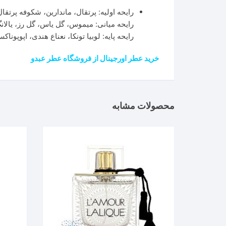
رایحه اولیه: پرتقال، ماندارین، شکوفه پرتقال
رایحه میانی: میموس، گل یاس، گل رز، یالانگ
رایحه پایه: لوبیا تونکا، نعناع هندی، اپوپ
خرید عطر اورجینال از فروشگاه عطر عبدو
محصولات مشابه