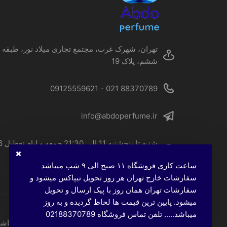
صفحه
محصول
انتخاب
شوند
تهران، شهرک غرب، مجتمع تجاری میلاد نور، طبقه
ششم، پلاک 19
88370789 021 - 09125559621
info@abdoperfume.ir
شنبه تا پنجشنبه 
الی 22
ساعت کاری فروشگاه ۱۱ صبح الی ۹ شب میباشد
سفارشات خارج تهران هر روز تحویل تیپاکس میشود و
سفارشات تهران همان روز با پیک ارسال و تحویل
میشود. پایین ترین قیمت ها لحاظ گردیده و به روز
میباشد..... تلفن تماس فروشگاه 02188370789
تمامی حقوق این وب‌سایت، متعلق به عطر عبدو می باشد