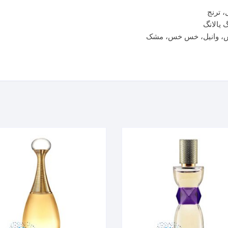
، ترنج
 یالانگ
وناکس، وانیل، خس خس، مشک