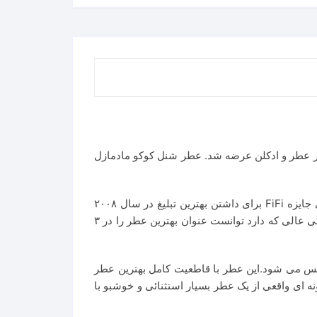
زل Chanel Coco Mademoiselle عطری است با رایحه ملایم و شیرین. این عطر در سال ۲۰۰۱ به بازار عطر و ادکلن عرضه شد. عطر شنل کوکو مادمازل
عطر زنانه Coco Mademoiselle Chanel for women (کوکو مادمازل شنل) که توسط Jacques Polge خلق شد، برنده ی جایزه FiFi برای داشتن بهترین تبلیغ در سال ۲۰۰۸
گردید. این عطر شگفت انگیز با ترکیباتی منحصر به فرد از گل ها میوه های بسیار دلپذیر، ماندگاری بسیار بالا و میزان پراکنندگی عالی که دارد توانست عنوان بهترین عطر را در ۳
الس می شود.این عطر با قاطعیت کامل بهترین عطر
نه ای واقعی از یک عطر بسیار استثنائی و خوشبو با