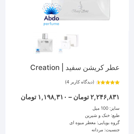
عطر کریشن سفید | Creation
(دیدگاه کاربر
4
)
4
امتیاز
4.50
از 5 امتیاز
Price
۲,۲۴۶,۸۳۱
تومان
–
۱,۱۹۸,۳۱۰
تومان
مشتری
range:
۳۱۰
سایز: 100 میل
through
۲,۲۴۶,۸۳۱ تومان
طبع: خنک و شیرین
گروه بویایی: معطر میوه ای
جنسیت: مردانه