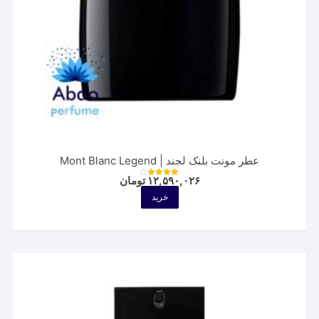
عطر مونت بلنک لجند | Mont Blanc Legend
۱۲,۵۹۰,۰۲۶
تومان
نمره
4.00
خرید
از 5