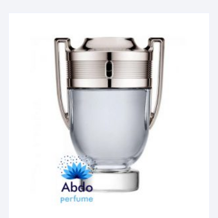
انواع
مختلفی
می
باشد.
گزینه
ها
ممکن
است
در
صفحه
محصول
انتخاب
شوند