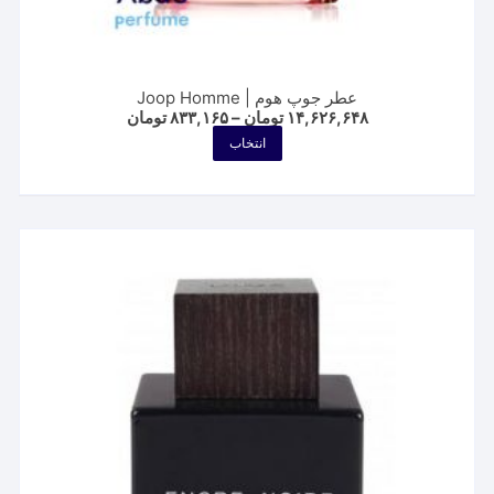
عطر جوپ هوم | Joop Homme
Price
۱۴,۶۲۶,۶۴۸
تومان
–
۸۳۳,۱۶۵
تومان
range:
این
انتخاب
۸۳۳,۱۶۵ تومان
محصول
through
۱۴,۶۲۶,۶۴۸ تومان
دارای
انواع
مختلفی
می
باشد.
گزینه
ها
ممکن
است
در
صفحه
محصول