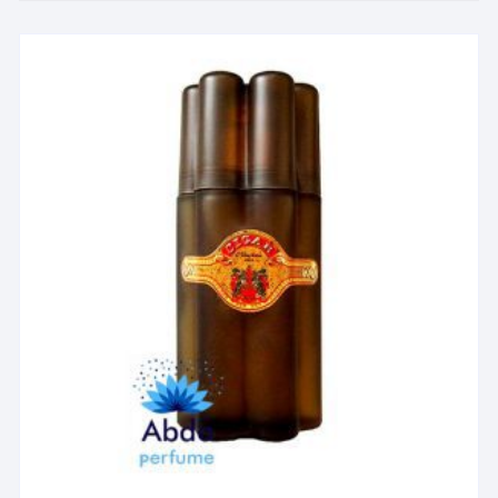
انواع
مختلفی
می
باشد.
گزینه
ها
ممکن
است
در
صفحه
محصول
انتخاب
شوند