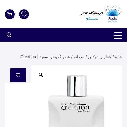
د
دن
ز
حتوا
خانه
/
عطر و ادوکلن
/
مردانه
/ عطر کریشن سفید | Creation
مورد
علاقه