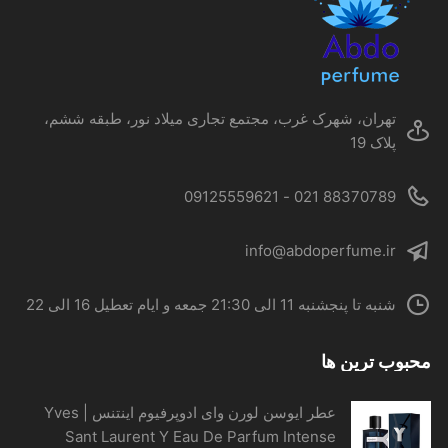
ممکن
است
در
صفحه
محصول
تهران، شهرک غرب، مجتمع تجاری میلاد نور، طبقه ششم،
انتخاب
پلاک 19
شوند
88370789 021 - 09125559621
info@abdoperfume.ir
شنبه تا پنجشنبه 11 الی 21:30 جمعه و ایام تعطیل 16 الی 22
محبوب ترین ها
عطر ایوسن لورن وای ادوپرفیوم اینتنس | Yves
Sant Laurent Y Eau De Parfum Intense