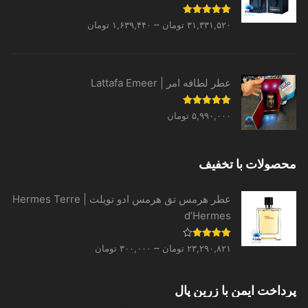
Price
نمره
5.00
–
۳۱,۳۳۱,۵۲۰
تومان
۱,۶۳۹,۴۴۰
تومان
از 5
range:
۱,۶۳۹,۴۴۰ تومان
through
عطر لطافه امر | Lattafa Emeer
۳۱,۳۳۱,۵۲۰ تومان
نمره
5.00
۵,۹۹۰,۰۰۰
تومان
از 5
محصولات با تخفیف
عطر هرمس تق هرمس ادو تویلت | Hermes Terre
d’Hermes
Price
نمره
–
۲۳,۲۹۰,۸۲۱
تومان
۳۰۰,۰۰۰
تومان
4.00
از 5
range:
۳۰۰,۰۰۰ تومان
پرداخت ایمن با زرین پال
through