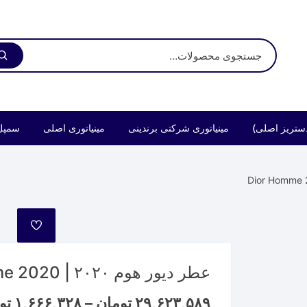
ستریز اصلی)
مینیاتوری شرکتی برندینی
مینیاتوری اصلی
سمپل
مورد
علاقه
عطر دیور هوم ۲۰۲۰ | Dior Homme 2020
۲۹,۶۲۳,۵۸۹
تومان
–
۱,۶۶۶,۳۲۸
تو