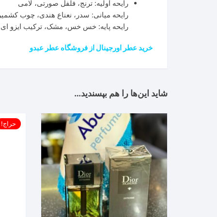
رایحه اولیه: ترنج، فلفل صورتی، لامی
رایحه میانی: سدر، نعناع هندی، چوب کشمیر
رایحه پایه: خس خس، مشک، ترکیب ایزو ای
خرید عطر اورجینال از فروشگاه عطر عبدو
شاید این‌ها را هم بپسندید…
حراج!