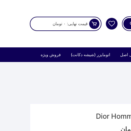
قیمت نهایی:
۰
تومان
 اصل
اتومایزر (شیشه دکانت)
فروش ویژه
Price
مان