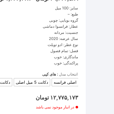
سایز: 100 میل
طبع: –
گروه بویایی: چوبی
عطار: فرانسوا دماشی
جنسیت: مردانه
سال عرضه: 2020
نوع عطر: ادو تویلت
فصل: تمام فصول
ماندگاری: خوب
پراکندگی: خوب
انتخاب مدل
: های کپی
اصلی فرانسه
دکانت 5 میل اصلی
دکانت 10 میل اصل
۱۲,۷۷۵,۱۷۳
تومان
در انبار موجود نمی باشد