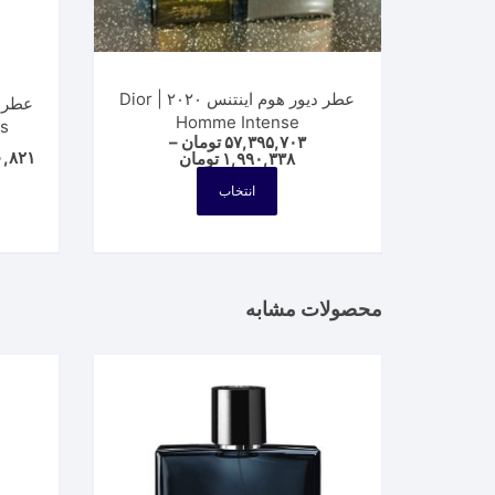
عطر دیور هوم اینتنس ۲۰۲۰ | Dior
عطر 
Homme Intense
s
۵۷,۳۹۵,۷۰۳
تومان
–
۰,۸۲۱
Price
۱,۹۹۰,۳۳۸
تومان
range:
این
۱,۹۹۰,۳۳۸ تومان
انتخاب
محصول
through
۵۷,۳۹۵,۷۰۳ تومان
دارای
انواع
مختلفی
محصولات مشابه
می
باشد.
گزینه
ها
ممکن
است
در