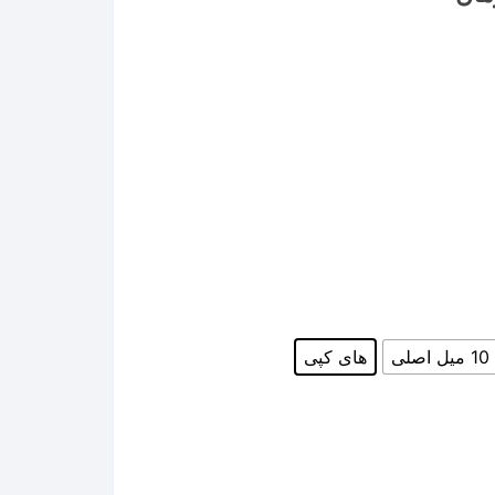
range:
۱,۶۶۶,۳۲۸ تومان
through
۲۹,۶۲۳,۵۸۹ تومان
ی
های کپی