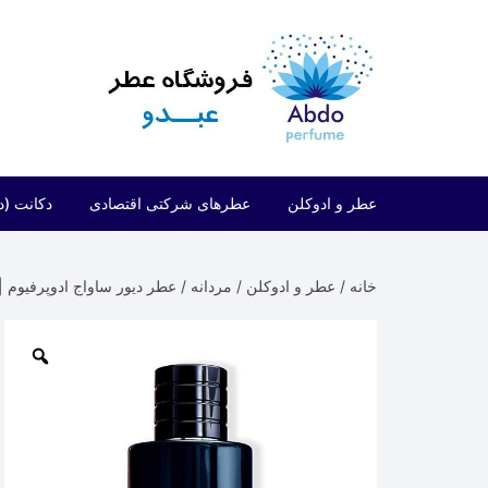
د
دن
ز
حتوا
عطر و ادوکلن
عطرهای شرکتی اقتصادی
دکانت (د
مردانه
شرکتی اقتصادی (فراگرنس ورد)
خانه
/
عطر و ادوکلن
/
مردانه
/ عطر دیور ساواج ادوپرفیوم | ior Sauvage EDP
زنانه
شرکتی اقتصادی (ارض الزعفران)
مردانه/زنانه
شرکتی اقتصادی (لطافه)
شرکتی اقتصادی (الحمبرا)