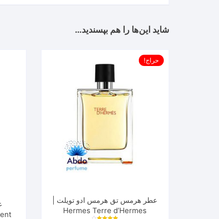
شاید این‌ها را هم بپسندید…
حراج!
عطر هرمس تق هرمس ادو تویلت |
ع
Hermes Terre d’Hermes
cent