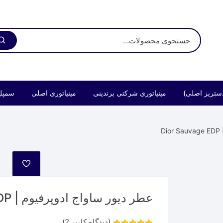
ستریز اصلی)
مینیاتوری شرکتی برندینی
مینیاتوری اصلی
سمپل
D
مورد
علاقه
عطر دیور ساواج ادوپرفیوم | Dior Sauvage EDP
(دیدگاه کاربر
2
)