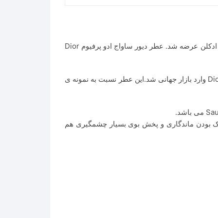
عطر دیور ساواج ادو پرفیوم Dior Sauvage Eau de Parfum عطری است خنک و تلخ. این عطر در سال ۲۰۱۸ به بازار عطر و ادکلن عرضه شد. عطر دیور ساواج ادو پرفیوم Dior
عطر دیور ساواج ادو پرفیوم Dior Sauvage Eau de Parfum، به عنوان نمونه ی جدیدی از عطر بی نظیر Dior SAUVAGE ۲۰۱۵ وارد بازار جهانی شد.این عطر نسبت به نمونه ی
خنک بودن ماندگاری و پخش بوی بسیار چشمگیری هم