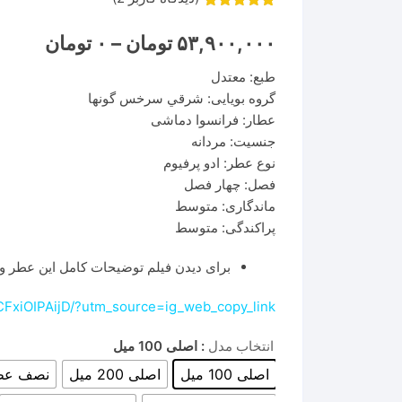
2
امتیاز
5.00
از 5 امتیاز
Price
۵۳,۹۰۰,۰۰۰
تومان
–
۰
تومان
مشتری
range:
۰ تومان
طبع: معتدل
through
۵۳,۹۰۰,۰۰۰ ت
گروه بویایی: شرقي سرخس گونها
عطار: فرانسوا دماشی
جنسیت: مردانه
نوع عطر: ادو پرفیوم
فصل: چهار فصل
ماندگاری: متوسط
پراکندگی: متوسط
برای دیدن فیلم توضیحات کامل این عطر وا
CFxiOIPAijD/?utm_source=ig_web_copy_link
انتخاب مدل
: اصلی 100 میل
اصلی 100 میل
اصلی 200 میل
نصف عطر 200 میل