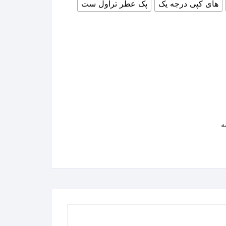
های کپی درجه یک
پک عطر تراول ست
ه