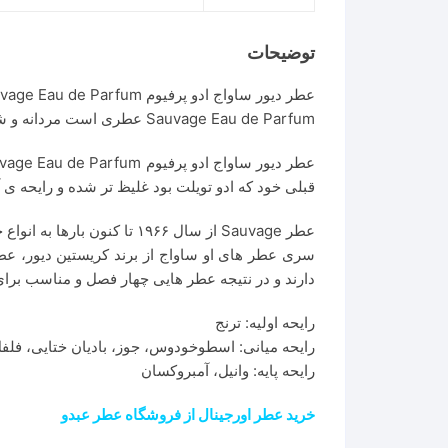
توضیحات
Sauvage Eau de Parfum عطری است مردانه و شیک.
قبلی خود که ادو تویلت بود غلیظ تر شده و رایحه 
عطر Sauvage از سال ۱۹۶۶ تا کنون بارها به انواع جدیدی ساخته شده است و ساواچ ادو پرفیوم محصول جدید خانواده Sauvage می باشد.
سری عطر های او ساواج از برند کریستین دیور، عط
دارند و در نتیجه عطر هایی چهار فصل و مناسب ب
رایحه اولیه: ترنج
رایحه میانی: اسطوخودوس، جوز، بادیان ختایی، فل
رایحه پایه: وانیل، آمبروکسان
خرید عطر اورجینال از فروشگاه عطر عبدو