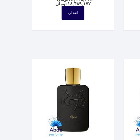
Price
۱۸,۴۸۹,۱۷۷
تومان
P
range:
ran
این
۱۸,۴۸۹,۱۷۷ تومان
انتخاب
۱۳,۵۱۵,۷۶۳ تومان
محصول
through
thro
۸۷,۷۴۵,۲۱۸ تومان
۳۵,۷۳ تومان
دارای
انواع
مختلفی
می
باشد.
گزینه
ها
ممکن
است
در
صفحه
محصول
انتخاب
شوند