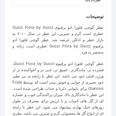
نظرات (0)
توضیحات
عطر گوچی فلورا ادو پرفیوم Gucci Flora by Gucci
عطری است گرم و شیرین. این عطر در سال ۲۰۱۰ به
بازار عطر و ادکلن عرضه شد. عطر گوچی فلورا ادو
پرفیوم Gucci Flora by Gucci عطری است زنانه و
منحصر به فرد.
عطر گوچی فلورا ادو پرفیوم-Gucci Flora by Gucci،
فشرده تر، ماندگارتر، عمیق تر، غنی تر و اغواکننده تر از
ورژن قبلی خود می باشد. این عطر با رایحه ی بی نظیر
خود تعبیری از جوانی و خوش بینی است که توسط Frida
Giannini برای بانوانی دلربا و جذاب طراحی شده است.
این عطر با ماندگاری بالا، میزان پراکنندگی خوب و عصاره
ای از گل های کمیاب و با ارزش برای مصرف در طول
روزهای خنک بهاری پیشنهاد می شود. این عطر با رایحه
ای از انواع گل ها محصولی گرم و شیرین می باشد. بطری