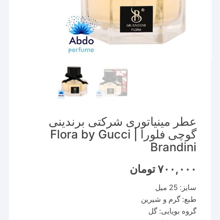
عطر مینیاتوری شرکتی برندینی
گوچی فلورا | Flora by Gucci
Brandini
۷۰۰,۰۰۰
تومان
سایز: 25 میل
طبع: گرم و شیرین
گروه بویایی: گل