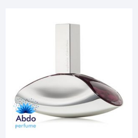
انواع
مختلفی
می
باشد.
گزینه
ها
ممکن
است
در
صفحه
محصول
انتخاب
شوند