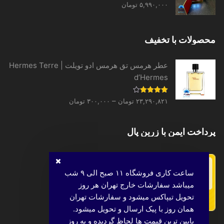
نمره
5.00
۵,۹۹۰,۰۰۰
تومان
از 5
محصولات با تخفیف
عطر هرمس تق هرمس ادو تویلت | Hermes Terre
d’Hermes
Price
نمره
–
۲۳,۲۹۰,۸۲۱
تومان
۳۰۰,۰۰۰
تومان
4.00
از 5
range:
۳۰۰,۰۰۰ تومان
پرداخت ایمن با زرین پال
through
۲۳,۲۹۰,۸۲۱ تومان
ساعت کاری فروشگاه ۱۱ صبح الی ۹ شب
میباشد سفارشات خارج تهران هر روز
تحویل تیپاکس میشود و سفارشات تهران
همان روز با پیک ارسال و تحویل میشود.
پایین ترین قیمت ها لحاظ گردیده و به روز