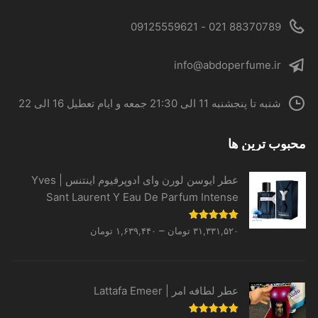
88370789 021 - 09125559621
info@abdoperfume.ir
شنبه تا پنجشنبه 11 الی 21:30 جمعه و ایام تعطیل 16 الی 22
محبوب ترین ها
عطر ایوسن لورن وای ادوپرفیوم اینتنس | Yves
Sant Laurent Y Eau De Parfum Intense
Price
نمره
5.00
–
۳۱,۳۳۱,۵۲۰
تومان
۱,۶۳۹,۴۴۰
تومان
از 5
range:
۱,۶۳۹,۴۴۰ تومان
through
عطر لطافه امر | Lattafa Emeer
۳۱,۳۳۱,۵۲۰ تومان