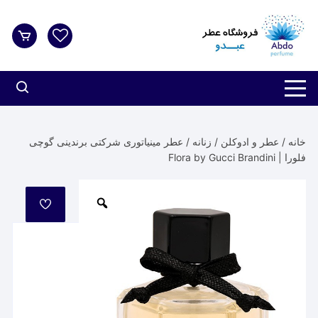
د
دن
ز
حتوا
خانه
/
عطر و ادوکلن
/
زنانه
/ عطر مینیاتوری شرکتی برندینی گوچی
فلورا | Flora by Gucci Brandini
مورد
علاقه