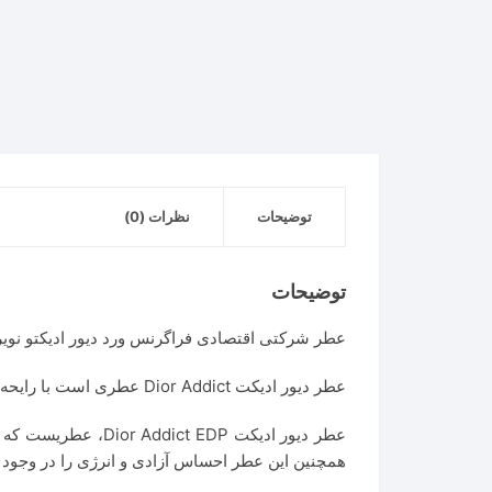
توضیحات
نظرات (0)
توضیحات
عطر شرکتی اقتصادی فراگرنس ورد دیور ادیکتو نویر Fragrance World Adicto Noir مشابه عطر دیور ادیکت Dior Addict ا
عطر دیور ادیکت Dior Addict عطری است با رایحه گرم و شیرین. این عطر در سال ۲۰۰۲ به بازار عطر و ادکلن عرضه شد. عطر دیور ادیکت عطری است زنانه و انرژیک.
عطر دیور ادیکت DP
همچنین این عطر احساس آزادی و انرژی را در وجود 