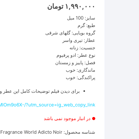
۱,۹۹۰,۰۰۰
تومان
سایز: 100 میل
طبع: گرم
گروه بویایی: گلهای شرقی
عطار: تیری واسر
جنسیت: زنانه
نوع عطر: ادو پرفیوم
فصل: پاییز و زمستان
ماندگاری: خوب
پراکندگی: خوب
برای دیدن فیلم توضیحات کامل این عطر وا
MIOm9o6X-/?utm_source=ig_web_copy_link
در انبار موجود نمی باشد
شناسه محصول:
Fragrance World Adicto Noir