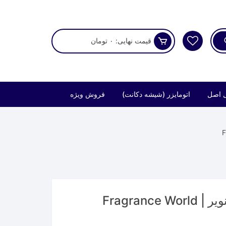
قیمت نهایی:
۰
تومان
 اصل
اتومایزر (شیشه دکانت)
فروش ویژه
عطر فراگرنس ورد دیور ادیکتو نویر | Fragrance World