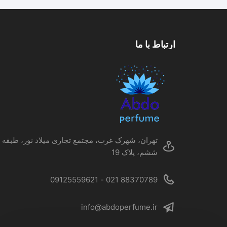
مختلفی
می
باشد.
گزینه
ارتباط با ما
ها
ممکن
است
در
صفحه
محصول
انتخاب
شوند
تهران، شهرک غرب، مجتمع تجاری میلاد نور، طبقه
ششم، پلاک 19
88370789 021 - 09125559621
info@abdoperfume.ir