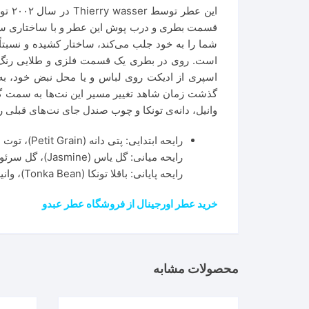
قسمت بطری و درب پوش این عطر و با ساختاری سنگین
است. روی در بطری یک قسمت فلزی و طلایی رنگ کا
اسپری از ادیکت روی لباس و یا محل نبض خود، به 
گذشت زمان شاهد تغییر مسیر این نت‌ها به سمت گل
وانیل، دانه‌ی تونکا و چوب صندل جای نت‌های قبلی ر
رایحه ابتدایی: پتی دانه (Petit Grain)، توت سیاه (Blackberry)
رایحه میانی: گل یاس (Jasmine)، گل سرئوس (Night Blooming Cereus)، شکوفه پرتقال (Orange Blossom)، گل محمدی (Rose)
رایحه پایانی: باقلا تونکا (Tonka Bean)، وانیل (Vanilla)، چوب صندل (Sandalwood)
خرید عطر اورجینال از فروشگاه عطر عبدو
محصولات مشابه