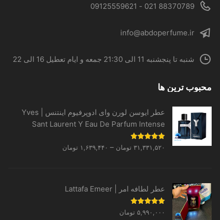
88370789 021 - 09125559621
info@abdoperfume.ir
شنبه تا پنجشنبه 11 الی 21:30 جمعه و ایام تعطیل 16 الی 22
محبوب ترین ها
عطر ایوسن لورن وای ادوپرفیوم اینتنس | Yves
Sant Laurent Y Eau De Parfum Intense
Price
نمره
5.00
–
۳۱,۳۳۱,۵۲۰
تومان
۱,۶۳۹,۴۴۰
تومان
از 5
range:
۱,۶۳۹,۴۴۰ تومان
through
عطر لطافه امر | Lattafa Emeer
۳۱,۳۳۱,۵۲۰ تومان
نمره
5.00
۵,۹۹۰,۰۰۰
تومان
از 5