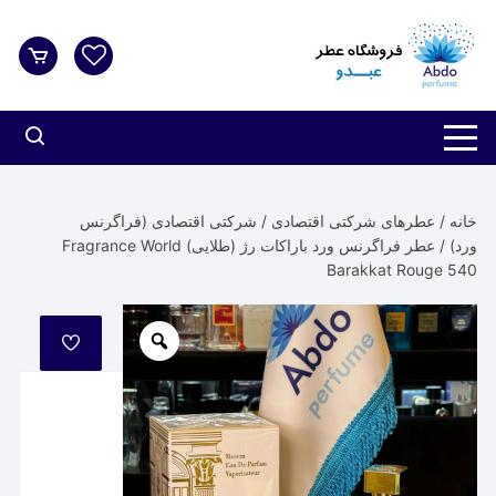
د
دن
ز
حتوا
خانه
/
عطرهای شرکتی اقتصادی
/
شرکتی اقتصادی (فراگرنس
ورد)
/ عطر فراگرنس ورد باراکات رژ (طلایی) Fragrance World
Barakkat Rouge 540
مورد
علاقه