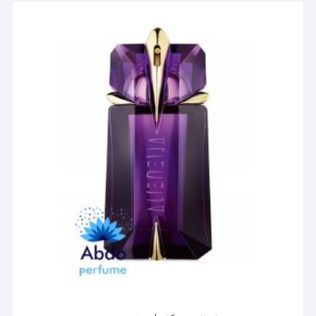
مختلفی
می
باشد.
گزینه
ها
ممکن
است
در
صفحه
محصول
انتخاب
شوند