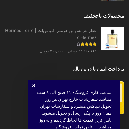
محصولات با تخفیف
عطر هرمس تق هرمس ادو تویلت | Hermes Terre
d’Hermes
Price
نمره
–
۲۳,۲۹۰,۸۲۱
تومان
۳۰۰,۰۰۰
تومان
4.00
از 5
range:
۳۰۰,۰۰۰ تومان
پرداخت ایمن با زرین پال
through
۲۳,۲۹۰,۸۲۱ تومان
ساعت کاری فروشگاه ۱۱ صبح الی ۹ شب
میباشد سفارشات خارج تهران هر روز
تحویل تیپاکس میشود و سفارشات تهران
همان روز با پیک ارسال و تحویل میشود.
پایین ترین قیمت ها لحاظ گردیده و به روز
میباشد..... تلفن تماس فروشگاه