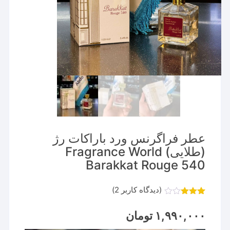
عطر فراگرنس ورد باراکات رژ
(طلایی) Fragrance World
Barakkat Rouge 540
(دیدگاه کاربر
2
)
2
امتیاز
3.00
از
۱,۹۹۰,۰۰۰
تومان
5
امتیاز