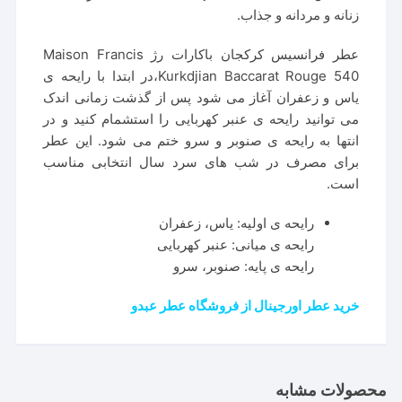
زنانه و مردانه و جذاب.
عطر فرانسیس کرکجان باکارات رژ Maison Francis
Kurkdjian Baccarat Rouge 540،در ابتدا با رایحه ی
یاس و زعفران آغاز می شود پس از گذشت زمانی اندک
می توانید رایحه ی عنبر کهربایی را استشمام کنید و در
انتها به رایحه ی صنوبر و سرو ختم می شود. این عطر
برای مصرف در شب های سرد سال انتخابی مناسب
است.
رایحه ی اولیه: یاس، زعفران
رایحه ی میانی: عنبر کهربایی
رایحه ی پایه: صنوبر، سرو
خرید عطر اورجینال از فروشگاه عطر عبدو
محصولات مشابه