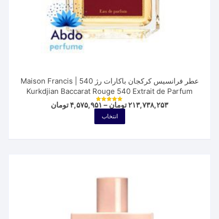
عطر فرانسیس کرکجان باکارات رژ 540 | Maison Francis
Kurkdjian Baccarat Rouge 540 Extrait de Parfum
Price
۲۱۳,۷۳۸,۲۵۳
تومان
–
۴,۵۷۵,۹۵۱
تومان
نمره
range:
5.00
این
انتخاب
از 5
۴,۵۷۵,۹۵۱ تومان
محصول
through
۲۱۳,۷۳۸,۲۵۳ تومان
دارای
انواع
مختلفی
می
باشد.
گزینه
ها