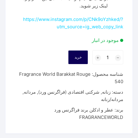
لینک زیر شوید.
https://www.instagram.com/p/CNk9oYzhked/?
utm_source=ig_web_copy_link
موجود در انبار
عطر
خرید
فراگرنس
ورد
شناسه محصول:
Fragrance World Barakkat Rouge
باراکات
540
رژ
(طلایی)
دسته:
زنانه
,
شرکتی اقتصادی (فراگرنس ورد)
,
مردانه
,
Fragrance
مردانه/زنانه
World
برند:
عطر و ادکلن برند فراگرنس ورد
Barakkat
FRAGRANCEWORLD
Rouge
540
عدد