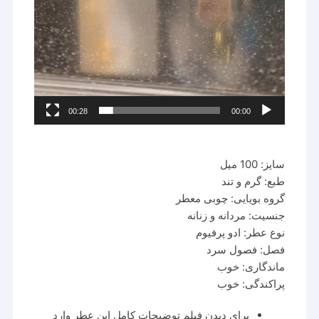
00:28
00:00
سایز: 100 میل
طبع: گرم و تند
گروه بویایی: چوبی معطر
جنسیت: مردانه و زنانه
نوع عطر: ادو پرفیوم
فصل: فصول سرد
ماندگاری: خوب
پراکندگی: خوب
برای دیدن فیلم توضیحات کامل این عطر وارد