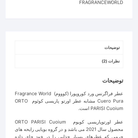
FRAGRANCEWORLD
Cuero
Pura
عدد
توضیحات
نظرات (2)
توضیحات
عطر فراگرنس ورد کوروپورا (کوووم) Fragrance World
Cuero Pura مشابه عطر اورتو پاریسی کوئوم ORTO
PARISI Cuoium است.
عطر اورتوپاریسی کویوم ORTO PARISI Cuoium
محصول سال 2021 می باشد و در گروه بویایی رایحه های
چرمی که عطرهای بسیار جذابی را در خود جای داده