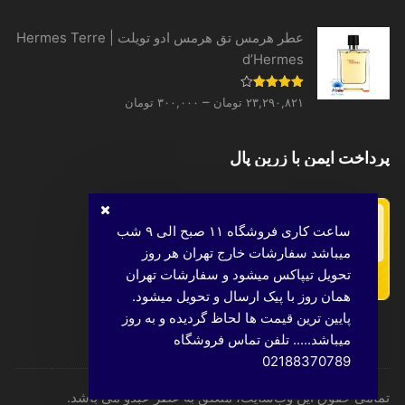
عطر هرمس تق هرمس ادو تویلت | Hermes Terre
d’Hermes
Price
نمره
–
۲۳,۲۹۰,۸۲۱
تومان
۳۰۰,۰۰۰
تومان
4.00
از 5
range:
۳۰۰,۰۰۰ تومان
پرداخت ایمن با زرین پال
through
۲۳,۲۹۰,۸۲۱ تومان
ساعت کاری فروشگاه ۱۱ صبح الی ۹ شب
میباشد سفارشات خارج تهران هر روز
تحویل تیپاکس میشود و سفارشات تهران
همان روز با پیک ارسال و تحویل میشود.
پایین ترین قیمت ها لحاظ گردیده و به روز
میباشد..... تلفن تماس فروشگاه
02188370789
تمامی حقوق این وب‌سایت، متعلق به عطر عبدو می باشد.