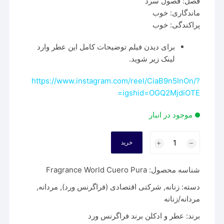
فصل: فصول سرد
ماندگاری: خوب
پراکندگی: خوب
برای دیدن فیلم توضیحات کامل این عطر وارد
لینک زیر شوید.
https://www.instagram.com/reel/CiaB9n5InOn/?
igshid=OGQ2MjdiOTE=
موجود در انبار
عطر
خرید
فراگرنس
ورد
شناسه محصول:
Fragrance World Cuero Pura
کورو
پورا
دسته:
زنانه
,
شرکتی اقتصادی (فراگرنس ورد)
,
مردانه
,
|
مردانه/زنانه
Fragrance
برند:
عطر و ادکلن برند فراگرنس ورد
World