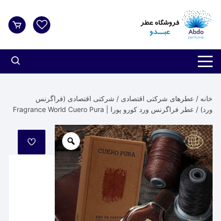
د
دن
ز
حتوا
خانه
/
عطرهای شرکتی اقتصادی
/
شرکتی اقتصادی (فراگرنس
ورد)
/ عطر فراگرنس ورد کورو پورا | Fragrance World Cuero Pura
مورد
علاقه