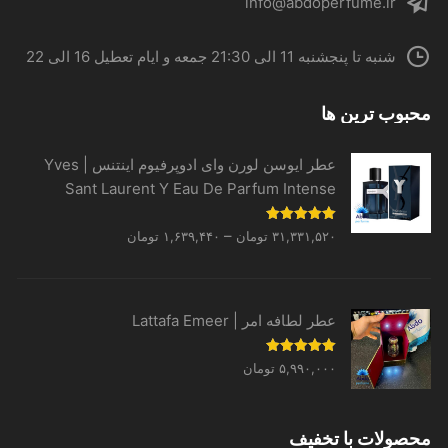
info@abdoperfume.ir
شنبه تا پنجشنبه 11 الی 21:30 جمعه و ایام تعطیل 16 الی 22
محبوب ترین ها
عطر ایوسن لورن وای ادوپرفیوم اینتنس | Yves
Sant Laurent Y Eau De Parfum Intense
Price
نمره
5.00
–
۳۱,۳۳۱,۵۲۰
تومان
۱,۶۳۹,۴۴۰
تومان
از 5
range:
۱,۶۳۹,۴۴۰ تومان
through
عطر لطافه امر | Lattafa Emeer
۳۱,۳۳۱,۵۲۰ تومان
نمره
5.00
۵,۹۹۰,۰۰۰
تومان
از 5
محصولات با تخفیف