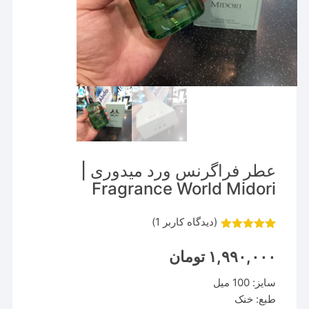
عطر فراگرنس ورد میدوری |
Fragrance World Midori
(دیدگاه کاربر
1
)
1
امتیاز
5.00
از 5 امتیاز
۱,۹۹۰,۰۰۰
تومان
مشتری
سایز: 100 میل
طبع: خنک