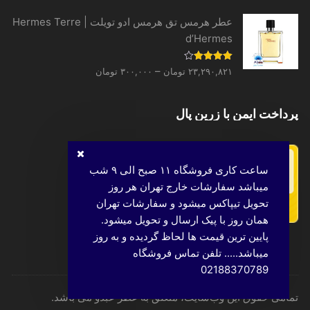
۳۱,۳۳۱,۵۲۰ تومان
عطر هرمس تق هرمس ادو تویلت | Hermes Terre
d’Hermes
Price
نمره
–
۲۳,۲۹۰,۸۲۱
تومان
۳۰۰,۰۰۰
تومان
4.00
از 5
range:
۳۰۰,۰۰۰ تومان
پرداخت ایمن با زرین پال
through
۲۳,۲۹۰,۸۲۱ تومان
ساعت کاری فروشگاه ۱۱ صبح الی ۹ شب
میباشد سفارشات خارج تهران هر روز
تحویل تیپاکس میشود و سفارشات تهران
همان روز با پیک ارسال و تحویل میشود.
پایین ترین قیمت ها لحاظ گردیده و به روز
میباشد..... تلفن تماس فروشگاه
02188370789
تمامی حقوق این وب‌سایت، متعلق به عطر عبدو می باشد.