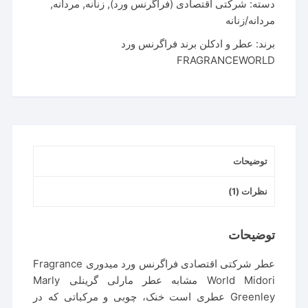
|
دسته:
شرکتی اقتصادی (فراگرنس ورد)
,
زنانه
,
مردانه
,
Fragrance
مردانه/زنانه
World
برند:
عطر و ادکلن برند فراگرنس ورد
Midori
FRAGRANCEWORLD
عدد
توضیحات
نظرات (1)
توضیحات
عطر شرکتی اقتصادی فراگرنس ورد میدوری Fragrance
World Midori مشابه عطر مارلی گرینلی Marly
Greenley عطری است خنک، چوبی و مرکباتی که در