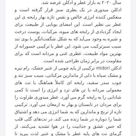
سال ۲۰۲۰ به بازار عطر و ادکلن عرضه شد.
ادکلن میدوری در یک بطری سبز قرار گرفته است و
منعکس کننده انرژی خالص و نفس تازه بهار رایحه ی این
عطر بی نظیر است. این امضای بویایی از طبیعت برای
ایجاد گردبادی از رایحه های میوه، مرکبات، پوست درخت
و شیره به وجود می‌آید که به شکل شگفت‌انگیز با بوی تند
سیب سبزترکیب می شود. این عطر با ترکیبی جسورانه از
بهترین مواد طبیعت، عطری غنی و مردانه است که برای
مقاومت در برابر زمان طراحی شده است.
ادکلن midori ترکیبی از پایه چوبی از عنبر خشک، رام تیره
و مشک سیاه با دلی از ماندارین مرکباتی، سیب سبز تند و
چوب سدر سفید، رایحه ای کاملاً هماهنگ با نت های
معمولی مردانه با تن های ترد و انرژی زا است تا کمی
شادابی را به رایحه گرم مي آورد. عطر میدوری طراوت را
برای مردان در تابستان و بهار به ارمغان می آورد. ترکیبی
تازه از ترنج و ماندارین که به شما انرژی می دهد و اشتیاق
شما را دوباره در شما زنده می کند. در نت‌های گلی قلب
که حس عشق و جذابیت را در هوا تشدید می‌کنند. از
گرمای نت های پایه عطر با مشک و عنبر لذت ببرید تا