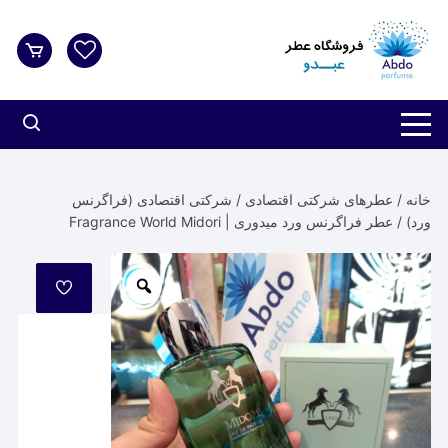
د
دن
ز
حتوا
خانه
/
عطرهای شرکتی اقتصادی
/
شرکتی اقتصادی (فراگرنس
ورد)
/ عطر فراگرنس ورد میدوری | Fragrance World Midori
مورد
علاقه