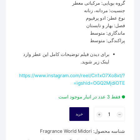
گروه بویایی: مرکباتی معطر
جنسیت: مردانه، زنانه
نوع عطر: ادو پرفیوم
فصل: بهار و تابستان
ماندگاری: متوسط
پراکندگی: متوسط
برای دیدن فیلم توضیحات کامل این عطر وارد
لینک زیر شوید.
https://www.instagram.com/reel/Cn1xO7Xo8xt/?
igshid=OGQ2MjdiOTE=
فقط 3 عدد در انبار موجود است
عطر
خرید
فراگرنس
ورد
شناسه محصول:
Fragrance World Midori
میدوری