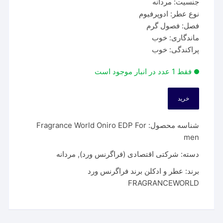
جنسیت: مردانه
نوع عطر: ادوپرفیوم
فصل: فصول گرم
ماندگاری: خوب
پراکندگی: خوب
فقط 1 عدد در انبار موجود است
خرید
عطر
فراگرنس
شناسه محصول:
Fragrance World Oniro EDP For
ورد
men
اونیرو
|
دسته:
شرکتی اقتصادی (فراگرنس ورد)
,
مردانه
Fragrance
برند:
عطر و ادکلن برند فراگرنس ورد
World
FRAGRANCEWORLD
Oniro
EDP
For