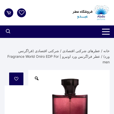
د
دن
ز
حتوا
خانه
/
عطرهای شرکتی اقتصادی
/
شرکتی اقتصادی (فراگرنس
ورد)
/ عطر فراگرنس ورد اونیرو | Fragrance World Oniro EDP For
men
مورد
علاقه