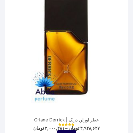
باشد.
گزینه
ها
ممکن
است
در
صفحه
محصول
انتخاب
شوند
عطر اورلن دریک | Orlane Derrick
Price
۴,۹۲۸,۶۲۷
تومان
–
۲,۰۰۰,۲۸۱
تومان
نمره
range:
5.00