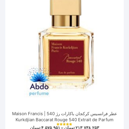
باشد.
گزینه
ها
ممکن
است
در
صفحه
محصول
انتخاب
شوند
عطر فرانسیس کرکجان باکارات رژ 540 | Maison Francis
Kurkdjian Baccarat Rouge 540 Extrait de Parfum
Price
۲۱۳,۷۳۸,۲۵۳
تومان
–
۴,۵۷۵,۹۵۱
تومان
نمره