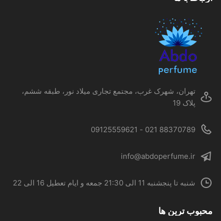
گزینه
ها
ممکن
است
در
صفحه
محصول
تهران، شهرک غرب، مجتمع تجاری میلاد نور، طبقه ششم،
انتخاب
پلاک 19
شوند
88370789 021 - 09125559621
info@abdoperfume.ir
شنبه تا پنجشنبه 11 الی 21:30 جمعه و ایام تعطیل 16 الی 22
محبوب ترین ها