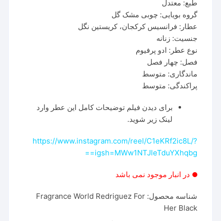
طبع: معتدل
گروه بویایی: چوبی مشک گل
عطار: فرانسیس کرکجان، کریستین نگل
جنسیت: زنانه
نوع عطر: ادو پرفیوم
فصل: چهار فصل
ماندگاری: متوسط
پراکندگی: متوسط
برای دیدن فیلم توضیحات کامل این عطر وارد
لینک زیر شوید.
https://www.instagram.com/reel/C1eKRf2ic8L/?
igsh=MWw1NTJleTduYXhqbg==
در انبار موجود نمی باشد
شناسه محصول:
Fragrance World Redriguez For
Her Black