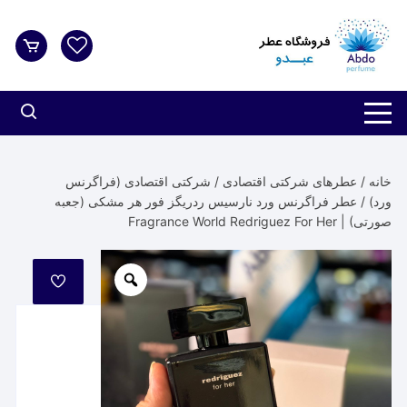
د
دن
ز
حتوا
خانه
/
عطرهای شرکتی اقتصادی
/
شرکتی اقتصادی (فراگرنس
ورد)
/ عطر فراگرنس ورد نارسیس ردریگز فور هر مشکی (جعبه
صورتی) | Fragrance World Redriguez For Her
مورد
علاقه