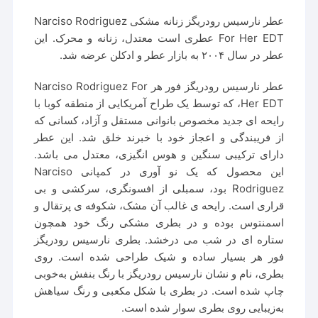
عطر نارسیس رودریگز زنانه مشکی Narciso Rodriguez
For Her EDT عطری است معتدل، زنانه و محرک. این
عطر در سال ۲۰۰۴ به بازار عطر و ادکلن عرضه شد.
عطر نارسیس رودریگز فور هر Narciso Rodriguez For
Her EDT، که توسط یک طراح آمریکایی از منطقه کوبا با
رایحه ای جدید مخصوص بانوانی مستقل و آزاد، کسانی که
از فریبندگی و اعجاز خود با خبرند خلق شد. این عطر
دارای ترکیبی سنگین و هوس انگیزی، معتدل می باشد.
این محصول که یک نو آوری در کمپانی Narciso
Rodriguez بود، سمبلی از افسونگری، سرکشی و بی
قراری است. رایحه ی غالب آن مشک، شکوفه ی پرتقال و
اسمنتوس بوده و در بطری مشکی رنگ خود همچون
ستاره ای در شب می درخشد. بطری نارسیس رودریگز
فور هر بسیار ساده و شیک طراحی شده است. روی
بطری، نام و نشان نارسیس رودریگز با رنگ بنفش به‌خوبی
چاپ شده است. در بطری با شکل مکعبی و رنگ سیاهش
به‌زیبایی روی بطری سوار شده است.