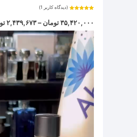
(دیدگاه کاربر
1
)
1
امتیاز
5.00
از 5 امتیاز
۳۵,۴۲۰,۰۰۰
تومان
–
۲,۴۳۹,۶۷۳
تو
مشتری
نمایشگر
ویدیو