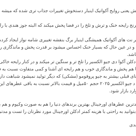
 الکسیر با حفظ DNA اصلی بزرگانش یعنی روایح آکواتیک اینبار دستخوش تغییرات جذاب تری شده
ترنج رایحه خنک و ترش و تلخ را در فضا پخش میکند که البته جوز هندی با ر
ت های آکواتیک همیشگی اینبار برگ بنفشه تغییری شامه نواز ایجاد کرده 
د و در عین حال که بسیار خنک احساس میشود بر قدرت پخش و ماندگاری را
اشد.
ادکلن آکوا دی جیو الکسیر را تلخ تر و سنگین تر میکند و در کنار رایحه خا
ا هم پخش و ماندگاری خوب و هم رایحه ای آشنا و کمی متفاوت نسبت به فل
ای قبلی بیشتر به جیو پروفومو (مشکی) که دیگر تولید نمیشود شباهت دارد
قوی تر و با کیفیت تر میباشد و تنها ایراد وارد بر آکوا د جیو الکسیر ۲۰۲۵ حجم ۵۰م
د بازار شود.
ترین عطرهای اورجینال بهترین برندهای دنیا را هم به صورت وکیوم و هم
وانید به راحتی با هزینه کمتر ادکلن اورجینال مورد نظرتان را تست و مدتی
ندی