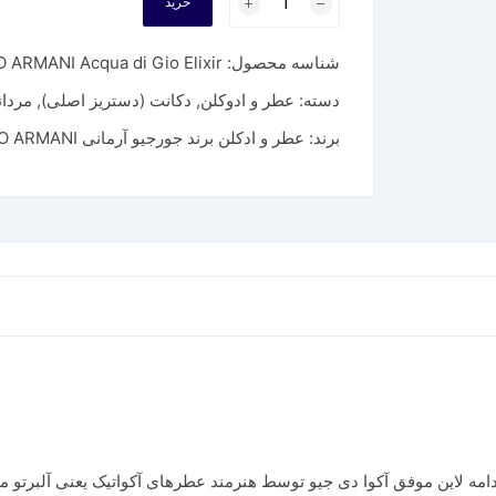
خرید
جورجیو
آرمانی
شناسه محصول:
 ARMANI Acqua di Gio Elixir
آکوا
دی
دسته:
عطر و ادوکلن
,
دکانت (دستریز اصلی)
,
مردان
جیو
برند:
عطر و ادکلن برند جورجیو آرمانی GIORGIO ARMANI
الکسیر
GIORGIO
ARMANI
Acqua
di
Gio
Elixir
عدد
 ایتالیایی جیو الکسیر در سال ۲۰۲۵ و در ادامه لاین موفق آکوا دی جیو توسط هنرمند عطرهای آکو