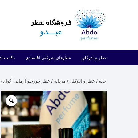
د
دن
ز
حتوا
عطر و ادوکلن
عطرهای شرکتی اقتصادی
دکانت (د
مردانه
شرکتی اقتصادی (فراگرنس ورد)
خانه
/
عطر و ادوکلن
/
مردانه
/ عطر جورجیو آرمانی آکوا دی جیو الکسیر di Gio Elixir
زنانه
شرکتی اقتصادی (ارض الزعفران)
مردانه/زنانه
شرکتی اقتصادی (لطافه)
شرکتی اقتصادی (الحمبرا)