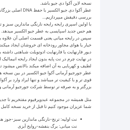
نسخه لاین آکوا دی‌ جیو باشد.
عطر آکوا دی جیو
بررسی دقیقش میپردازیم…
با اولین اسپری رایحه رایحه نارنگی ماندارین سبز و 
هم حس جدید اسپایسی به عطر جیو الکسیر میدهد.
سپس در رایحه میانی یعنی قسمت اصلی آن علاوه بر ن
خیار یا هوای مجاور رودخانه ای خروشان ایجاد میکن
دیور فارنهایت یا فارنهایت ادوتویلت شباهتی داشته ب
در نهایت چرم در نت پایه بدون ایجاد رایحه انیمالیک 
لطیف و کهربایی به آن اضافه میکند بالانس میشود ت
عطر جورجیو آرمانی آکوا جیو الکسیر در بین نسخه ه
بزرگتر و به صرفه تر توسط شرکت جورجیو آرمانی وار
مثل همیشه در مجموعه عبدوپرفیوم مفتخریم تا جدید
شما عزیزان موجود کنیم تا قبل از خرید نسخه کامل بت
نت اولیه: ترنج-نارنگی ماندارین سبز-جوز ه
نت میانی: برگ بنفشه-روایح آبزی