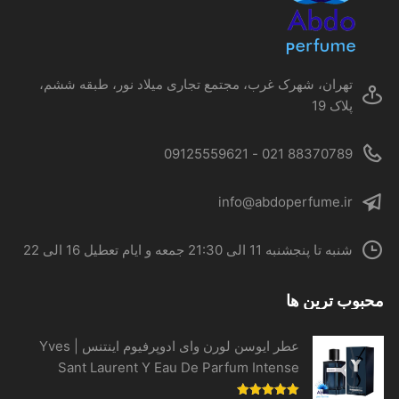
است
در
صفحه
محصول
تهران، شهرک غرب، مجتمع تجاری میلاد نور، طبقه ششم،
انتخاب
پلاک 19
شوند
88370789 021 - 09125559621
info@abdoperfume.ir
شنبه تا پنجشنبه 11 الی 21:30 جمعه و ایام تعطیل 16 الی 22
محبوب ترین ها
عطر ایوسن لورن وای ادوپرفیوم اینتنس | Yves
Sant Laurent Y Eau De Parfum Intense