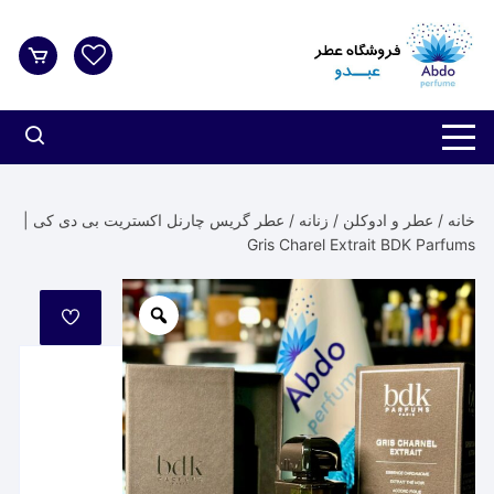
د
دن
ز
حتوا
خانه
/
عطر و ادوکلن
/
زنانه
/ عطر گریس چارنل اکستریت بی دی کی |
Gris Charel Extrait BDK Parfums
مورد
علاقه