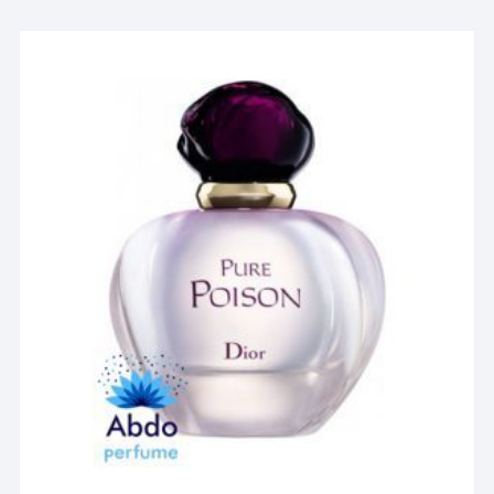
انواع
مختلفی
می
باشد.
گزینه
ها
ممکن
است
در
صفحه
محصول
انتخاب
شوند