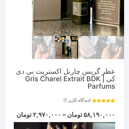
عطر گریس چارنل اکستریت بی دی
کی | Gris Charel Extrait BDK
Parfums
(دیدگاه کاربر
1
)
1
امتیاز
5.00
از 5 امتیاز
Price
۵۸,۱۹۰,۰۰۰
تومان
–
۲,۹۷۰,۰۰۰
تومان
مشتری
range:
نمایشگر
through