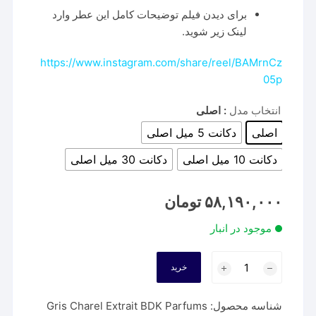
برای دیدن فیلم توضیحات کامل این عطر وارد
لینک زیر شوید.
https://www.instagram.com/share/reel/BAMrnCz
05p
انتخاب مدل
: اصلی
اصلی
دکانت 5 میل اصلی
دکانت 10 میل اصلی
دکانت 30 میل اصلی
۵۸,۱۹۰,۰۰۰
تومان
موجود در انبار
عطر
خرید
گریس
چارنل
شناسه محصول:
Gris Charel Extrait BDK Parfums
اکستریت