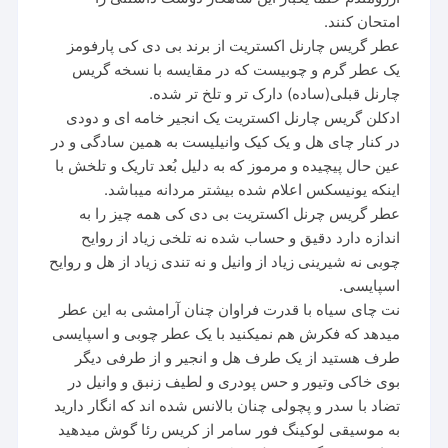
امتحان کنند.
عطر گریس چارنل اکستریت از برند بی دی کی پارفومز
یک عطر گرم و چوبیست که در مقایسه با نسخه گریس
چارنل قبلی(ساده) دارک تر و تلخ تر شده.
ادکلن گریس چارنل اکستریت یک انجیر خامه ای و دودی
در کنار چای هل و یک کیک وانیلیست به همین سادگی و در
عین حال پیچیده و مرموز که به دلیل بُعد تاریک و تلخش با
اینکه یونیسکس اعلام شده بیشتر مردانه میباشد.
عطر گریس چرنل اکستریت بی دی کی همه چیز را به
اندازه دارد دقیق و حساب شده نه تلخی زیاد از روایح
چوبی نه شیرینی زیاد از وانیل و نه تندی زیاد از هل و روایح
اسپایسی.
نت چای سیاه با قدرت فراوان چنان آرامشی به این عطر
میدهد که فکرش هم نمیکنید با یک عطر چوبی و اسپایسی
طرف هستید از یک طرف هل و انجیر و از طرفی دیگر
بوی خاکی وتیور و حس پودری و لطیف زنبق و وانیل در
تضاد با سدر و پچولی چنان بالانس شده اند که انگار دارید
به موسیقی لوکینگ فور سامر از کریس رئا گوش میدهید