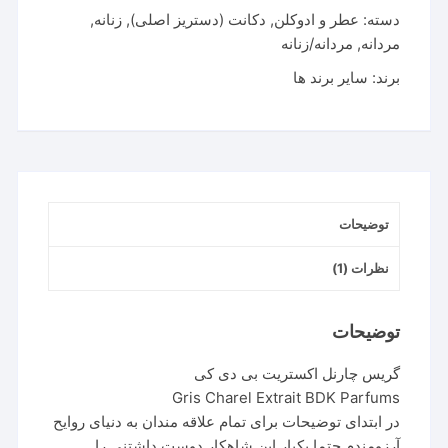
بی
دسته:
عطر و ادوکلن
,
دکانت (دستریز اصلی)
,
زنانه
,
دی
مردانه
,
مردانه/زنانه
کی
برند:
سایر برند ها
|
Gris
Charel
Extrait
BDK
Parfums
توضیحات
عدد
نظرات (1)
توضیحات
گریس چارنل اکستریت بی دی کی
Gris Charel Extrait BDK Parfums
در ابتدای توضیحات برای تمام علاقه مندان به دنیای روایح
آرزومندم حتما یکبار این شاهکار دوست داشتنی را