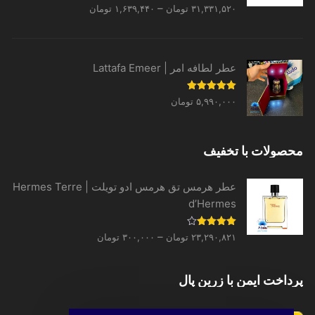
Price
نمره
5.00
–
۳۱,۳۳۱,۵۲۰
تومان
۱,۶۳۹,۴۴۰
تومان
از 5
range:
۱,۶۳۹,۴۴۰ تومان
through
عطر لطافه امر | Lattafa Emeer
۳۱,۳۳۱,۵۲۰ تومان
نمره
5.00
۵,۹۹۰,۰۰۰
تومان
از 5
محصولات با تخفیف
عطر هرمس تق هرمس ادو تویلت | Hermes Terre
d’Hermes
Price
نمره
–
۲۳,۲۹۰,۸۲۱
تومان
۳۰۰,۰۰۰
تومان
4.00
از 5
range:
۳۰۰,۰۰۰ تومان
پرداخت ایمن با زرین پال
through
۲۳,۲۹۰,۸۲۱ تومان