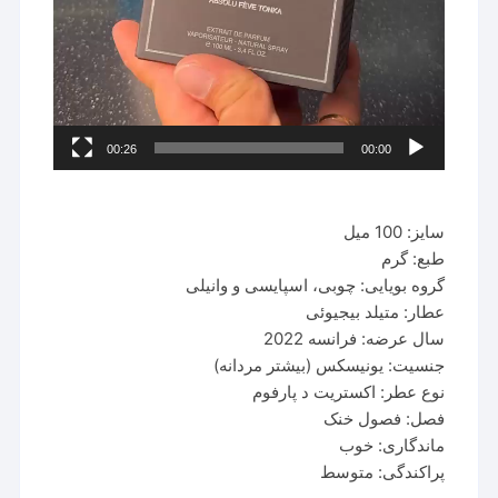
00:26
00:00
سایز: 100 میل
طبع: گرم
گروه بویایی: چوبی، اسپایسی و وانیلی
عطار: متیلد بیجیوئی
سال عرضه: فرانسه 2022
جنسیت: یونیسکس (بیشتر مردانه)
نوع عطر: اکستریت د پارفوم
فصل: فصول خنک
ماندگاری: خوب
پراکندگی: متوسط