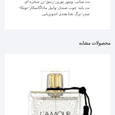
نت میانی: وتیور بوربن-زنبق-رز سخره ای
نت پایه: چوب صندل-وانیل ماداگاسکار-تونکا-
سدر-برگ نعنا هندی اندونزیایی
محصولات مشابه