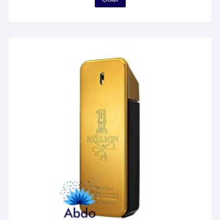
۲,۰۱۳,۴۲۲ تومان
محصول
through
۶۶,۵۹۶,۹۷۹ تومان
دارای
انواع
مختلفی
می
باشد.
گزینه
ها
ممکن
است
در
صفحه
محصول
انتخاب
شوند