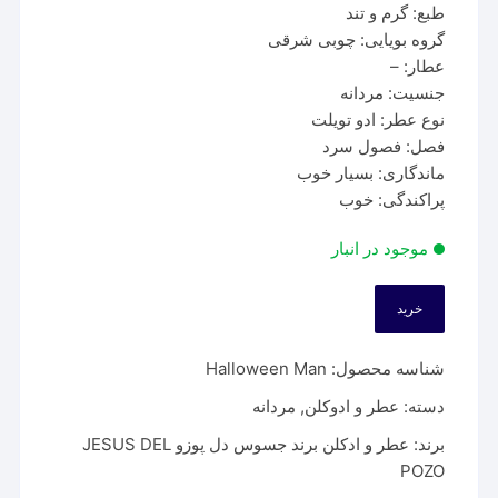
طبع: گرم و تند
گروه بویایی: چوبی شرقی
عطار: –
جنسیت: مردانه
نوع عطر: ادو تویلت
فصل: فصول سرد
ماندگاری: بسیار خوب
پراکندگی: خوب
موجود در انبار
خرید
عطر
جسوس
شناسه محصول:
Halloween Man
دل
پوزو
دسته:
عطر و ادوکلن
,
مردانه
هالووین
برند:
عطر و ادکلن برند جسوس دل پوزو JESUS DEL
من
POZO
|