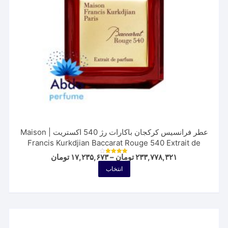
صفحه
محصول
انتخاب
شوند
عطر فرانسیس کرکجان باکارات رژ 540 اکستریت | Maison
Francis Kurkdjian Baccarat Rouge 540 Extrait de
Parfum
Price
۲۳۳,۷۷۸,۳۲۱
تومان
–
۱۷,۲۳۵,۶۷۳
تومان
نمره
range:
4.00
این
انتخاب
از 5
۱۷,۲۳۵,۶۷۳ ت
محصول
through
۲۳۳,۷۷۸,۳۲۱ تومان
دارای
انواع
مختلفی
می