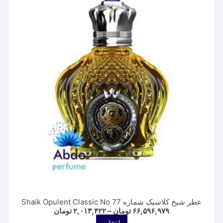
باشد.
گزینه
ها
ممکن
است
در
صفحه
محصول
انتخاب
شوند
عطر شیخ کلاسیک شماره Shaik Opulent Classic No 77
Price
۶۶,۵۹۶,۹۷۹
تومان
–
۲,۰۱۳,۴۲۲
تومان
range:
این
انتخاب