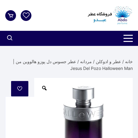
د
دن
ز
حتوا
خانه
/
عطر و ادوکلن
/
مردانه
/ عطر جسوس دل پوزو هالووین من |
Jesus Del Pozo Halloween Man
مورد
علاقه