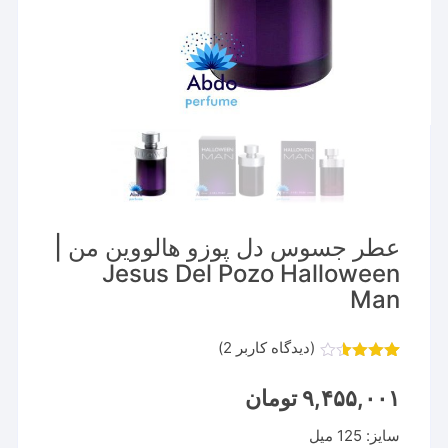
عطر جسوس دل پوزو هالووین من |
Jesus Del Pozo Halloween
Man
(دیدگاه کاربر
2
)
2
امتیاز
3.50
از
۹,۴۵۵,۰۰۱
تومان
5 امتیاز
مشتری
سایز: 125 میل