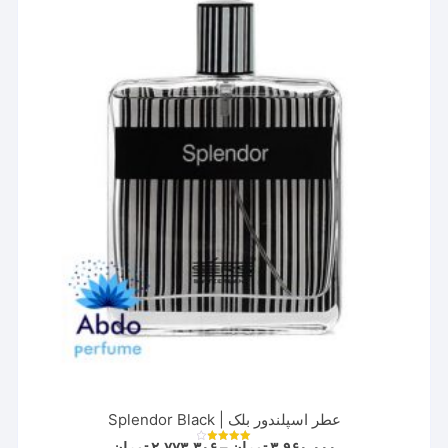
ها
ممکن
است
در
صفحه
محصول
انتخاب
شوند
عطر اسپلندور بلک | Splendor Black
Price
۳,۹۶۰,۰۰۰
تومان
–
۲,۷۷۳,۳۰۶
تومان