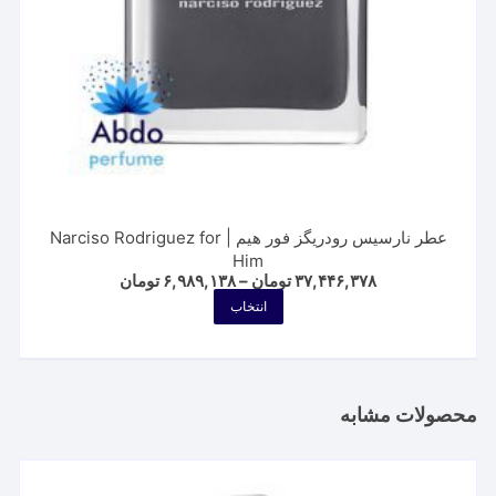
انتخاب
شوند
عطر نارسیس رودریگز فور هیم | Narciso Rodriguez for
Him
Price
۳۷,۴۴۶,۳۷۸
تومان
–
۶,۹۸۹,۱۳۸
تومان
range:
این
انتخاب
۶,۹۸۹,۱۳۸ تومان
محصول
through
۳۷,۴۴۶,۳۷۸ تومان
دارای
انواع
مختلفی
محصولات مشابه
می
باشد.
گزینه