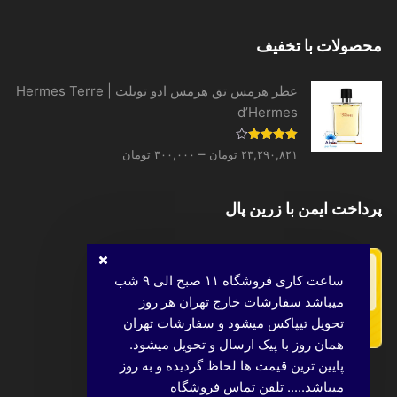
range:
۱,۶۳۹,۴۴۰ تومان
محصولات با تخفیف
through
۳۱,۳۳۱,۵۲۰ تومان
عطر هرمس تق هرمس ادو تویلت | Hermes Terre
d’Hermes
Price
نمره
–
۲۳,۲۹۰,۸۲۱
تومان
۳۰۰,۰۰۰
تومان
4.00
از 5
range:
۳۰۰,۰۰۰ تومان
پرداخت ایمن با زرین پال
through
۲۳,۲۹۰,۸۲۱ تومان
ساعت کاری فروشگاه ۱۱ صبح الی ۹ شب
میباشد سفارشات خارج تهران هر روز
تحویل تیپاکس میشود و سفارشات تهران
همان روز با پیک ارسال و تحویل میشود.
پایین ترین قیمت ها لحاظ گردیده و به روز
میباشد..... تلفن تماس فروشگاه