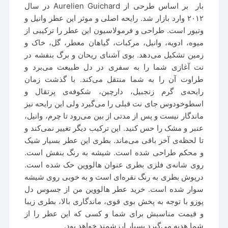
بار بر اساس طرحی از Aurelien Guichard در سال
۲۰۱۲ وارد بازار شد. رایحه اصلی و موثر این عطر وانیل و
وتیور است. طراحی و فرمولاسیون این عطر را ترکیبی از
میوه، ادویه، وانیل، مرکبات، گیاهان معطر، گل، خاک و
زمین تشکیل می‌دهد. بوی آشنای ریحان و برگ بنفشه در
نت آغازی شما را به سفری در دل طبیعت می‌برد و
طراوت آن را به شما منتقل می‌کند. با گذشت زمان
رایحه‌ی گرم زنجبیل، دارچین، شکوفه‌ی پرتقال و
اسطوخودوس جای نت قبلی را می‌گیرد ولی این رایحه نیز
ماندگار نیست و پس از مدتی از بین می‌رود تا چرم، وانیل،
عنبر و مشک را حس کنید. این ترکیب دیگر تغییر نمی‌کند و
تا لحظه‌ی آخر باقی می‌ماند. بطری این عطر بسیار شیک
و محکم طراحی شده است. شیشه به رنگ بنفش است.
روی شانه‌ی فلزی بطری عنوان هالووین حک شده است.
درپوش بطری به رنگ نقره‌ای است و به خوبی روی شیشه
سوار شده است. خرید عطر هالووین من از جسوس دل
پوزو با توجه به پخش بوی قوی، ماندگاری بالا، بطری زیبا
و قیمت مناسبش برای شما و کسی که این عطر را از
شما هدیه می‌گیرد بسیار ارزشمند خواهد بود.