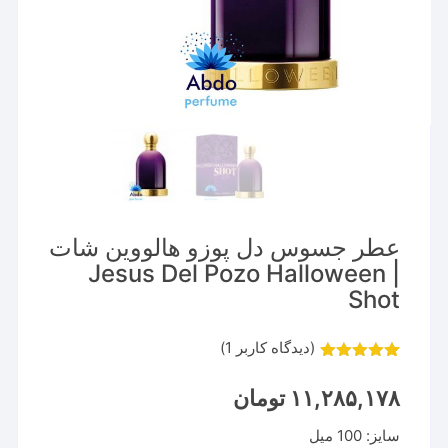
عطر جسوس دل پوزو هالووین شات
| Jesus Del Pozo Halloween
Shot
(دیدگاه کاربر
1
)
1
امتیاز
5.00
از 5 امتیاز
۱۱,۲۸۵,۱۷۸
تومان
مشتری
سایز: 100 میل