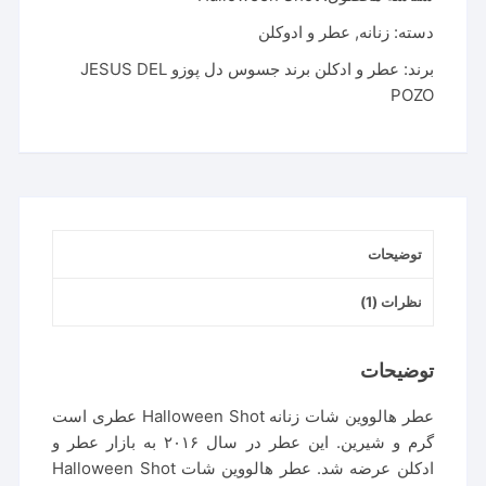
دل
پوزو
دسته:
زنانه
,
عطر و ادوکلن
هالووین
برند:
عطر و ادکلن برند جسوس دل پوزو JESUS DEL
شات
POZO
|
Jesus
Del
Pozo
Halloween
Shot
توضیحات
عدد
نظرات (1)
توضیحات
عطر هالووین شات زنانه Halloween Shot عطری است
گرم و شیرین. این عطر در سال ۲۰۱۶ به بازار عطر و
ادکلن عرضه شد. عطر هالووین شات Halloween Shot