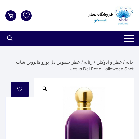
د
دن
ز
حتوا
خانه
/
عطر و ادوکلن
/
زنانه
/ عطر جسوس دل پوزو هالووین شات |
Jesus Del Pozo Halloween Shot
مورد
علاقه