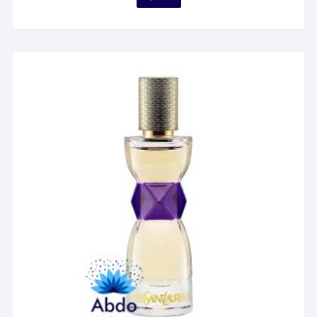
۶,۴۵۷,۹۵۲ تومان
محصول
through
۱۹,۳۹۱,۴۵۲ تومان
دارای
انواع
مختلفی
می
باشد.
گزینه
ها
ممکن
است
در
صفحه
محصول
انتخاب
شوند