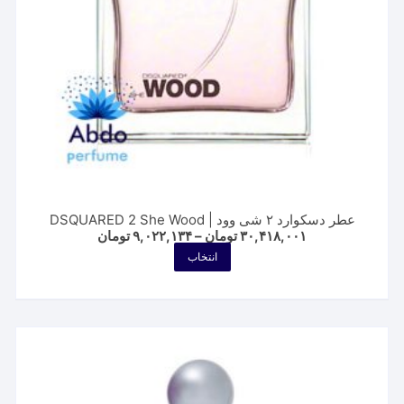
محصول
انتخاب
شوند
عطر دسکوارد ۲ شی وود | DSQUARED 2 She Wood
Price
۳۰,۴۱۸,۰۰۱
تومان
–
۹,۰۲۲,۱۳۴
تومان
range:
این
انتخاب
۹,۰۲۲,۱۳۴ تومان
محصول
through
۳۰,۴۱۸,۰۰۱ تومان
دارای
انواع
مختلفی
می
باشد.
گزینه