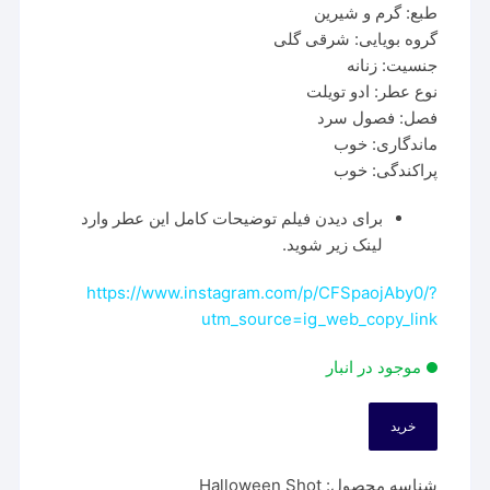
طبع: گرم و شیرین
گروه بویایی: شرقی گلی
جنسیت: زنانه
نوع عطر: ادو تویلت
فصل: فصول سرد
ماندگاری: خوب
پراکندگی: خوب
برای دیدن فیلم توضیحات کامل این عطر وارد
لینک زیر شوید.
https://www.instagram.com/p/CFSpaojAby0/?
utm_source=ig_web_copy_link
موجود در انبار
خرید
عطر
جسوس
شناسه محصول:
Halloween Shot