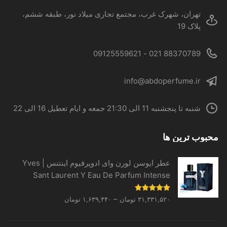
محصول
تهران، شهرک غرب، مجتمع تجاری میلاد نور، طبقه ششم،
انتخاب
پلاک 19
شوند
88370789 021 - 09125559621
info@abdoperfume.ir
شنبه تا پنجشنبه 11 الی 21:30 جمعه و ایام تعطیل 16 الی 22
محبوب ترین ها
عطر ایوسن لورن وای ادوپرفیوم اینتنس | Yves
Sant Laurent Y Eau De Parfum Intense
Price
نمره
5.00
–
۳۱,۳۳۱,۵۲۰
تومان
۱,۶۳۹,۴۴۰
تومان
از 5
range:
۱,۶۳۹,۴۴۰ تومان