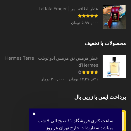
through
عطر لطافه امر | Lattafa Emeer
۳۱,۳۳۱,۵۲۰ تومان
نمره
5.00
۵,۹۹۰,۰۰۰
تومان
از 5
محصولات با تخفیف
عطر هرمس تق هرمس ادو تویلت | Hermes Terre
d’Hermes
Price
نمره
–
۲۳,۲۹۰,۸۲۱
تومان
۳۰۰,۰۰۰
تومان
4.00
از 5
range:
۳۰۰,۰۰۰ تومان
پرداخت ایمن با زرین پال
through
۲۳,۲۹۰,۸۲۱ تومان
ساعت کاری فروشگاه ۱۱ صبح الی ۹ شب
میباشد سفارشات خارج تهران هر روز