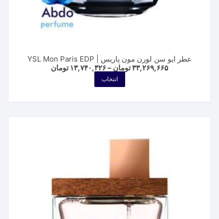
عطر ایو سن لورن مون پاریس | YSL Mon Paris EDP
Price
۳۳,۲۶۹,۶۶۵
تومان
–
۱۳,۷۴۰,۳۲۶
تومان
range:
این
انتخاب
۱۳,۷۴۰,۳۲۶ توم
محصول
through
۳۳,۲۶۹,۶۶۵ تومان
دارای
انواع
مختلفی
می
باشد.
گزینه
ها
ممکن
است
در
صفحه