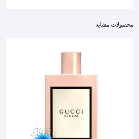
محصول
through
۸,۴۶۳,۸۸۳ تومان
دارای
انواع
مختلفی
محصولات مشابه
می
باشد.
گزینه
ها
ممکن
است
در
صفحه
محصول
انتخاب
شوند