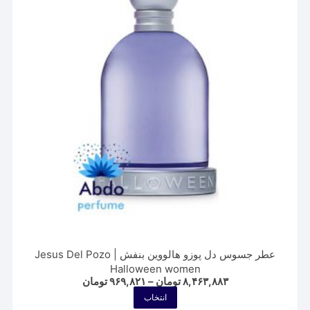
ها
ممکن
است
در
صفحه
محصول
انتخاب
شوند
عطر جسوس دل پوزو هالووین بنفش | Jesus Del Pozo
Halloween women
Price
۸,۴۶۳,۸۸۳
تومان
–
۹۶۹,۸۲۱
تومان
range:
این
انتخاب
۹۶۹,۸۲۱ تومان