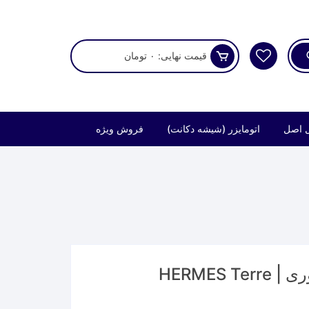
قیمت نهایی:
۰
تومان
 اصل
اتومایزر (شیشه دکانت)
فروش ویژه
عطر هرمس تق د هرمس او گیوری | HERMES Terre