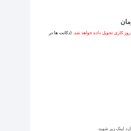
Price
مان
range:
۲,۵۳۵,۵۹۵ تومان
(دکانت ها در
through
۵۶,۴۱۵,۲۷۱ تومان
رد لینک زیر شوید.