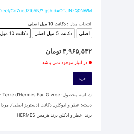
m/reel/Co7ueJZIb5N/?igshid=OTJlNzQ0NWM=
انتخاب مدل
: دکانت 10 میل اصلی
اصلی
دکانت 5 میل اصلی
دکانت 10 میل اصلی
۴,۹۶۵,۵۳۲
تومان
در انبار موجود نمی باشد
خرید
شناسه محصول:
 Terre d'Hermes Eau Givree
دسته:
عطر و ادوکلن
,
دکانت (دستریز اصلی)
,
مردان
برند:
عطر و ادکلن برند هرمس HERMES