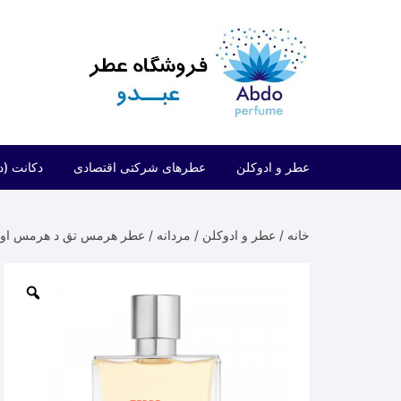
د
دن
ز
حتوا
عطر و ادوکلن
عطرهای شرکتی اقتصادی
دکانت (د
مردانه
شرکتی اقتصادی (فراگرنس ورد)
خانه
/
عطر و ادوکلن
/
مردانه
/ عطر هرمس تق د هرمس او گیوری | ’Hermes Eau Givree
زنانه
شرکتی اقتصادی (ارض الزعفران)
مردانه/زنانه
شرکتی اقتصادی (لطافه)
شرکتی اقتصادی (الحمبرا)