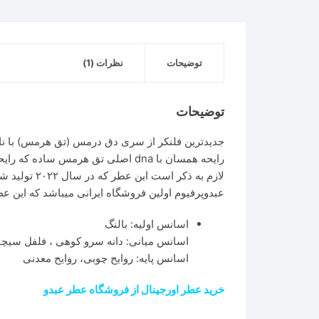
توضیحات
نظرات (1)
توضیحات
جدیدترین فلنکر از سری دق درمس (تق هرمس) با نا
رایحه همسان با dna اصلی تق هرمس ساده که رایحه لیمو و چوب بسیار واضح است و مانند نامش یک عطر بهار و تابستانی میباشد.
لازم به ذکر است این عطر که در سال ۲۰۲۲ تولید شد در همان موقع از نظر کاربران هفتمین عطر برتر سال شد
عبدوپرفیوم اولین فروشگاه ایرانی میباشد که این عطر
اسانس اولیه: بالنگ
اسانس میانی: دانه سرو کوهی ، فلفل سیچو
اسانس پایه: روایح چوبی، روایح معدنی
خرید عطر اورجینال از فروشگاه عطر عبدو