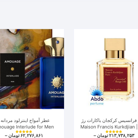
فرانسیس کرکجان باکارات رژ
عطر آمواج اینترلود مردانه 
ouage Interlude for Men
540 | Maison Francis Kurkdjian
Baccarat Rouge 540 Extrai
۲۱۳,۷۳۸,۲۵۳
تومان
–
۶۲,۲۷۶,۸۶۱
تومان
–
نمره
نمره