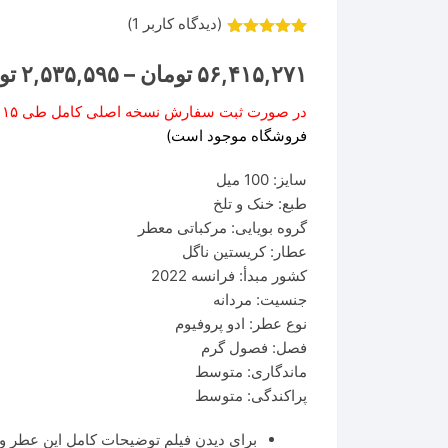
(دیدگاه کاربر
1
)
1
امتیاز
5.00
از 5 امتیاز
۵۶,۴۱۵,۲۷۱
تومان
–
۲,۵۳۵,۵۹۵
تو
مشتری
در صورت ثبت سفارش نسخه اصلی کامل طی ۱۵ روز کاری تحویل داده خواهد شد.
فروشگاه موجود است)
سایز: 100 میل
طبع: خنک و تلخ
گروه بویایی: مرکباتی معطر
عطار: کریستین ناگل
کشور مبدأ: فرانسه 2022
جنسیت: مردانه
نوع عطر: ادو پروفیوم
فصل: فصول گرم
ماندگاری: متوسط
پراکندگی: متوسط
برای دیدن فیلم توضیحات کامل این عطر وا