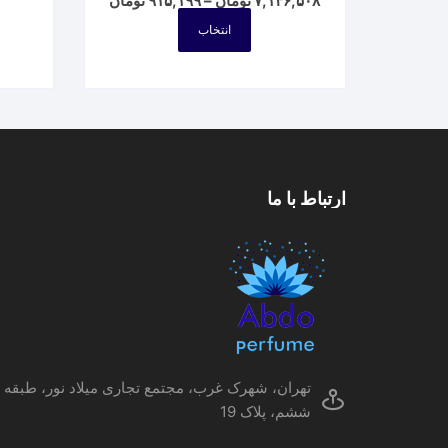
۷,۱۴۶,۵۰۸
تومان
–
۹۱۵,۱۹۹
تومان
range:
این
۹۱۵,۱۹۹ تومان
انتخاب
محصول
through
۷,۱۴۶,۵۰۸ تومان
دارای
انواع
مختلفی
می
باشد.
گزینه
ارتباط با ما
ها
ممکن
است
در
صفحه
محصول
انتخاب
شوند
تهران، شهرک غرب، مجتمع تجاری میلاد نور، طبقه
ششم، پلاک 19