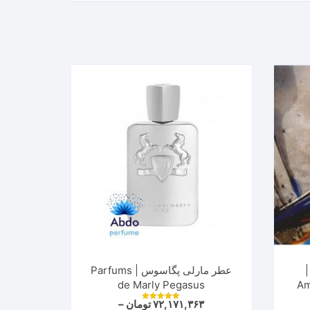
|
عطر مارلی پگاسوس | Parfums
de Marly Pegasus
Am
۷۲,۱۷۱,۳۶۳
تومان
–
نمره