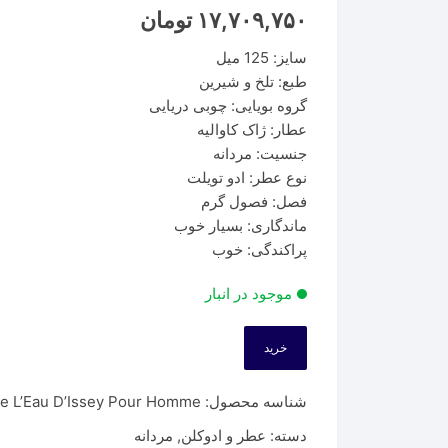
۱۷,۷۰۹,۷۵۰
تومان
سایز: 125 میل
طبع: تلخ و شیرین
گروه بویایی: چوبی دریایی
عطار: ژاک کاوالیه
جنسیت: مردانه
نوع عطر: ادو تویلت
فصل: فصول گرم
ماندگاری: بسیار خوب
پراکندگی: خوب
موجود در انبار
خرید
شناسه محصول:
ke L’Eau D’Issey Pour Homme
دسته:
عطر و ادوکلن
,
مردانه