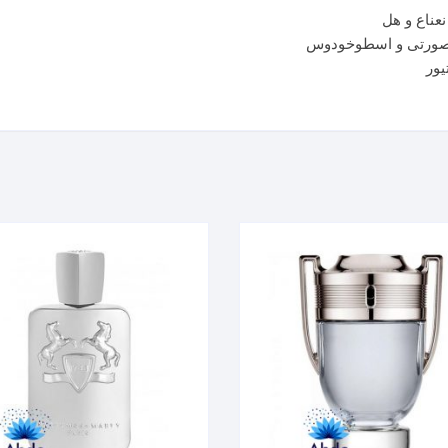
نعناع و هل
فل صورتی و اسطوخودوس
یور