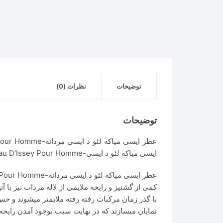
د
ایسی
مردانه
|
Issey
Miyake
L’Eau
D’Issey
توضیحات
نظرات (0)
Pour
Homme
توضیحات
عدد
ایسی میاکه لئو د ایسی-Issey Miyake L’Eau D’Issey Pour Homme عطری است مردانه و شیک.
کمی از گشنیز و رایحه ملایمی از لاله مرداب نیز با آ
با گذر زمان مرکبات رفته رفته ملایمتر میشوند و ح
نمایان میسازند که در نهایت سبب بوجود آمدن رایحه 