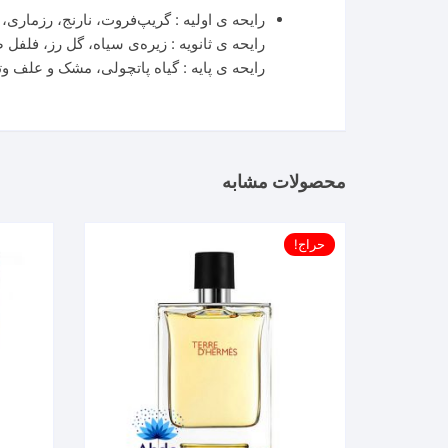
رایحه ی اولیه : گریپ‌فروت، نارنج، رزماری، 
رایحه ی ثانویه : زیره‌ی سیاه، گل رز، فل
رایحه ی پایه : گیاه پاتچولی، مشک و علف وت
محصولات مشابه
حراج!