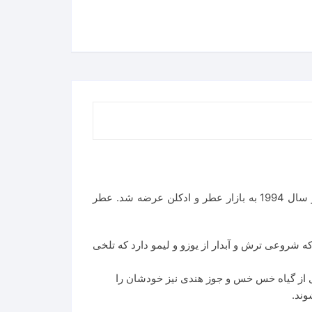
عطر ایسی میاکه لئو د ایسی مردانه-Issey Miyake L’Eau D’Issey Pour Homme عطری است تلخ و شیرین. این عطر در سال 1994 به بازار عطر و ادکلن عرضه شد. عطر
Is، عطری است شاداب، کمی تلخ و شیرین که شروعی ترش و آبدار از یوزو و لیمو دارد که تلخی
ای از گیاه خس خس و جوز هندی نیز خودشان را
وند.