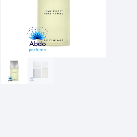
عطر
ایسه
میاکه
لئو