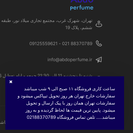
محصول
انتخاب
شوند
تهران، شهرک غرب، مجتمع تجاری میلاد نور، طبقه
ششم، پلاک 19
88370789 021 - 09125559621
info@abdoperfume.ir
شنبه تا پنجشنبه 
الی 22
ساعت کاری فروشگاه ۱۱ صبح الی ۹ شب میباشد
سفارشات خارج تهران هر روز تحویل تیپاکس میشود و
سفارشات تهران همان روز با پیک ارسال و تحویل
میشود. پایین ترین قیمت ها لحاظ گردیده و به روز
میباشد..... تلفن تماس فروشگاه 02188370789
تمامی حقوق این وب‌سایت، متعلق به عطر عبدو می باشد