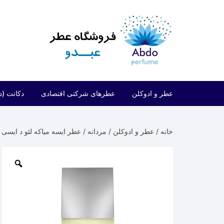
د
دن
ز
حتوا
عطر و ادوکلن
عطرهای شرکتی اقتصادی
دکانت (د
مردانه
شرکتی اقتصادی (فراگرنس ورد)
خانه
/
عطر و ادوکلن
/
مردانه
/ عطر ایسه میاکه لئو د ایسی مردانه | au D’Issey Pour Homme
زنانه
شرکتی اقتصادی (ارض الزعفران)
مردانه/زنانه
شرکتی اقتصادی (لطافه)
شرکتی اقتصادی (الحمبرا)