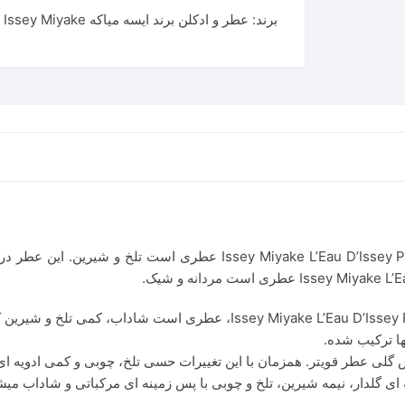
برند:
عطر و ادکلن برند ایسه میاکه Issey Miyake
عطر ایسی میاکه لئو د ایسی مردانه-sey Miyake L’Eau D’Issey Pour Homme
نها ترکیب شده.
س گلی عطر قویتر. همزمان با این تغییرات حسی تلخ، چوبی و کمی ادویه 
ای گلدار، نیمه شیرین، تلخ و چوبی با پس زمینه ای مرکباتی و شاداب میش