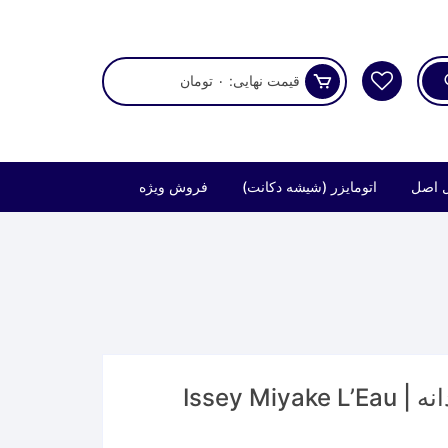
قیمت نهایی:
۰
تومان
 اصل
اتومایزر (شیشه دکانت)
فروش ویژه
عطر ایسه میاکه لئو د ایسی مردانه | Issey Miyake L’Eau