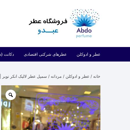
د
دن
ز
حتوا
عطر و ادوکلن
عطرهای شرکتی اقتصادی
دکانت (د
مردانه
شرکتی اقتصادی (فراگرنس ورد)
خانه
/
عطر و ادوکلن
/
مردانه
/ سمپل عطر لالیک انکر نویر | alique Encre Noire Sample
زنانه
شرکتی اقتصادی (ارض الزعفران)
مردانه/زنانه
شرکتی اقتصادی (لطافه)
شرکتی اقتصادی (الحمبرا)