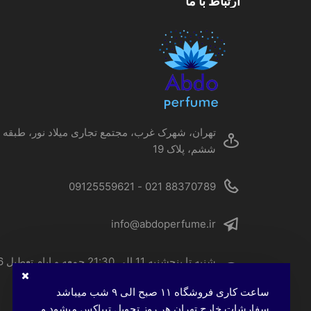
ارتباط با ما
ها
ممکن
است
در
صفحه
محصول
انتخاب
شوند
تهران، شهرک غرب، مجتمع تجاری میلاد نور، طبقه
ششم، پلاک 19
88370789 021 - 09125559621
info@abdoperfume.ir
شنبه تا پنجشنبه 
الی 22
ساعت کاری فروشگاه ۱۱ صبح الی ۹ شب میباشد
سفارشات خارج تهران هر روز تحویل تیپاکس میشود و