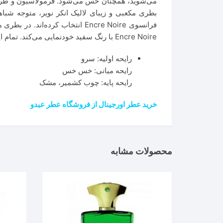
بطری مکعبی و زیبای لالیک انکر نویر، متوجه شبا
فرانسوی Encre Noire انتخاب کر
Encre Noire با رنگ سفید خودنمایی می‌کند. تمام این ویژگی‌ها، دلایلی است که این عطر را در میان ده عطر پرفروش تاریخ قرار داده‌اند.
رایحه اولیه: سرو
رایحه میانی: خس خس
رایحه پایه: چوب کشمیر، مشک
خرید عطر اورجینال از فروشگاه عطر عبدو
محصولات مشابه