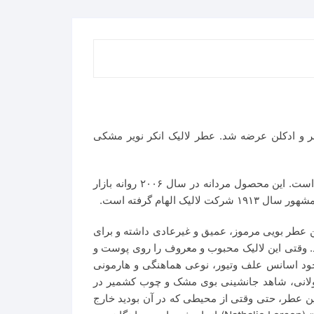
Lalique Encre N عطری است با رایحه گرم و تلخ. این عطر در سال 2006 به بازار عطر و ادکلن عرضه شد. عطر لالیک انکر نویر مشکی
شخصیت عطر لالیک چوبی Encre Noire Lalique همیشه جاودان بوده و برای عاشقانش اصالت همیشگی به جای گذاشته است. این محصول مردانه در سال ۲۰۰۶ روانه بازار
ام گرفته است.
 عطر بویی مرموز، عمیق و غیرعادی داشته و برای
د. وقتی این لالیک محبوب و معروف را روی پوست و
وجود اسانس علف وتیور، نوعی هماهنگی و هارمونی
ی طولانی، شاهد جانشینی بوی مشک و چوب کشمیر در
 این عطر، حتی وقتی از محیطی که در آن بودید خارج