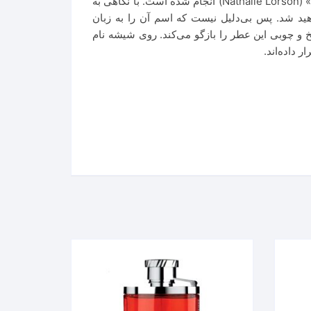
می‌شوید، همچنان حس می‌شود. فرمولاسیون و طراحی این ادو تویلت در سال ۲۰۰۶ توسط عطرساز مشهور «ناتالی لورسن» (Nathalie Lorson) انجام شده است. با نگاهی به
هید شد. پس بی‌دلیل نیست که اسم آن را به زبان
هوای تلخ و چوبی این عطر را بازگو می‌کند. روی شیشه نام