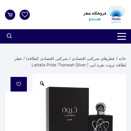
د
دن
ز
حتوا
خانه
/
عطرهای شرکتی اقتصادی
/
شرکتی اقتصادی (لطافه)
/ عطر
لطافه ثروت نقره ایی | Lattafa Pride Tharwah Silver
مورد
علاقه