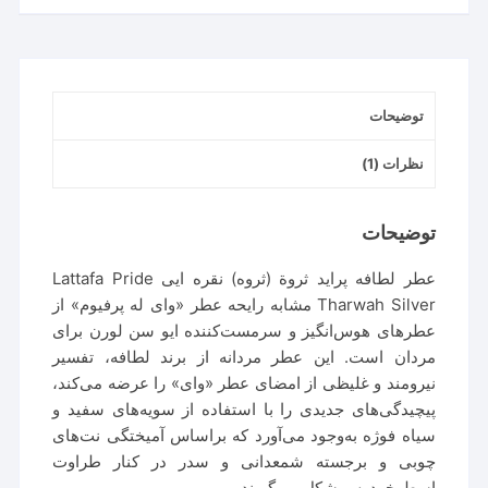
Tharwah
Silver
عدد
توضیحات
نظرات (1)
توضیحات
عطر لطافه پراید ثروة (ثروه) نقره ایی Lattafa Pride
Tharwah Silver مشابه رایحه عطر «وای له پرفیوم» از
عطرهای هوس‌انگیز و سرمست‌کننده ایو سن لورن برای
مردان است. این عطر مردانه از
برند لطافه
، تفسیر
نیرومند و غلیظی از امضای عطر «وای» را عرضه می‌کند،‌
پیچیدگی‌های جدیدی را با استفاده از سویه‌های سفید و
سیاه فوژه به‌وجود می‌آورد که براساس آمیختگی نت‌های
چوبی و برجسته شمعدانی و سدر در کنار طراوت
اسطوخودوس شکل می‌گیرند