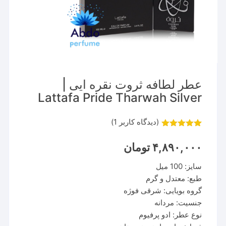
عطر لطافه ثروت نقره ایی |
Lattafa Pride Tharwah Silver
(دیدگاه کاربر
1
)
1
امتیاز
5.00
از 5 امتیاز
۴,۸۹۰,۰۰۰
تومان
مشتری
سایز: 100 میل
طبع: معتدل و گرم
گروه بویایی: شرقی فوژه
جنسیت: مردانه
نوع عطر: ادو پرفیوم