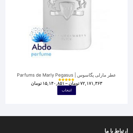
صفحه
محصول
انتخاب
شوند
عطر مارلی پگاسوس | Parfums de Marly Pegasus
Price
۷۲,۱۷۱,۳۶۳
تومان
–
۱۵,۱۴۰,۸۵۱
تومان
نمره
range:
5.00
این
انتخاب
از 5
۱۵,۱۴۰,۸۵۱ توم
محصول
through
۷۲,۱۷۱,۳۶۳ تومان
دارای
انواع
مختلفی
می
ارتباط با ما
باشد.