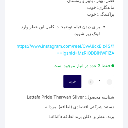
فصل: بهار ، پاییز و زمستان
ماندگاری: خوب
پراکندگی: خوب
برای دیدن فیلم توضیحات کامل این عطر وارد
لینک زیر شوید.
https://www.instagram.com/reel/CwA8cxEIz4S/?
igshid=MzRlODBiNWFlZA==
فقط 3 عدد در انبار موجود است
عطر
خرید
لطافه
ثروت
شناسه محصول:
Lattafa Pride Tharwah Silver
نقره
ایی
دسته:
شرکتی اقتصادی (لطافه)
,
مردانه
|
برند:
عطر و ادکلن برند لطافه Lattafa
Lattafa
Pride