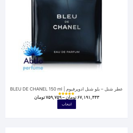
عطر شنل – بلو شنل ادوپرفیوم | BLEU DE CHANEL 150 ml
Price
۶۷,۱۹۱,۴۴۳
تومان
–
۷۵۹,۷۵۹
تومان
نمره
range:
5.00
این
انتخاب
از 5
۷۵۹,۷۵۹ تومان
محصول
through
۶۷,۱۹۱,۴۴۳ تومان
دارای
انواع
مختلفی