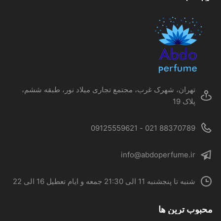
گزینه
ها
ممکن
است
در
صفحه
محصول
تهران، شهرک غرب، مجتمع تجاری میلاد نور، طبقه ششم،
انتخاب
پلاک 19
شوند
88370789 021 - 09125559621
info@abdoperfume.ir
شنبه تا پنجشنبه 11 الی 21:30 جمعه و ایام تعطیل 16 الی 22
محبوب ترین ها