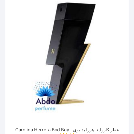
می
باشد.
گزینه
ها
ممکن
است
در
صفحه
محصول
انتخاب
شوند
عطر کارولینا هررا بد بوی | Carolina Herrera Bad Boy