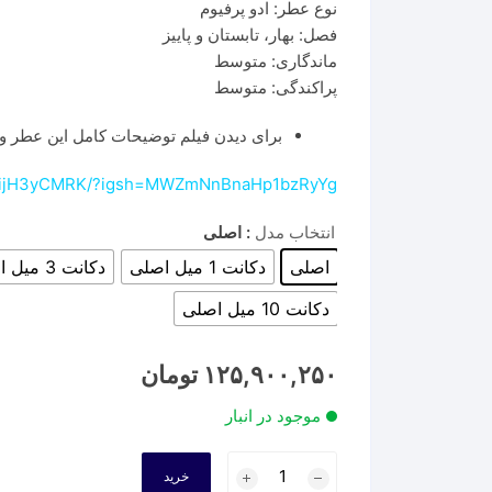
نوع عطر: ادو پرفیوم
فصل: بهار، تابستان و پاییز
ماندگاری: متوسط
پراکندگی: متوسط
برای دیدن فیلم توضیحات کامل این عطر وا
DHijH3yCMRK/?igsh=MWZmNnBnaHp1bzRyYg==
انتخاب مدل
: اصلی
اصلی
دکانت 1 میل اصلی
دکانت 3 میل اصلی
دکانت 10 میل اصلی
۱۲۵,۹۰۰,۲۵۰
تومان
موجود در انبار
عطر
خرید
لویی