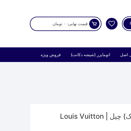
قیمت نهایی:
۰
تومان
 اصل
اتومایزر (شیشه دکانت)
فروش ویژه
عطر لویی ویتون پسیفیک (پسفیک) چیل | Louis Vuitton