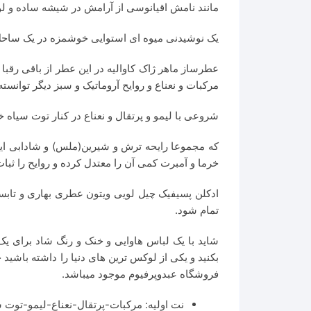
مانند نامش اقیانوسی از آرامش در شیشه ساده و ل
یک نوشیدنی میوه ای استوایی خوشمزه در یک ساحل م
عطرساز ماهر ژاک کاوالیه در این عطر از باقی رقبا ک
مرکبات و نعناع و روایح آروماتیک و سبز دیگر توانست
شروعی با لیمو و پرتقال و نعناع در کنار توت سیاه
که مجموعا رایحه ترش و شیرین(ملس) و شادابی ایجاد
خرما و آمبرت کمی آن را معتدل کرده و روایح را ثبا
ادکلن پسیفیک چیل لویی ویتون عطری بهاری و تابست
تمام شود.
شاید با یک لباس هاوایی و خنک و رنگ شاد برای یک
بکنید و یکی از لوکس ترین های دنیا را داشته باشی
فروشگاه عبدوپرفیوم موجود میباشد.
نت اولیه: مرکبات-پرتقال-نعناع-لیمو-توت 