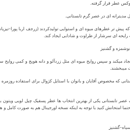
وکس عطر قرار گرفته.
دیترانه ای در عصر گرم تابستانی.
ه پیش تر عطرهای میوه ای و استوایی تولیدکردند (زرجف اربا پورا-تیزیانا
ه رایحه ای سرشار از طراوت و شادابی ایجاد کند.
 خوشمزه و گشنیز
 میکند و سپس روایح میوه ای مثل زردآلو و دانه هویج و کمی روایح سبز
ت میبخشند.
انی که مخصوص آقایان و بانوان با استایل کژوال برای استفاده روزمره 
 عصر تابستانی یکی از بهترین انتخاب ها عطر پسفیک چیل لویی ویتون ب
د حتما امتحانش کنید با توجه به اینکه نسخه اورجینال هم به صورت کامل 
سیاه-گشنیز