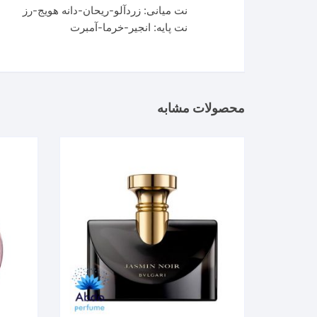
نت میانی: زردآلو-ریحان-دانه هویج-رز
نت پایه: انجیر-خرما-آمبرت
محصولات مشابه