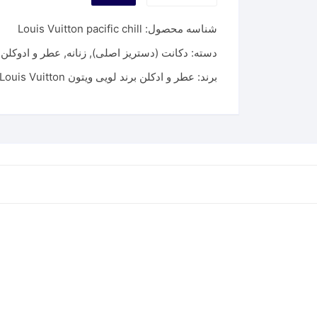
ویتون
شناسه محصول:
Louis Vuitton pacific chill
پسیفیک
(پسفیک)
دسته:
دکانت (دستریز اصلی)
,
زنانه
,
عطر و ادوکلن
,
چیل
برند:
عطر و ادکلن برند لویی ویتون Louis Vuitton
|
Louis
Vuitton
pacific
chill
عدد