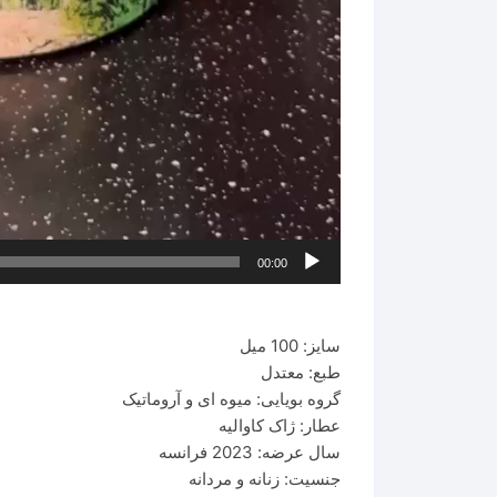
00:00
سایز: 100 میل
طبع: معتدل
گروه بویایی: میوه ای و آروماتیک
عطار: ژاک کاوالیه
سال عرضه: 2023 فرانسه
جنسیت: زنانه و مردانه