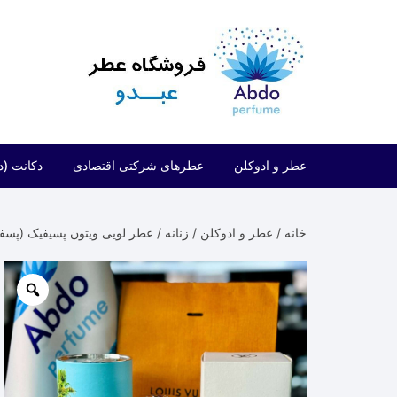
د
دن
ز
حتوا
عطر و ادوکلن
عطرهای شرکتی اقتصادی
دکانت (د
مردانه
شرکتی اقتصادی (فراگرنس ورد)
خانه
/
عطر و ادوکلن
/
زنانه
/ عطر لویی ویتون پسیفیک (پسفیک) چیل | cific chill
زنانه
شرکتی اقتصادی (ارض الزعفران)
مردانه/زنانه
شرکتی اقتصادی (لطافه)
شرکتی اقتصادی (الحمبرا)