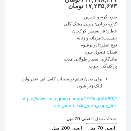
امتیاز
Price
۱۷,۲۳۵,۶۷۳
تومان
مشتری
range:
۱۷,۲۳۵,۶۷۳ تومان
طبع: گرم و شیرین
through
۲۳۳,۷۷۸,۳۲۱ تومان
گروه بویایی: چوبی مشک گلی
عطار: فرانسیس کرکجان
جنسیت: مردانه و زنانه
نوع عطر: ادو پرفیوم
فصل: فصول سرد
ماندگاری: بسیار طولانی مدت
پراکندگی: خوب
برای دیدن فیلم توضیحات کامل این عطر وارد
لینک زیر شوید.
https://www.instagram.com/p/CFX1ag9AA8R/?
utm_source=ig_web_copy_link
انتخاب مدل
: اصلی 70 میل
اصلی 70 میل
اصلی 200 میل