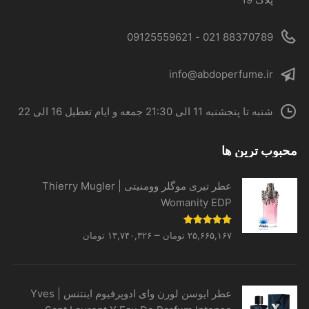
شوند
88370789 021 - 09125559621
info@abdoperfume.ir
شنبه تا پنجشنبه 11 الی 21:30 جمعه و ایام تعطیل 16 الی 22
محبوب ترین ها
عطر تیری موگلر وومنیتی | Thierry Mugler
Womanity EDP
Price
نمره
5.00
–
۲۵,۶۶۵,۱۶۷
تومان
۱۳,۷۴۰,۳۲۶
تومان
از 5
range:
۱۳,۷۴۰,۳۲۶ تومان
through
عطر ایوسن لورن وای ادوپرفیوم اینتنس | Yves
۲۵,۶۶۵,۱۶۷ تومان