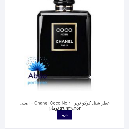
ها
ممکن
است
در
صفحه
محصول
انتخاب
شوند
عطر شنل کوکو نویر | Chanel Coco Noir – اصلی
۵۹,۹۴۹,۲۵۴
تومان
خرید