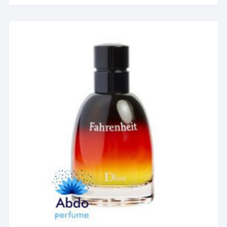
دارای
انواع
مختلفی
می
باشد.
گزینه
ها
ممکن
است
در
صفحه
محصول
انتخاب
شوند