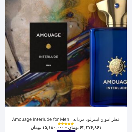
عطر آمواج اینترلود مردانه | Amouage Interlude for Men
Price
۶۲,۲۷۶,۸۶۱
تومان
–
۱۵,۱۸۰,۰۰۰
تومان
نمره
range:
5.00