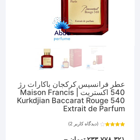
عطر فرانسیس کرکجان باکارات رژ
540 اکستریت | Maison Francis
Kurkdjian Baccarat Rouge 540
Extrait de Parfum
(دیدگاه کاربر
2
)
2
امتیاز
4.00
از 5
۲۳۳,۷۷۸,۳۲۱
تومان
–