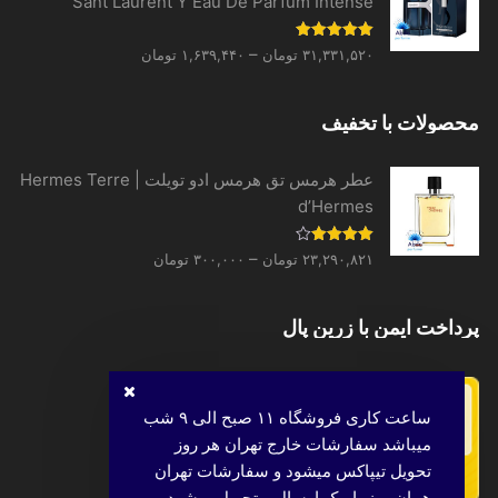
Sant Laurent Y Eau De Parfum Intense
Price
نمره
5.00
–
۳۱,۳۳۱,۵۲۰
تومان
۱,۶۳۹,۴۴۰
تومان
از 5
range:
۱,۶۳۹,۴۴۰ تومان
محصولات با تخفیف
through
۳۱,۳۳۱,۵۲۰ تومان
عطر هرمس تق هرمس ادو تویلت | Hermes Terre
d’Hermes
Price
نمره
–
۲۳,۲۹۰,۸۲۱
تومان
۳۰۰,۰۰۰
تومان
4.00
از 5
range:
۳۰۰,۰۰۰ تومان
پرداخت ایمن با زرین پال
through
۲۳,۲۹۰,۸۲۱ تومان
ساعت کاری فروشگاه ۱۱ صبح الی ۹ شب
میباشد سفارشات خارج تهران هر روز
تحویل تیپاکس میشود و سفارشات تهران
همان روز با پیک ارسال و تحویل میشود.