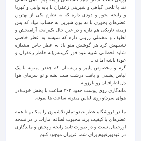
تند با تلخی گیاهی و شیرینی زعفران با پایه وانیل و کهربا
و رایحه بخور و دودی داره که به نظرم یکی از بهترین
عطرهای بخوری با ته بوی شیرین به حساب میاد که پس
زمینه تاریکی هم داره و در عین حال یک‌رایحه آرامبخش و
لطیف و مخملی رزینی داره که نمیشه به عطر خاصی
تشبیهش کرد هر گوشش منو یاد یه عطر خاص میندازه
شاید لحظاتی شبیه عود فور گریتنس(به خاطر زعفران و
عود) باشه اما نه …
گرم و مخصوص پاییز و زمستان که چقدر میتونه با یک
لباس پشمی و بافت درشت ست بشه و تو سرمای هوا
دل اطرافیان رو بلرزونه.
ماندگاری روی پوست حدود ۲-۳ ساعت با پخش خوب(در
هوای سرد)و روی لباس میتونه ساعت ها بمونه.
ما در فروشگاه عطر عبدو تمام تلاشمون را میکنیم تا همه
عطرهای با کیفیت برند محبوب لطافه امارات را در نسخه
اورجینال تست و در صورت تایید رایحه و پخش و ماندگاری
در عبدوپرفیوم برای شما عزیزان موجود کنیم