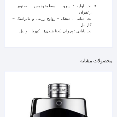
نت اولیه : سرو – اسطوخودوس – صنوبر –
زعفران
نت میانی : میخک – روایح رزینی و بالزامیک –
کارامل
نت پایانی : پچولی (نعنا هندی) – کهربا – وانیل
محصولات مشابه