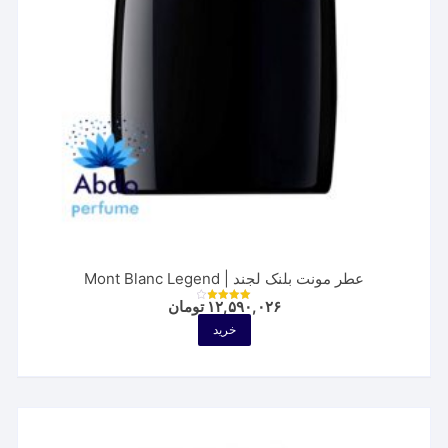
عطر مونت بلنک لجند | Mont Blanc Legend
۱۲,۵۹۰,۰۲۶
تومان
نمره
4.00
خرید
از 5