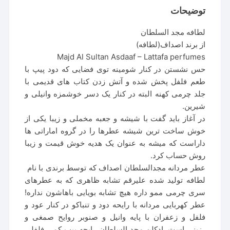
توضیحات
لطافه مجد السلطان
از برند اصداف(لطافه)
Majd Al Sultan Asdaaf – Lattafa perfumes
حس نشستن در کنار شومینه توی فضایی که دود پیپ با
طعم فلفل پخش شده و آتش زدن کتاب های قدیمی با
جلد چرمی کهنه البته در کنار یک دسر خوشمزه وانیلی و
شیرین.
در آغاز باید گفت با شیشه و جعبه مخملی و زیبا یکی از
خوش ساخت ترین شیشه عطرها را در گروه اماراتی ها
داراست که میشه به عنوان یک هدیه خوش قیمت و زیبا
روش حساب کرد.
عطر مردانه مجدالسلطان اصداف که توسط برندی با نام
لطافه
تولید شده علیرقم تشابه ظاهری که به عطرهای
سری چرمی ممو داره هیچ تشابه بویایی باهاشون نداره!
عطر کهربایی مردانه با رایحه دود و تنباکو در کنار عود و
فلفل و زعفران با پایه وانیل و صنوبر روایح صمغی و
رزینی است. ادکلن مجد السلطان رایحه پیپ کمی فلفلی