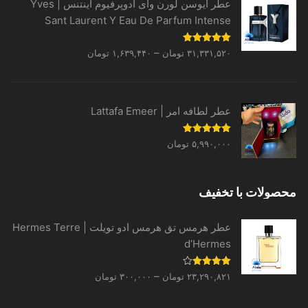
عطر ایوسن لورن وای ادوپرفیوم اینتنس | Yves
Sant Laurent Y Eau De Parfum Intense
Price
نمره
5.00
–
۳۱,۳۳۱,۵۲۰
تومان
۱,۶۳۹,۴۴۰
تومان
از 5
range:
۱,۶۳۹,۴۴۰ تومان
through
عطر لطافه امر | Lattafa Emeer
۳۱,۳۳۱,۵۲۰ تومان
نمره
5.00
۵,۹۹۰,۰۰۰
تومان
از 5
محصولات با تخفیف
عطر هرمس تق هرمس ادو تویلت | Hermes Terre
d’Hermes
Price
نمره
–
۲۳,۲۹۰,۸۲۱
تومان
۳۰۰,۰۰۰
تومان
4.00
از 5
range: