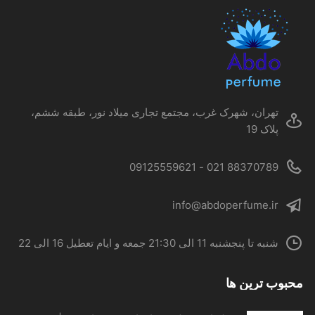
ها
ممکن
است
در
صفحه
محصول
تهران، شهرک غرب، مجتمع تجاری میلاد نور، طبقه ششم،
انتخاب
پلاک 19
شوند
88370789 021 - 09125559621
info@abdoperfume.ir
شنبه تا پنجشنبه 11 الی 21:30 جمعه و ایام تعطیل 16 الی 22
محبوب ترین ها