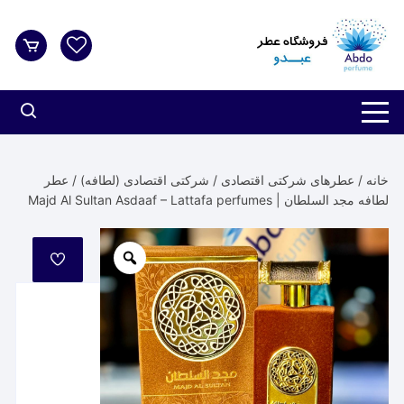
د
دن
ز
حتوا
خانه
/
عطرهای شرکتی اقتصادی
/
شرکتی اقتصادی (لطافه)
/ عطر
لطافه مجد السلطان | Majd Al Sultan Asdaaf – Lattafa perfumes
مورد
علاقه