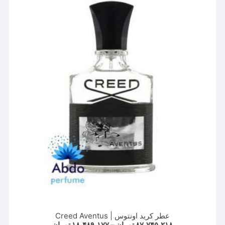
می
باشد.
گزینه
ها
ممکن
است
در
صفحه
محصول
انتخاب
شوند
عطر کرید اونتوس | Creed Aventus
Price
۸۷,۷۴۵,۲۱۸
تومان
–
۱۸,۴۸۹,۱۷۷
تومان