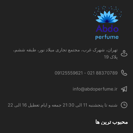
گزینه
ها
ممکن
است
در
صفحه
محصول
تهران، شهرک غرب، مجتمع تجاری میلاد نور، طبقه ششم،
انتخاب
پلاک 19
شوند
88370789 021 - 09125559621
info@abdoperfume.ir
شنبه تا پنجشنبه 11 الی 21:30 جمعه و ایام تعطیل 16 الی 22
محبوب ترین ها