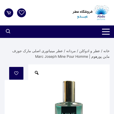
د
دن
ز
حتوا
خانه
/
عطر و ادوکلن
/
مردانه
/ عطر مینیاتوری اصلی مارک جوزف
ماین پورهوم | Marc Joseph Mine Pour Homme
مورد
علاقه