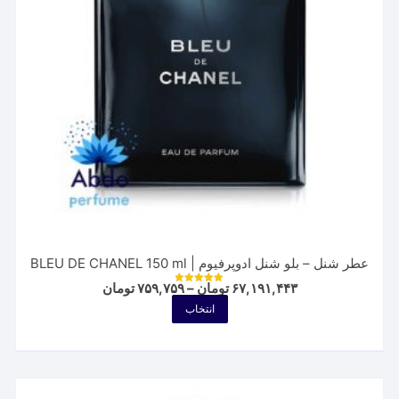
عطر شنل – بلو شنل ادوپرفیوم | BLEU DE CHANEL 150 ml
Price
۶۷,۱۹۱,۴۴۳
تومان
–
۷۵۹,۷۵۹
تومان
نمره
range:
5.00
این
انتخاب
از 5
۷۵۹,۷۵۹ تومان
محصول
through
۶۷,۱۹۱,۴۴۳ تومان
دارای
انواع
مختلفی