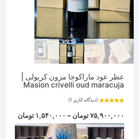
عطر عود ماراکوجا مزون کریولی |
Masion crivelli oud maracuja
(دیدگاه کاربر
1
)
1
امتیاز
5.00
از 5 امتیاز
Price
۷۵,۹۰۰,۰۰۰
تومان
–
۱,۵۴۰,۰۰۰
تومان
مشتری
range:
نمایشگر
through
۷۵,۹۰۰,۰۰۰ تو
ویدیو