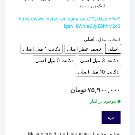
لینک زیر شوید.
https://www.instagram.com/reel/DFzsUzbiYfw/?
igsh=bWhleGJyZGhhM2c3
انتخاب مدل
: اصلی
اصلی
نصف عطر اصلی
دکانت 1 میل اصلی
دکانت 3 میل اصلی
دکانت 5 میل اصلی
دکانت 10 میل اصلی
۷۵,۹۰۰,۰۰۰
تومان
موجود در انبار
خرید
شناسه محصول:
Masion crivelli oud maracuja