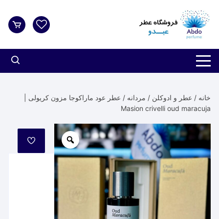
د
دن
ز
حتوا
خانه
/
عطر و ادوکلن
/
مردانه
/ عطر عود ماراکوجا مزون کریولی |
Masion crivelli oud maracuja
مورد
علاقه