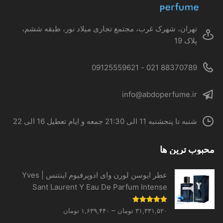
صفحه
محصول
تهران، شهرک غرب، مجتمع تجاری میلاد نور، طبقه ششم،
انتخاب
پلاک 19
شوند
88370789 021 - 09125559621
info@abdoperfume.ir
شنبه تا پنجشنبه 11 الی 21:30 جمعه و ایام تعطیل 16 الی 22
محبوب ترین ها
عطر ایوسن لورن وای ادوپرفیوم اینتنس | Yves
Sant Laurent Y Eau De Parfum Intense
Price
نمره
5.00
–
۳۱,۳۳۱,۵۲۰
تومان
۱,۶۳۹,۴۴۰
تومان
از 5
range: