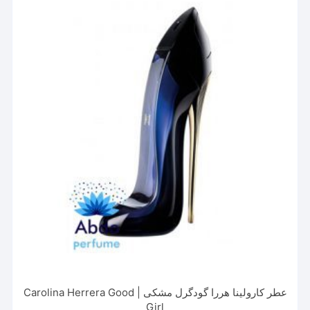
می
باشد.
گزینه
ها
ممکن
است
در
صفحه
محصول
انتخاب
شوند
عطر کارولینا هررا گودگرل مشکی | Carolina Herrera Good
Girl