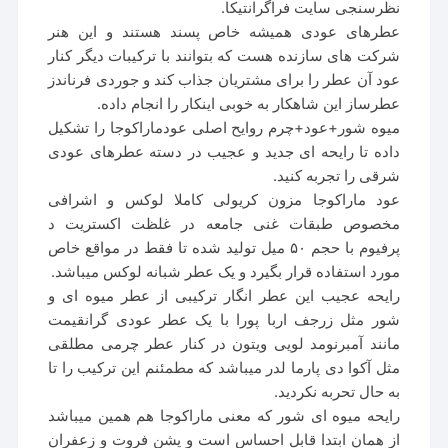
نظرسنجی سایت فراگرانتیکا.
عطرهای عودی همیشه خاص پسند هستند و این هنر
شرکت های سازنده هست که بتوانند با ترکیبات دیگر کنار
عود آن عطر را برای مشتریان جذاب کند و جوردی فرناندز
عطرساز این شاهکار به خوبی اینکار را انجام داده.
میوه شور+عود+چرم روایح اصلی عودماراکوجا را تشکیل
داده تا رایحه ای جدید و عجیب در دسته عطرهای عودی
شرقی را تجربه کنید.
عود ماراکوجا مزون کریولی کاملا لوکس و اشرافی
مخصوص طبقات غنی جامعه در غلظت اکستریت د
پرفیوم با حجم ۵۰ میل تولید شده تا فقط در مواقع خاص
مورد استفاده قرار بگیرد و یک عطر شبانه لوکس میباشد.
رایحه عجیب این عطر انگار ترکیبی از عطر میوه ای و
شور مثل زرجف اربا پورا با یک عطر عودی گرانقیمت
مانند آمبرنومد لویی ویتون در کنار عطر چرمی مطلقی
مثل آکوا دی پارما لدر میباشد که مطمئنم این ترکیب را تا
به حال تحربه نکردید.
رایحه میوه ای شور که معنی ماراکوجا هم همین میباشد
از همان ابتدا قابل احساس است و پشن فروت و زعفران