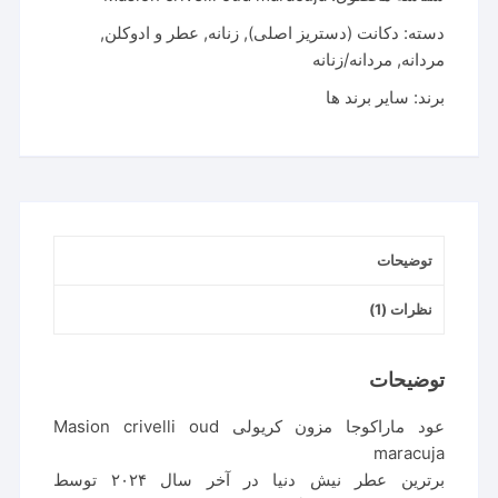
دسته:
دکانت (دستریز اصلی)
,
زنانه
,
عطر و ادوکلن
,
مردانه
,
مردانه/زنانه
برند:
سایر برند ها
توضیحات
نظرات (1)
توضیحات
عود ماراکوجا مزون کریولی Masion crivelli oud
maracuja
برترین عطر نیش دنیا در آخر سال ۲۰۲۴ توسط