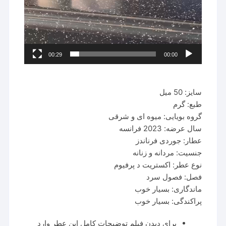
00:29
00:00
سایز: 50 میل
طبع: گرم
گروه بویایی: میوه ای و شرقی
سال عرضه: 2023 فرانسه
عطار: جوردی فرناندز
جنسیت: مردانه و زنانه
نوع عطر: اکستریت د پرفیوم
فصل: فصول سرد
ماندگاری: بسیار خوب
پراکندگی: بسیار خوب
برای دیدن فیلم توضیحات کامل این عطر وارد