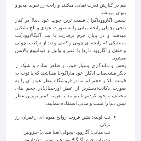
هم در کنارش قدرت نمایی میکنند و رایحه رز تقریبا محو و
پنهان میباشد.
سپس آگاروود(گران قیمت ترین چوب عود دنیا) در کنار
تلخی پچولی رایحه میانی را به صورت عودی و تلخ تشکیل
میدهند و در پایان چرم پرقدرت با نت آکیگالاوود(نت
سنتتیکی که رایحه ای چوبی و کثیف و تند از ترکیب پچولی
و فلفل و آگاروود دارد) با عنبر و وانیل و لابدانیوم بالانس
میشود.
پخش و ماندگاری بسیار خوب و ظاهر ساده و شیک از
دیگر مشخصات ادکلن عود ماراکوجا میباشند که با توجه به
قیمت بالا و حجم کم ما در فروشگاه عطر عبدو آن را به
صورت دکانت(دستریز از عطر اورجینال)در حجم های
مختلف موجود کردیم تا بتوانید با هزینه کمتر برترین عطر
نیش دنیا را تست و مدتی استفاده بنمایید.
نت اولیه: پشن فروت-روایح میوه ای-زعفران-رز
ترکی
نت میانی: آگاروود-پچولی(نعنا هندی)-بنزوئین
نت پایه: چرم-آکیگالاوود-عنبر-وانیل-لابدانیوم