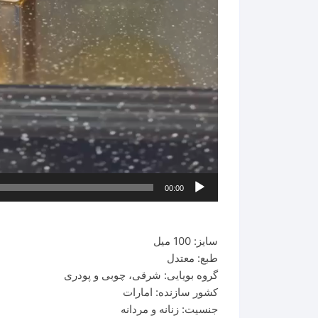
00:00
سایز: 100 میل
طبع: معتدل
گروه بویایی: شرقی، چوبی و پودری
کشور سازنده: امارات
جنسیت: زنانه و مردانه