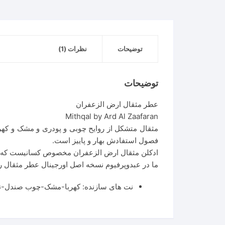
توضیحات
نظرات (1)
توضیحات
عطر مثقال ارض الزعفران
Mithqal by Ard Al Zaafaran
مثقال متشکل از روایح چوبی و پودری و مشک و کهرب
فصول استفادش بهار و پاییز است.
ادکلن مثقال ارض الزعفران مخصوص کسانیست که به 
ما در عبدوپرفیوم نسخه اصل اورجینال عطر مثقال را 
نت های سازنده: کهربا-مشک-چوب صندل-نعن