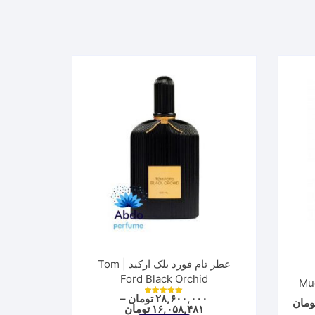
عطر تام فورد بلک ارکید | Tom
Ford Black Orchid
۲۸,۶۰۰,۰۰۰
تومان
–
Price
ومان
نمره
Price
۱۶,۰۵۸,۴۸۱
تومان
5.00
range:
از 5