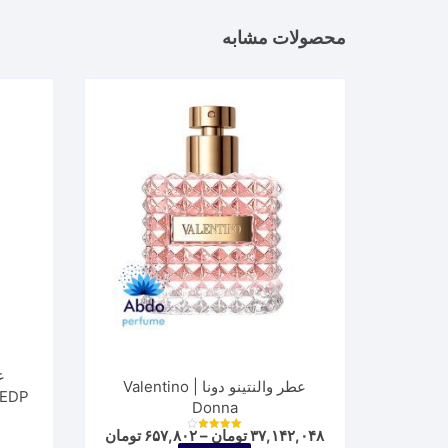
محصولات مشابه
ع
عطر والنتینو دونا | Valentino
 EDP
Donna
Price
۳۷,۱۴۲,۰۴۸
تومان
–
۶۵۷,۸۰۲
تومان
نمره
4.00