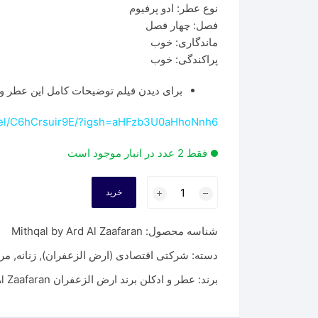
نوع عطر: ادو پرفیوم
فصل: چهار فصل
ماندگاری: خوب
پراکندگی: خوب
برای دیدن فیلم توضیحات کامل این عطر وا
reel/C6hCrsuir9E/?igsh=aHFzb3U0aHhoNnh6
فقط 2 عدد در انبار موجود است
عطر
خرید
ارض
الزعفران
شناسه محصول:
Mithqal by Ard Al Zaafaran
مثقال
|
دسته:
شرکتی اقتصادی (ارض الزعفران)
,
زنانه
,
مرد
Mithqal
برند:
عطر و ادکلن برند ارض الزعفران Ard Al Zaafaran
by
Ard