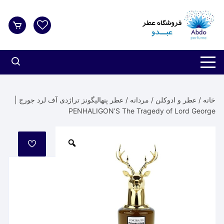
د
دن
ز
حتوا
خانه
/
عطر و ادوکلن
/
مردانه
/ عطر پنهالیگونز تراژدی آف لرد جورج |
PENHALIGON’S The Tragedy of Lord George
مورد
علاقه