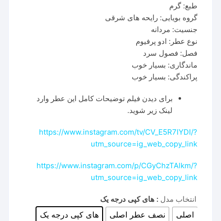
۹۱,۶۰۲,۱۱۲ تو
طبع: گرم
گروه بویایی: رایحه های شرقی
جنسیت: مردانه
نوع عطر: ادو پرفیوم
فصل: فصول سرد
ماندگاری: بسیار خوب
پراکندگی: بسیار خوب
برای دیدن فیلم توضیحات کامل این عطر وارد
لینک زیر شوید.
https://www.instagram.com/tv/CV_E5R7IYDI/?
utm_source=ig_web_copy_link
https://www.instagram.com/p/CGyChzTAlkm/?
utm_source=ig_web_copy_link
انتخاب مدل
: های کپی درجه یک
اصلی
نصف عطر اصلی
های کپی درجه یک