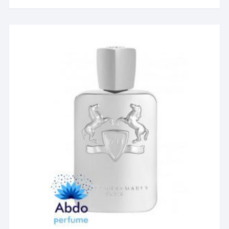
۴۴,۴۳۵,۳۸۳ تومان
دارای
انواع
مختلفی
می
باشد.
گزینه
ها
ممکن
است
در
صفحه
محصول
انتخاب
شوند