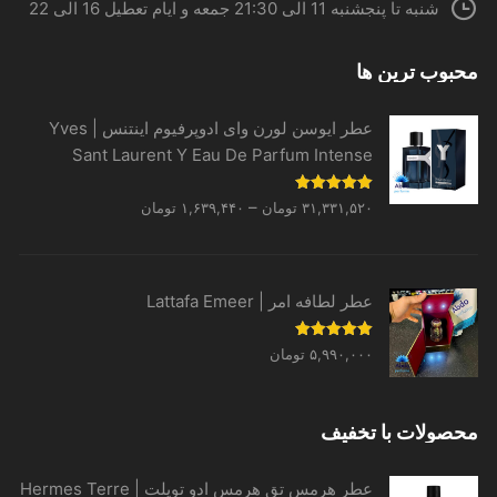
شنبه تا پنجشنبه 11 الی 21:30 جمعه و ایام تعطیل 16 الی 22
محبوب ترین ها
عطر ایوسن لورن وای ادوپرفیوم اینتنس | Yves
Sant Laurent Y Eau De Parfum Intense
Price
نمره
5.00
–
۳۱,۳۳۱,۵۲۰
تومان
۱,۶۳۹,۴۴۰
تومان
از 5
range:
۱,۶۳۹,۴۴۰ تومان
through
عطر لطافه امر | Lattafa Emeer
۳۱,۳۳۱,۵۲۰ تومان
نمره
5.00
۵,۹۹۰,۰۰۰
تومان
از 5
محصولات با تخفیف
عطر هرمس تق هرمس ادو تویلت | Hermes Terre