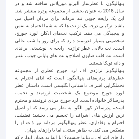
پنهالیگون با عطرساز آلبرتو موریلاس ساخته شد و در
سال 2016 به عنوان بخشی از مجموعه پرتره منتشر شد.
این یک رایحه چوبی تند مردانه برای مردان اصیل می
باشد. ترکیبی درجه یک از نت ها که به شما اعتماد به نفس
و پیچیدگی می دهد. ترکیب نت‌های ادکلن لورد جورج،
شخصیتی بسیار قدرتمند دارد که برای روز یا شب عالی
است. نت بالایی عطر تراژدی رایحه ی نوشیدنی براندی
است. نت قلب صابون اصلاح و نت های پایانی چوب، عنبر
و دانه تونکا هستند.
پنهالیگونز تراژدی آف لرد جورج عطری از مجموعه
عطرهای پرتره‌های پنهالیگون است که ادای احترام به
تجملگرایی اشراف داستانی انگلیسی است. داستان عطر
لورد جورج موضوع یک شخصیت ثروتمند و نجیب،
پدرسالار خانواده است. لرد جورج مردی ثروتمند و محترم
است، پدرسالار کهن الگو. به نظر می رسد که او اصیل
ترین ارزش های اشراف را تجسم می بخشد: فضیلت،
احترام و وفاداری. عطر پنهالیگونز مردانه نیز ذات او را
منعکس می کند. به ظاهر سنتی، اما با رازهای پنهان.
رازهای اشراف بریتانیا چیست؟ آیا آنها به همان اندازه که