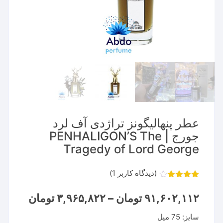
عطر پنهالیگونز تراژدی آف لرد
جورج | PENHALIGON’S The
Tragedy of Lord George
(دیدگاه کاربر
1
)
1
امتیاز
4.00
از 5
Price
۹۱,۶۰۲,۱۱۲
تومان
–
۳,۹۶۵,۸۲۲
تومان
امتیاز
range:
مشتری
سایز: 75 میل
through