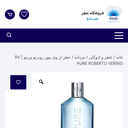
د
دن
ز
حتوا
خانه
/
عطر و ادوکلن
/
مردانه
/ عطر ار وی پیور روبرتو ورینو | RV
PURE ROBERTO VERINO
مورد
علاقه