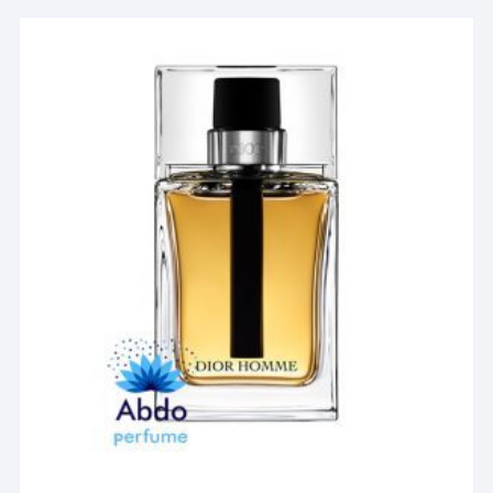
انواع
مختلفی
می
باشد.
گزینه
ها
ممکن
است
در
صفحه
محصول
انتخاب
شوند