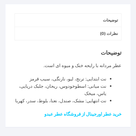
توضیحات
نظرات (0)
توضیحات
عطر مردانه با رایحه خنک و میوه ای است.
نت ابتدایی: ترنج، لیو، نارنگی، سیب قرمز
نت میانی: اسطوخودوس، ریحان، جلبک دریایی،
یاس، میخک
نت انتهایی: مشک، صندل، نعنا، بلوط، سدر، کهربا
خرید عطر اورجینال از فروشگاه عطر عبدو