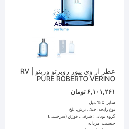
عطر ار وی پیور روبرتو ورینو | RV
PURE ROBERTO VERINO
۶,۱۰۱,۲۶۱
تومان
سایز: 150 میل
نوع رایحه: خنک، ترش، تلخ
گروه بویایی: شرقی، فوژق (سرخسی)
جنسیت: مردانه