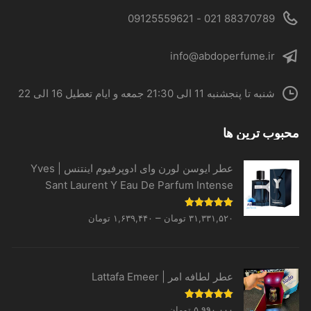
88370789 021 - 09125559621
info@abdoperfume.ir
شنبه تا پنجشنبه 11 الی 21:30 جمعه و ایام تعطیل 16 الی 22
محبوب ترین ها
عطر ایوسن لورن وای ادوپرفیوم اینتنس | Yves
Sant Laurent Y Eau De Parfum Intense
Price
نمره
5.00
–
۳۱,۳۳۱,۵۲۰
تومان
۱,۶۳۹,۴۴۰
تومان
از 5
range:
۱,۶۳۹,۴۴۰ تومان
through
عطر لطافه امر | Lattafa Emeer
۳۱,۳۳۱,۵۲۰ تومان
نمره
5.00
۵,۹۹۰,۰۰۰
تومان