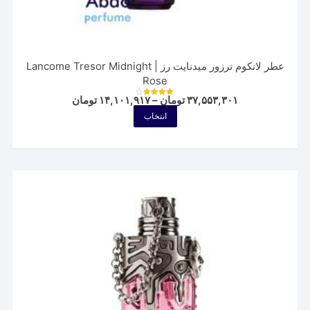
عطر لانکوم ترزور میدنایت رز | Lancome Tresor Midnight
Rose
Price
۳۷,۵۵۳,۳۰۱
تومان
–
۱۴,۱۰۱,۹۱۷
تومان
نمره
range:
4.00
این
انتخاب
از 5
۱۴,۱۰۱,۹۱۷ توم
محصول
through
۳۷,۵۵۳,۳۰۱ تومان
دارای
انواع
مختلفی
می
باشد.
گزینه
ها
ممکن
است
در