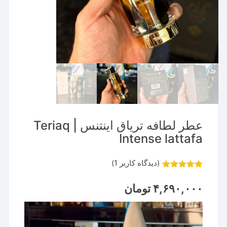
عطر لطافه تریاق اینتنس | Teriaq
Intense lattafa
(دیدگاه کاربر
1
)
1
امتیاز
5.00
از 5 امتیاز
۴,۶۹۰,۰۰۰
تومان
مشتری
نمایشگر
ویدیو