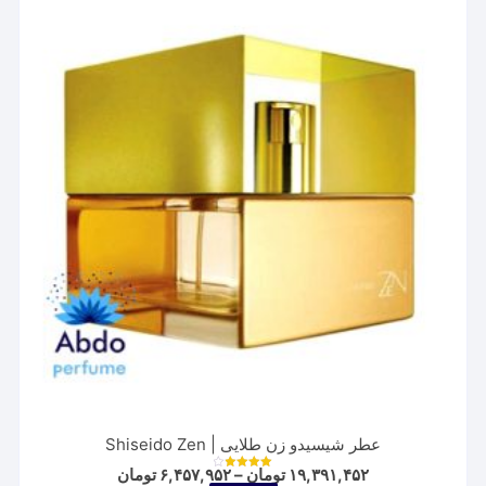
باشد.
گزینه
ها
ممکن
است
در
صفحه
محصول
انتخاب
شوند
عطر شیسیدو زن طلایی | Shiseido Zen
Price
۱۹,۳۹۱,۴۵۲
تومان
–
۶,۴۵۷,۹۵۲
تومان
نمره