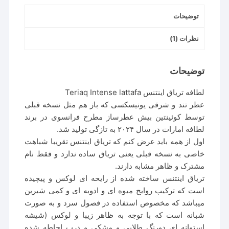
توضیحات
نظرات (1)
توضیحات
لطافه تریاق اینتنس Teriaq Intense lattafa
عطر
تند و شرقی یونیسکسی که باز هم مثل نسخه قبلی
توسط کوئینتین بیش عطرساز مطرح فرانسوی در برند
لطافه امارات در سال ۲۰۲۴ به تازگی تولید شد.
اول از همه باید عرض کنم که تریاق اینتنس تقریبا شباهت
خاصی به نسخه قبلی یعنی تریاق ساده ندارد و فقط نام
مشترک و ظاهر مشابه دارند.
تریاق اینتنس ساخته شده از رایحه ای لوکس و پیچیده
است که ترکیب روایح میوه ای و ادویه ای و کمی شیرین
میباشد که مخصوص استفاده در فصول سرد و به صورت
شبانه است که با توجه به ظاهر زیبا و لوکس (شیشه
استوانه ای دورنگ طلایی و مشکی و درب احاطه شده