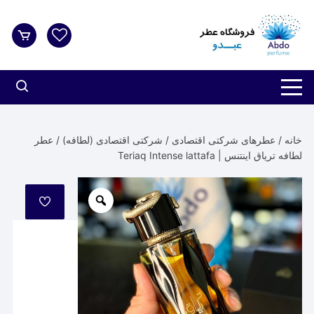
د
دن
ز
حتوا
خانه
/
عطرهای شرکتی اقتصادی
/
شرکتی اقتصادی (لطافه)
/ عطر
لطافه تریاق اینتنس | Teriaq Intense lattafa
مورد
علاقه