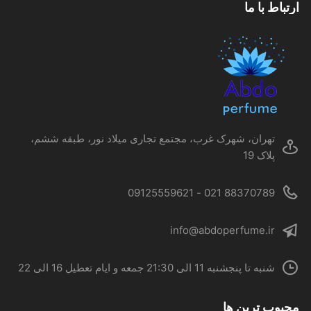
ارتباط با ما
باشد.
گزینه
ها
ممکن
است
در
صفحه
محصول
تهران، شهرک غرب، مجتمع تجاری میلاد نور، طبقه ششم،
انتخاب
پلاک 19
شوند
88370789 021 - 09125559621
info@abdoperfume.ir
شنبه تا پنجشنبه 11 الی 21:30 جمعه و ایام تعطیل 16 الی 22
محبوب ترین ها