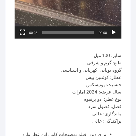
00:28
00:00
سایز: 100 میل
طبع: گرم و شرقی
گروه بویایی: کهربایی و اسپایسی
عطار: کوئنتین بیش
جنسیت: یونیسکس
سال عرضه: 2024 امارات
نوع عطر: ادو پرفیوم
فصل: فصول سرد
ماندگاری: عالی
پراکندگی: عالی
برای دیدن فیلم توضیحات کامل این عطر وارد