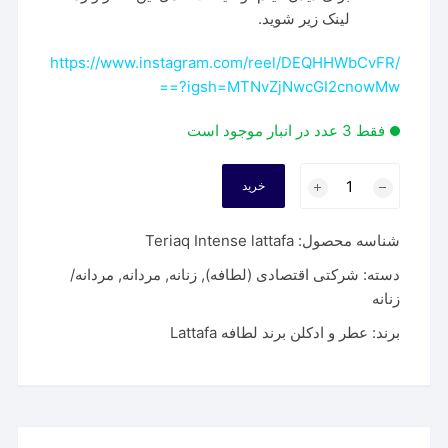
لینک زیر شوید.
https://www.instagram.com/reel/DEQHHWbCvFR/
?igsh=MTNvZjNwcGI2cnowMw==
فقط 3 عدد در انبار موجود است
عطر
خرید
لطافه
تریاق
شناسه محصول:
Teriaq Intense lattafa
اینتنس
|
دسته:
شرکتی اقتصادی (لطافه)
,
زنانه
,
مردانه
,
مردانه/
Teriaq
زنانه
Intense
برند:
عطر و ادکلن برند لطافه Lattafa
lattafa
عدد