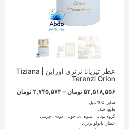
عطر تیزیانا ترنزی اوراین | Tiziana
Terenzi Orion
Price
۵۲,۵۱۸,۵۵۶
تومان
–
۲,۷۴۵,۵۷۴
تومان
range:
سایز: 100 میل
through
۵۲,۵۱۸,۵۵۶ تو
طبع: خنک
گروه بویایی: میوه ای، چوبی، دودی، چرمی
عطار: پائولو ترنزی