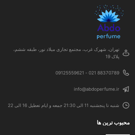
گزینه
ها
ممکن
است
در
صفحه
محصول
تهران، شهرک غرب، مجتمع تجاری میلاد نور، طبقه ششم،
انتخاب
پلاک 19
شوند
88370789 021 - 09125559621
info@abdoperfume.ir
شنبه تا پنجشنبه 11 الی 21:30 جمعه و ایام تعطیل 16 الی 22
محبوب ترین ها