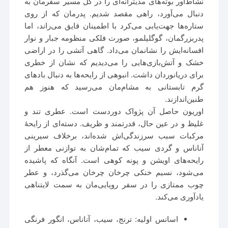
نشاط‌آور بوته‌های مدیترانه‌ای را در کل مسیر سفرمان به
دنبال می‌آورد، راهی مقصد شدیم. پدرمان که از روی
ستاره‌ها جهت‌یابی می‌کرد با اطمینان قایق می‌راند، اما
پدربزرگمان، گوگلیلمو، صورت فلکی منظومه جبار و نوار
افسانه‌ایش را نشانمان می‌داد. گاهی آتشی را در اراضی
خشک و آتش‌بازی‌هایی را می‌دیدیم که نشان از خطری
برای دریانوردان داشت. انبوهی از رایحه‌ها به دنبال بادهای
گرم تابستانی به مشام‌مان می‌رسید که هنوز هم
طنین‌اندازند.
اوریون حاصل آن پژواک دوردست است. عطری تند و
غلیظ و در عین حال، قدرتمند و ظریف. دسته‌ای از رایحهٔ
مرکبات سبب سرزندگی‌اش شده‌اند، برخلاف سیرینی
آناناس و گردی سیب که تمام‌شان به توازنی معطر از
رایحه‌های اویشن و پونه کوهی است. آنگاه که پاشیده
می‌شود، نسیم خنکی چرخان‌ چرخان می‌گذرد، و عطر
چوب ممتازی را در سفر رویایی‌مان‌ به سمت لایتناهی
یادآوری می‌کند.
اسانس اولیه: ترنج، سیب، آناناس، انگور فرنگی