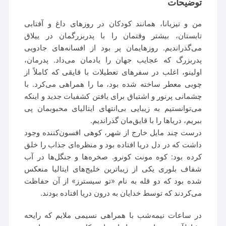
توضیحات
من و تیزیانا، همانند کودکان در روزهای داغ و آفتابی
تابستان، بیشتر وقتمان را با پدربزرگمان در ییلاق
می‌گذراندیم. روزهایمان پر بود از افسانه‌های جادویی
پدربزرگ که عجایب جهان را یادمان می‌داد. پدرمان،
اولینو، اغلب در سفرهای تعطیلات با قایقی که کاملاً از
چوبی معطر ساخته شده بود، ما را همراهی می‌کرد. با
چشمانی پرنور و اشتیاق برای یافتن کشفیات جدید و اینکه
می‌توانستیم به زیبایی بی‌انتهای ایتالیای محبوبمان پی
ببریم، دریاها را با قایق‌مان گذراندیم.
درست چند مایل خارج از شهر، کوهی افسون‌کننده وجود
داشت که در دل دریا افتاده بود و منظره‌ای جذاب را خلق
کرده بود: کوه مونت کونرو. صخره‌ها و جنگل‌ها در آب
شفاف بلوری یکی از زیباترین خلیج‌های ایتالیا منعکس
شده بود که دو قله به نام «تو سیسترز» از آن حفاظت
می‌کردند که توسط خدایان به درون دریا افتاده بودند.
در ساعات نیمه‌شب با همراهی نسیمی ملایم که رایحه‌