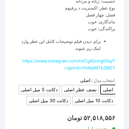
جنسیت: زنانه و مردانه
نوع عطر: اکستریت د پرفیوم
فصل: چهار فصل
ماندگاری: خوب
پراکندگی: خوب
برای دیدن فیلم توضیحات کامل این عطر وارد
لینک زیر شوید.
https://www.instagram.com/tv/CgAOchgIGtq/?
igshid=YmMyMTA2M2Y=
انتخاب مدل
: اصلی
اصلی
نصف عطر اصلی
دکانت 5 میل اصلی
دکانت 10 میل اصلی
دکانت 30 میل اصلی
۵۲,۵۱۸,۵۵۶
تومان
موجود در انبار