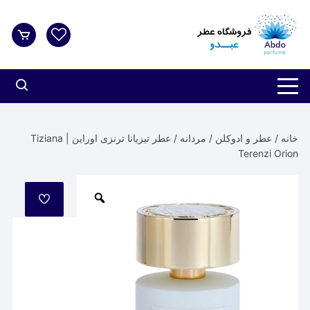
د
دن
ز
حتوا
خانه
/
عطر و ادوکلن
/
مردانه
/ عطر تیزیانا ترنزی اوراین | Tiziana
Terenzi Orion
مورد
علاقه