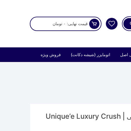
قیمت نهایی:
۰
تومان
 اصل
اتومایزر (شیشه دکانت)
فروش ویژه
عطر یونیک لاکچری کراش آن می | Unique’e Luxury Crush