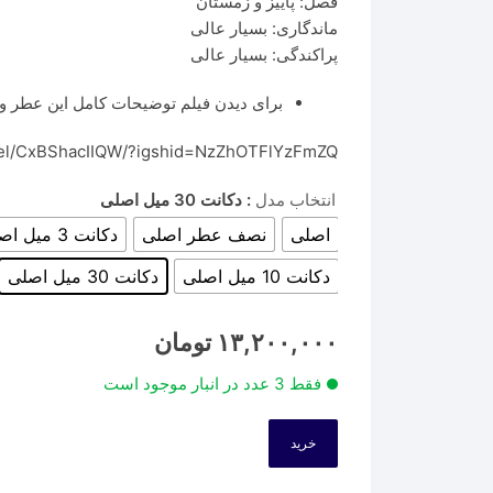
فصل: پاییز و زمستان
ماندگاری: بسیار عالی
پراکندگی: بسیار عالی
برای دیدن فیلم توضیحات کامل این عطر وا
eel/CxBShacIIQW/?igshid=NzZhOTFlYzFmZQ==
انتخاب مدل
: دکانت 30 میل اصلی
اصلی
نصف عطر اصلی
دکانت 3 میل اصلی
دکانت 10 میل اصلی
دکانت 30 میل اصلی
۱۳,۲۰۰,۰۰۰
تومان
فقط 3 عدد در انبار موجود است
خرید