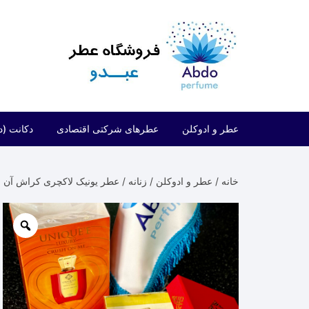
د
دن
ز
حتوا
عطر و ادوکلن
عطرهای شرکتی اقتصادی
دکانت (د
مردانه
شرکتی اقتصادی (فراگرنس ورد)
خانه
/
عطر و ادوکلن
/
زنانه
/ عطر یونیک لاکچری کراش آن می |  Luxury Crush On Me
زنانه
شرکتی اقتصادی (ارض الزعفران)
مردانه/زنانه
شرکتی اقتصادی (لطافه)
شرکتی اقتصادی (الحمبرا)