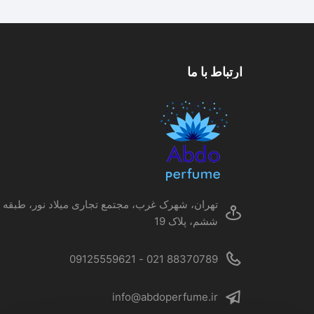
انواع
مختلفی
می
باشد.
گزینه
ارتباط با ما
ها
ممکن
است
در
صفحه
محصول
انتخاب
شوند
تهران، شهرک غرب، مجتمع تجاری میلاد نور، طبقه
ششم، پلاک 19
88370789 021 - 09125559621
info@abdoperfume.ir