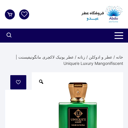
د
دن
ز
حتوا
خانه
/
عطر و ادوکلن
/
زنانه
/ عطر یونیک لاکچری مانگونیفیسنت |
Unique’e Luxury Mangonifiscent
مورد
علاقه