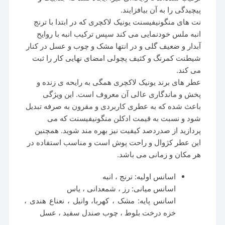
پیچیدگی را به آن بیافزایند.
نت های منگونیفیسنت یونیک لاکچری که در ابتدا با ترنج
انبه ملس خودنمایی می کند سپس ترکیب انبه با روایح
آبدار و ضعیف گلی و در انتها مشک و چوب و عسل در کنار
شیطنت کمرنگ و کثیف پچولی امضای نهایی کار را ثبت
می کند.
عطر های برند یونیک لاکچری همگی به رایحه ی زنده و
پخش و ماندگاری عالی آن معروف است. این ویژگی
باعث شده که به عطری کاربردی و مقرون به صرفه تبدیل
شود و نسبت به قیمت ادکلن منگونیفیسنت که می
پردازید از صدردصد کیفیت نیز بهره مند شوید. همچنین
این عطر کژوال و راحت پوش است و مناسب استفاده در
هر مکان و زمانی می باشد.
اسانس اولیه: ترنج ، انبه
اسانس میانی: رز ، شمعدانی ، یاس
اسانس پایه: مشک ، کهربا، وانیل ، نعناع هندی ،
خزه درخت بلوط ، چوب صندل سفید ، عسل