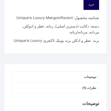
خرید
شناسه محصول:
Unique'e Luxury Mangonifiscent
دسته:
دکانت (دستریز اصلی)
,
زنانه
,
عطر و ادوکلن
,
مردانه
,
مردانه/زنانه
برند:
عطر و ادکلن برند یونیک لاکچری Unique'e Luxury
توضیحات
نظرات (1)
توضیحات