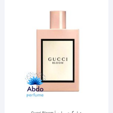
مختلفی
می
باشد.
گزینه
ها
ممکن
است
در
صفحه
محصول
انتخاب
شوند
عطر گوچی بلوم | Gucci Bloom