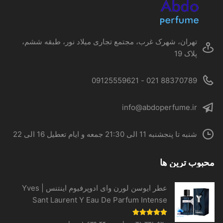
در
صفحه
محصول
تهران، شهرک غرب، مجتمع تجاری میلاد نور، طبقه ششم،
انتخاب
پلاک 19
شوند
88370789 021 - 09125559621
info@abdoperfume.ir
شنبه تا پنجشنبه 11 الی 21:30 جمعه و ایام تعطیل 16 الی 22
محبوب ترین ها
عطر ایوسن لورن وای ادوپرفیوم اینتنس | Yves
Sant Laurent Y Eau De Parfum Intense
Price
نمره
5.00