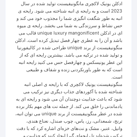
ادکلن یونیک لاکچری مانگونیفیسنت تولید شده در سال
2023 است و به رایحه ی انبه شناخته می شود. رایحه ی
انبه به طور شگفت انگیزی شما را مجذوب خود می کند و
حس نشاط و سرزندگی به شما می بخشد. رایحه ی میوه
ای در ادکلن unique luxury mangonificent قالب می
باشد و آن را به عطری چهار فصل تبدیل کرده است. ادکلن
منگونیفیسنت از برند unique طراحی شده در کالیفورنیا
و تولید شده در ترکیه می باشد. بیشترین رایحه ای که از
این عطر یونیسکس و چهارفصل حس می کنید رایحه انبه
است که به طور باورنکردنی زنده و شفاف و طبیعی
است.
منگونیفیسنت یونیک لاکچری که با رایحه ی اصلی انبه
شناخته شده با آکوردهای جذاب دیگری نیز ترکیب می
شود که باعث جذابیت دوچندان آن می شود و رایحه ای به
یادماندنی را خلق می کند. از جمله نت های مهم بکار برده
شده در عطر منگونیفیسنت از برند unique می توان انبه،
ترنج، شمعدانی، رز، یاس، چوب صندل، نعناع هندی،
وانیل، عنبر، مشک و نت‌های خزه‌ای اشاره کرد که با دقت
ترکیب شده‌اند تا رایحه‌ای گیرا ایجاد کنند که جذابیت و