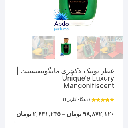
عطر یونیک لاکچری مانگونیفیسنت |
Unique’e Luxury
Mangonifiscent
(دیدگاه کاربر
1
)
1
امتیاز
5.00
از 5 امتیاز
Price
۹۸,۸۷۲,۱۲۰
تومان
–
۲,۶۴۱,۲۴۵
تومان
مشتری
range:
نمایشگر
through