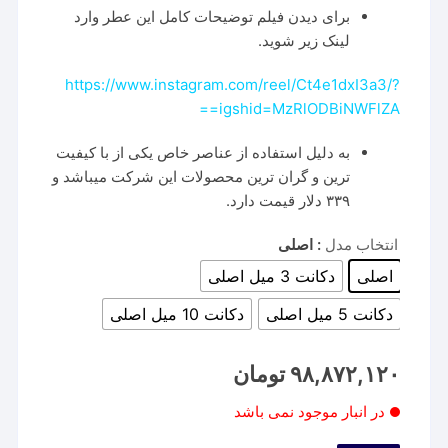
برای دیدن فیلم توضیحات کامل این عطر وارد
لینک زیر شوید.
https://www.instagram.com/reel/Ct4e1dxI3a3/?
igshid=MzRlODBiNWFlZA==
به دلیل استفاده از عناصر خاص یکی از با کیفیت
ترین و گران ترین محصولات این شرکت میباشد و
۳۳۹ دلار قیمت دارد.
انتخاب مدل
: اصلی
اصلی
دکانت 3 میل اصلی
دکانت 5 میل اصلی
دکانت 10 میل اصلی
۹۸,۸۷۲,۱۲۰
تومان
در انبار موجود نمی باشد