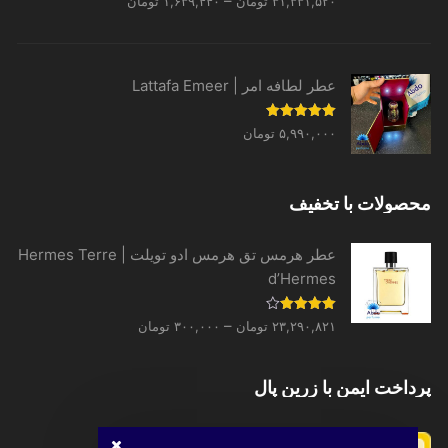
–
۳۱,۳۳۱,۵۲۰
تومان
۱,۶۳۹,۴۴۰
تومان
از 5
range:
۱,۶۳۹,۴۴۰ تومان
through
عطر لطافه امر | Lattafa Emeer
۳۱,۳۳۱,۵۲۰ تومان
نمره
5.00
۵,۹۹۰,۰۰۰
تومان
از 5
محصولات با تخفیف
عطر هرمس تق هرمس ادو تویلت | Hermes Terre
d’Hermes
Price
نمره
–
۲۳,۲۹۰,۸۲۱
تومان
۳۰۰,۰۰۰
تومان
4.00
از 5
range:
۳۰۰,۰۰۰ تومان
پرداخت ایمن با زرین پال
through
۲۳,۲۹۰,۸۲۱ تومان