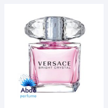
انواع
مختلفی
می
باشد.
گزینه
ها
ممکن
است
در
صفحه
محصول
انتخاب
شوند