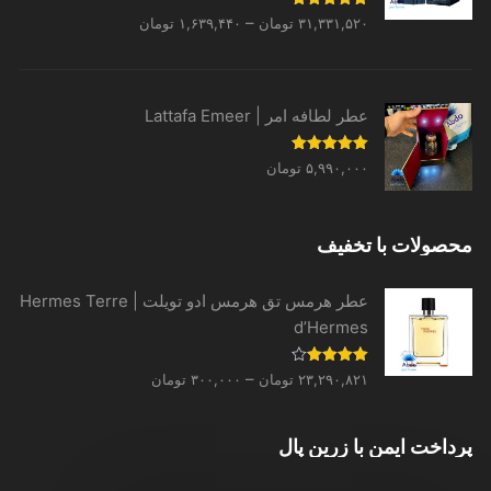
Price
نمره
5.00
–
۳۱,۳۳۱,۵۲۰
تومان
۱,۶۳۹,۴۴۰
تومان
از 5
range:
۱,۶۳۹,۴۴۰ تومان
through
عطر لطافه امر | Lattafa Emeer
۳۱,۳۳۱,۵۲۰ تومان
نمره
5.00
۵,۹۹۰,۰۰۰
تومان
از 5
محصولات با تخفیف
عطر هرمس تق هرمس ادو تویلت | Hermes Terre
d’Hermes
Price
نمره
–
۲۳,۲۹۰,۸۲۱
تومان
۳۰۰,۰۰۰
تومان
4.00
از 5
range:
۳۰۰,۰۰۰ تومان
پرداخت ایمن با زرین پال
through
۲۳,۲۹۰,۸۲۱ تومان