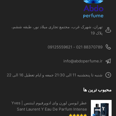
است
در
صفحه
محصول
تهران، شهرک غرب، مجتمع تجاری میلاد نور، طبقه ششم،
انتخاب
پلاک 19
شوند
88370789 021 - 09125559621
info@abdoperfume.ir
شنبه تا پنجشنبه 11 الی 21:30 جمعه و ایام تعطیل 16 الی 22
محبوب ترین ها
عطر ایوسن لورن وای ادوپرفیوم اینتنس | Yves
Sant Laurent Y Eau De Parfum Intense