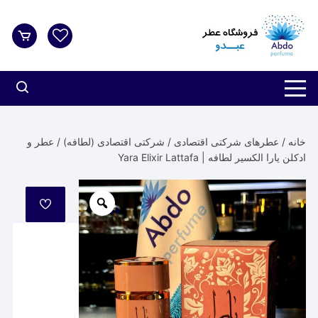
د
دن
ز
حتوا
خانه
/
عطرهای شرکتی اقتصادی
/
شرکتی اقتصادی (لطافه)
/ عطر و
ادکلن یارا الکسیر لطافه | Yara Elixir Lattafa
مورد
علاقه