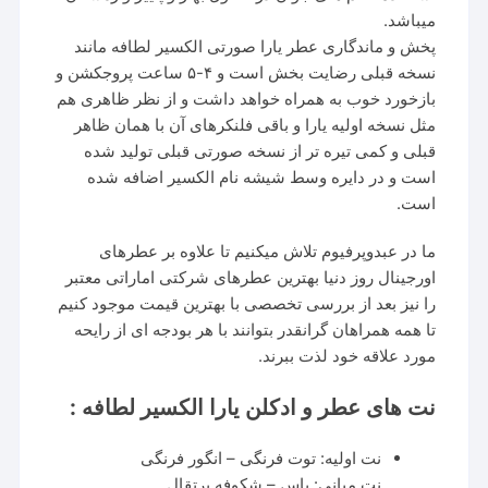
میباشد.
پخش و ماندگاری عطر یارا صورتی الکسیر لطافه مانند
نسخه قبلی رضایت بخش است و ۴-۵ ساعت پروجکشن و
بازخورد خوب به همراه خواهد داشت و از نظر ظاهری هم
مثل نسخه اولیه یارا و باقی فلنکرهای آن با همان ظاهر
قبلی و کمی تیره تر از نسخه صورتی قبلی تولید شده
است و در دایره وسط شیشه نام الکسیر اضافه شده
است.
ما در
عبدوپرفیوم
تلاش میکنیم تا علاوه بر عطرهای
اورجینال روز دنیا بهترین عطرهای شرکتی اماراتی معتبر
را نیز بعد از بررسی تخصصی با بهترین قیمت موجود کنیم
تا همه همراهان گرانقدر بتوانند با هر بودجه ای از رایحه
مورد علاقه خود لذت ببرند.
نت های عطر و ادکلن یارا الکسیر لطافه :
نت اولیه: توت فرنگی – انگور فرنگی
نت میانی: یاس – شکوفه پرتقال