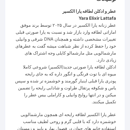
عطر و ادکلن لطافه یارا الکسیر
Yara Elixir Lattafa
عطر زنانه یارا الکسیر در سال ۲۰۲۵ توسط برند موفق
اماراتی لطافه وارد بازار شد و نسبت به یارا صورتی قبلی
تغییرات مشخصی داشته و همچنان DNA شرقی و وانیلی
خود را حفظ کرده از نظر شباهت میشه گفت به عطرهای
مارشمالویی مثل مارشمالو کایلی وجه اشتراک های
زیادی دارد.
ادکلن لطافه یارا صورتی جدید(الکسیر) شروعی کاملا
میوه ای با توت فرنگی و انگور داره که به جای رایحه
پودری یارا قبلی اینبار گورمند و خوشمزه تر شده و سپس
یاس و شکوفه پرتقال طراوت و شادابی رایحه را تضمین
میکنن و در انتها روایح وانیلی و کاراملی بیس عطر را
تکمیل میکنند.
عطر یارا الکسیر لطافه رایحه ای همچون مارشمالویی
خوشمزه دارد که با قلبی گرم و روحی لطیف مناسب
استفاده خانم های جوان در فصول بهار و پاییز و زمستان