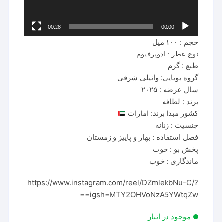
00:28
00:00
حجم : ۱۰۰ میل
نوع عطر : ادوپرفیوم
طبع : گرم
گروه بویایی: وانیلی شرقی
سال عرضه : ۲۰۲۵
برند : لطافه
کشور مبدا برند: امارات
جنسیت : زنانه
فصل استفاده : بهار و پاییز و زمستان
پخش بو : خوب
ماندگاری : خوب
https://www.instagram.com/reel/DZmlekbNu-C/?
igsh=MTY2OHVoNzA5YWtqZw==
موجود در انبار