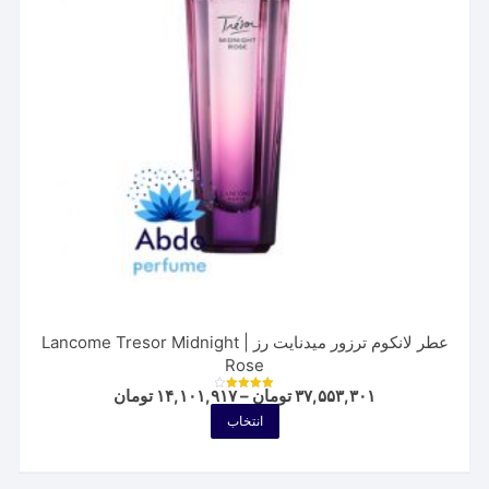
است
در
صفحه
محصول
انتخاب
شوند
عطر لانکوم ترزور میدنایت رز | Lancome Tresor Midnight
Rose
Price
۳۷,۵۵۳,۳۰۱
تومان
–
۱۴,۱۰۱,۹۱۷
تومان
نمره
range:
4.00
این
انتخاب
از 5
۱۴,۱۰۱,۹۱۷ توم
محصول
through
۳۷,۵۵۳,۳۰۱ تومان
دارای