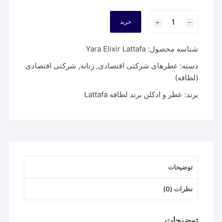
عطر
خرید
و
ادکلن
شناسه محصول:
Yara Elixir Lattafa
یارا
الکسیر
دسته:
عطرهای شرکتی اقتصادی
,
زنانه
,
شرکتی اقتصادی
لطافه
(لطافه)
|
برند:
عطر و ادکلن برند لطافه Lattafa
Yara
Elixir
Lattafa
عدد
توضیحات
نظرات (0)
توضیحات