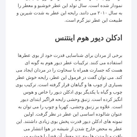
نمودار شده است. سال تولد این عطر خوشبو و معطر را
به سال ۲۰۱۰ می دانند. رایحه این عطر به شدت شیرین و
طبیعت این عطر نیز گرم است.
ادکلن دیور هوم اینتنس
برخی از مردان برای شناسایی قدرت خود از بوی عطرها
استفاده می کنند. ترکیبات عطر دیور هوم به گونه ای
هست که جسارت همراه با سخاوت را در مردان ایجاد می
کند. می توان گفت در فرمول این عطر، رایحه خوش عطر
بسیاری از چوب ها و گیاهان قرار گرفته است. ترکیب بوی
چوب و گیاه با یکدیگر بوی ادکلن دیور را خاص و هوس
انگیز کرده است. زنبق وحشی رایحه فراگیر ابتدای دیور
است. علاوه بر زنبق وحشی، کهربا و چوپ را می توان به
عنوان شالوده اساسی این عطر در نظر گرفت. اولین
نمونه های ادکلن دیور قدرت پخش بوی زیادی داشتند. این
عطر به محض خارج شدن از شیشه در هوا انتشار می
یافت و تا مدت ها بوی تند معطر آن فضا را خوشبو می