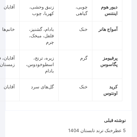
دیور هوم
چوبی،
زنبق وحشی،
آقایان
اینتنس
گیاهی
کهربا، چوب
آمواج هانر
خنک
بادام، گشنیز،
خانم‌ها
فلفل، میخک،
چرم
پرفیومز
گرم
زیره، ترنج،
آقایان، فصل
پگاسوس
اسطوخودوس،
زمستان
بادام
کرید
خنک
گل‌های سرد
آقایان
اونتوس
شته قبلی