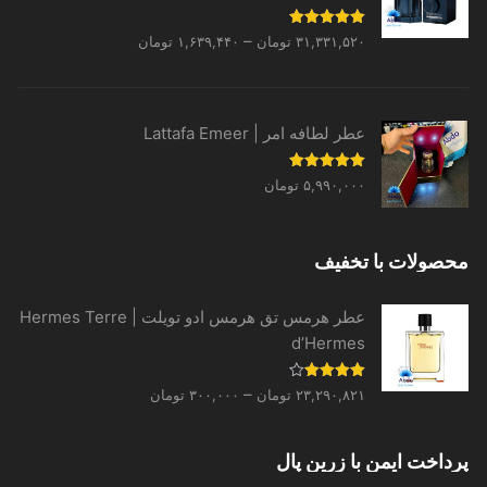
Price
نمره
5.00
–
۳۱,۳۳۱,۵۲۰
تومان
۱,۶۳۹,۴۴۰
تومان
از 5
range:
۱,۶۳۹,۴۴۰ تومان
through
عطر لطافه امر | Lattafa Emeer
۳۱,۳۳۱,۵۲۰ تومان
نمره
5.00
۵,۹۹۰,۰۰۰
تومان
از 5
لات با تخفیف
عطر هرمس تق هرمس ادو تویلت | Hermes Terre
d’Hermes
Price
نمره
–
۲۳,۲۹۰,۸۲۱
تومان
۳۰۰,۰۰۰
تومان
4.00
از 5
range:
۳۰۰,۰۰۰ تومان
خت ایمن با زرین پال
through