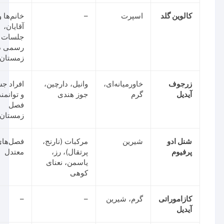
کالوین گلد
اسپرت
–
خانم‌ها و
آقایان،
جلسات
رسمی در
زمستان
زرجوف
خاورمیانه‌ای،
وانیل، دارچین،
افراد جسور
آیدیل
گرم
جوز هندی
و توانمند،
فصل
زمستان
شنل ادو
شیرین
مرکبات (نارنج،
فصل‌های
پرفیوم
پرتقال)، رز،
معتدل
یاسمن، نعنای
کوهی
کازاموراتی
گرم، شیرین
–
–
آیدیل