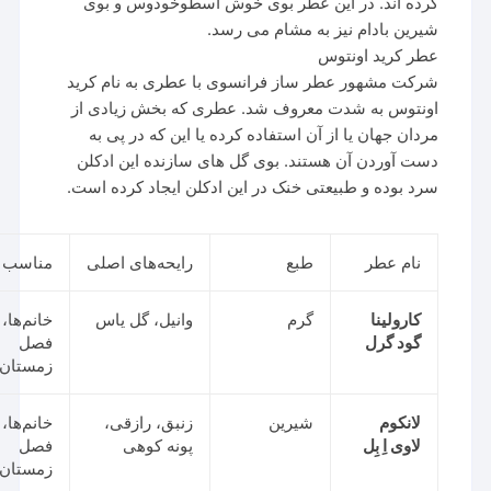
کرده اند. در این عطر بوی خوش اسطوخودوس و بوی
شیرین بادام نیز به مشام می رسد.
عطر کرید اونتوس
شرکت مشهور عطر ساز فرانسوی با عطری به نام کرید
اونتوس به شدت معروف شد. عطری که بخش زیادی از
مردان جهان یا از آن استفاده کرده یا این که در پی به
دست آوردن آن هستند. بوی گل های سازنده این ادکلن
سرد بوده و طبیعتی خنک در این ادکلن ایجاد کرده است.
نام عطر
طبع
رایحه‌های اصلی
مناسب برای
کارولینا
گرم
وانیل، گل یاس
خانم‌ها،
گود گرل
فصل
زمستان
لانکوم
شیرین
زنبق، رازقی،
خانم‌ها،
لاوی اِ بِل
پونه کوهی
فصل
زمستان