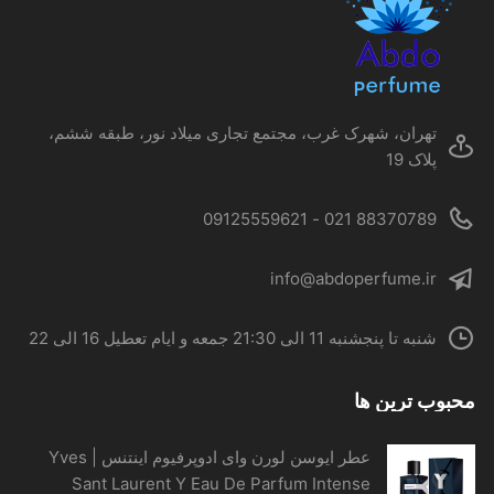
تهران، شهرک غرب، مجتمع تجاری میلاد نور، طبقه ششم،
پلاک 19
88370789 021 - 09125559621
info@abdoperfume.ir
شنبه تا پنجشنبه 11 الی 21:30 جمعه و ایام تعطیل 16 الی 22
ب ترین ها
عطر ایوسن لورن وای ادوپرفیوم اینتنس | Yves
Sant Laurent Y Eau De Parfum Intense