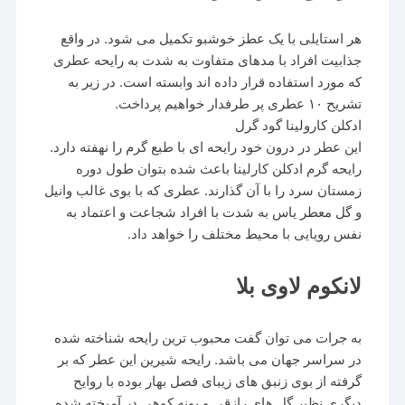
هر استایلی با یک عطز خوشبو تکمیل می شود. در واقع
جذابیت افراد با مدهای متفاوت به شدت به رایحه عطری
که مورد استفاده قرار داده اند وابسته است. در زیر به
تشریح ۱۰ عطری پر طرفدار خواهیم پرداخت.
ادکلن کارولینا گود گرل
این عطر در درون خود رایحه ای با طبع گرم را نهفته دارد.
رایحه گرم ادکلن کارلینا باعث شده بتوان طول دوره
زمستان سرد را با آن گذارند. عطری که با بوی غالب وانیل
و گل معطر یاس به شدت با افراد شجاعت و اعتماد به
نفس رویایی با محیط مختلف را خواهد داد.
لانکوم لاوی بلا
به جرات می توان گفت محبوب ترین رایحه شناخته شده
در سراسر جهان می باشد. رایحه شیرین این عطر که بر
گرفته از بوی زنبق های زیبای فصل بهار بوده با روایح
دیگری نظیر گل های رازقی و پونه کوهی در آمیخته شده