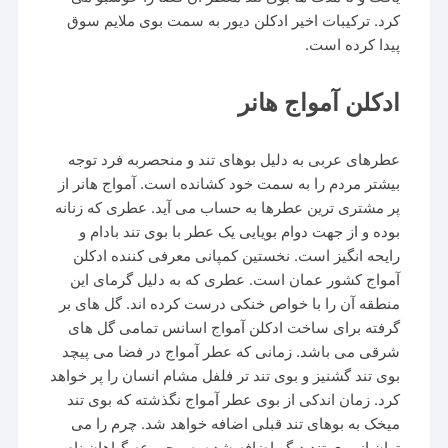
کرد. ترکیبات اخیر ادکلن دیور به سمت بوی ملایم سوق
پیدا کرده است.
ادکلن آمواج هانر
عطرهای عربی به دلیل بوهای تند و منحصربه فرد توجه
بیشتر مردم را به سمت خود کشانده است. آمواج هانر از
پر مشتری ترین عطرها به حساب می آید. عطری که زنانه
بوده و از جهت دوام بویایی یک عطر با بوی تند بادام و
رایحه انگیز است. نخستین کمپانی معرفی کننده ادکلن
آمواج کشور عمان است. عطری که به دلیل گرمای این
منطقه آن را با خواص خنکی درست کرده اند. گل های بر
گرفته برای ساخت ادکلن آمواج اسانس تمامی گل های
شرقی می باشد. زمانی که عطر آمواج در فضا می پیچد
بوی تند گشنیز و بوی تند تر فلفل مشام انسان را پر خواهد
کرد. زمان اندکی از بوی عطر آمواج نگذشته که بوی تند
میخک به بوهای تند قبلی اضافه خواهد شد. چرم را می
توان از بوی تند دیگر اضافه شده به مجموعه گیاهان نام