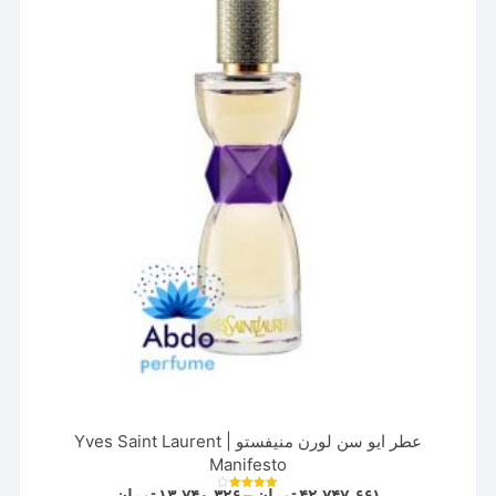
باشد.
گزینه
ها
ممکن
است
در
صفحه
محصول
انتخاب
شوند
عطر ایو سن لورن منیفستو | Yves Saint Laurent
Manifesto
Price
۴۲,۷۴۷,۶۶۱
تومان
–
۱۳,۷۴۰,۳۲۶
تومان