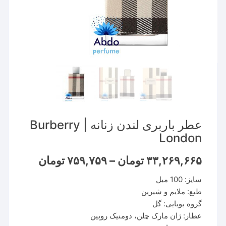
عطر باربری لندن زنانه | Burberry
London
Price
۳۳,۲۶۹,۶۶۵
تومان
–
۷۵۹,۷۵۹
تومان
range:
۷۵۹,۷۵۹ ت
سایز: 100 میل
through
۳۳,۲۶۹,۶۶۵ تومان
طبع: ملایم و شیرین
گروه بویایی: گل
عطار: ژان مارک چلن، دومنیک روپین