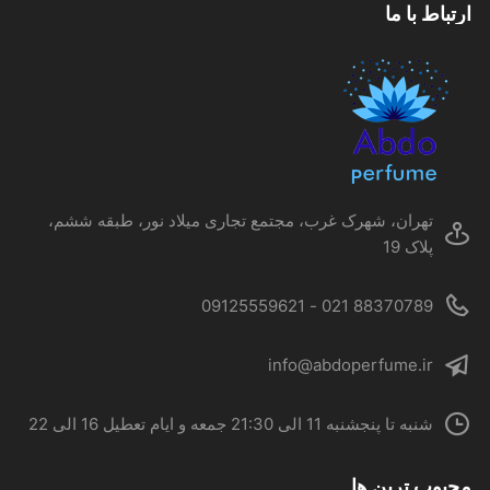
ارتباط با ما
باشد.
گزینه
ها
ممکن
است
در
صفحه
محصول
تهران، شهرک غرب، مجتمع تجاری میلاد نور، طبقه ششم،
انتخاب
پلاک 19
شوند
88370789 021 - 09125559621
info@abdoperfume.ir
شنبه تا پنجشنبه 11 الی 21:30 جمعه و ایام تعطیل 16 الی 22
محبوب ترین ها