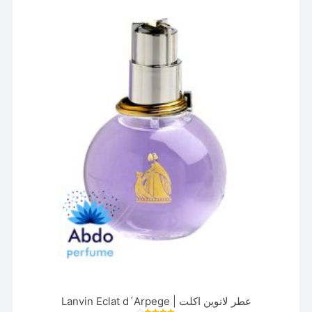
می
باشد.
گزینه
ها
ممکن
است
در
صفحه
محصول
انتخاب
شوند
عطر لانوین اکلت | Lanvin Eclat d´Arpege