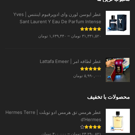
عطر ایوسن لورن وای ادوپرفیوم اینتنس | Yves
Sant Laurent Y Eau De Parfum Intense
Price
نمره
5.00
–
۳۱,۳۳۱,۵۲۰
تومان
۱,۶۳۹,۴۴۰
تومان
از 5
range:
۱,۶۳۹,۴۴۰ تومان
through
عطر لطافه امر | Lattafa Emeer
۳۱,۳۳۱,۵۲۰ تومان
نمره
5.00
۵,۹۹۰,۰۰۰
تومان
از 5
محصولات با تخفیف
عطر هرمس تق هرمس ادو تویلت | Hermes Terre
d’Hermes
Price
نمره
–
۲۳,۲۹۰,۸۲۱
تومان
۳۰۰,۰۰۰
تومان