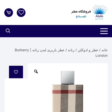
د
دن
ز
حتوا
خانه
/
عطر و ادوکلن
/
زنانه
/ عطر باربری لندن زنانه | Burberry
London
مورد
علاقه