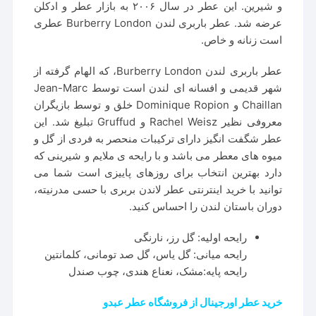
و شیرین. این عطر در سال ۲۰۰۶ به بازار عطر و ادکلن
عرضه شد. عطر باربری لندن Burberry London عطری
است زنانه و خاص.
عطر باربری لندن Burberry London، که الهام گرفته از
شهر قدیمی و افسانه ای لندن است توسط Jean-Marc
Chaillan و Dominique Ropion خلق و توسط بازیگران
معروفی نظیر Rachel Weisz و Gruffud تبلیغ شد. این
عطر شگفت انگیز دارای ترکیبات منحصر به فردی از گل و
میوه های معطر می باشد و با رایحه ی ملایم و شیرینی که
دارد بهترین انتخاب برای روزهای پاییزی است شما می
توانید با خرید اینترنتی عطر لاندن بربری با حسی مدرنیته،
دوران باستان لندن را احساس کنید.
رایحه اولیه: گل رز، نارنگی
رایحه میانی: گل یاس، گل صد تومانی، کلمانتین
رایحه پایه:مشک، نعناع هندی، چوب صندل
خرید عطر اورجینال از فروشگاه عطر عبدو