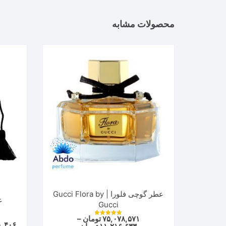
مختلفی
می
محصولات مشابه
باشد.
گزینه
ها
ممکن
است
در
صفحه
محصول
انتخاب
شوند
عطر گوچی فلورا | Gucci Flora by
Gucci
۷۵,۰۷۸,۵۷۱
تومان
–
نمره
۱,۴۰۶
Price
5.00