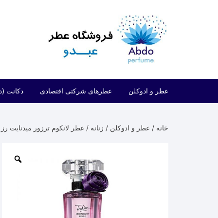
د
دن
ز
حتوا
عطر و ادوکلن
عطرهای شرکتی اقتصادی
دکانت (د
مردانه
شرکتی اقتصادی (فراگرنس ورد)
خانه
/
عطر و ادوکلن
/
زنانه
/ عطر لانکوم ترزور میدنایت رز | come Tresor Midnight Rose
زنانه
شرکتی اقتصادی (ارض الزعفران)
مردانه/زنانه
شرکتی اقتصادی (لطافه)
شرکتی اقتصادی (الحمبرا)