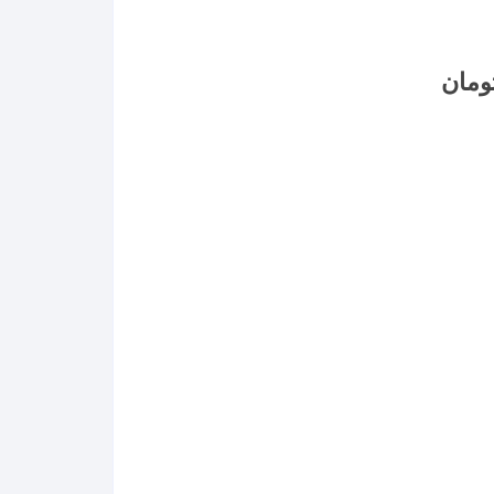
Price
ومان
range:
۱۴,۱۰۱,۹۱۷ تومان
through
۳۷,۵۵۳,۳۰۱ تومان