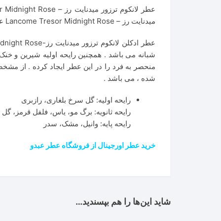
میدنایت رز – Lancome Tresor Midnight Rose عطری است زنانه و جذاب.
شبانه می باشد . همچنین رایحه اولیه شیرین و خن
منحصر به فرد را در این عطر ایجاد کرده . از مشخ
شده ، می باشد .
رایحه اولیه: گل سرخ بلغاری، رازبری
رایحه ثانویه: برگ مو، یاس، فلفل قرمز، گل
رایحه پایه: وانیل، مشک، سدر
خرید عطر اورجینال از فروشگاه عطر عبدو
شاید این‌ها را هم بپسندید…