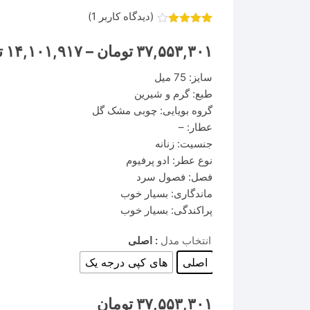
(دیدگاه کاربر
1
)
1
امتیاز
4.00
از 5
۳۷,۵۵۳,۳۰۱
تومان
–
۱۴,۱۰۱,۹۱۷
ت
امتیاز
مشتری
سایز: 75 میل
طبع: گرم و شیرین
گروه بویایی: چوبی مشک گل
عطار: –
جنسیت: زنانه
نوع عطر: ادو پرفیوم
فصل: فصول سرد
ماندگاری: بسیار خوب
پراکندگی: بسیار خوب
انتخاب مدل
: اصلی
اصلی
های کپی درجه یک
۳۷,۵۵۳,۳۰۱
تومان