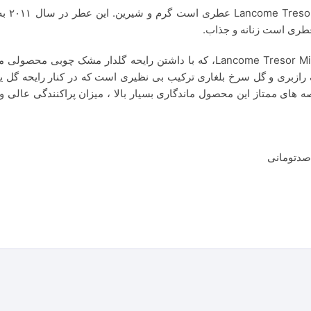
عطر لان
عطر ادکلن لانکوم ترزور میدنایت رز-Lancome Tresor Midnight Rose، که با داش
ک رازبری و گل سرخ بلغاری ترکیب بی نظیری است که در کنار رایحه گل 
صه های ممتاز این محصول ماندگاری بسیار بالا ، میزان پراکنندگی عال
 صدتومانی