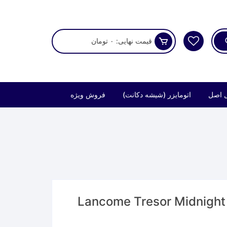
قیمت نهایی:
۰
تومان
 اصل
اتومایزر (شیشه دکانت)
فروش ویژه
عطر لانکوم ترزور میدنایت رز | Lancome Tresor Midnight