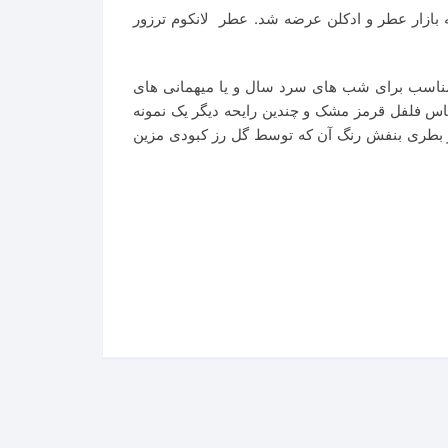
کوم ترزور میدنایت رز – Lancome Tresor Midnight Rose عطری است گرم و شیرین. این عطر در سال ۲۰۱۱ به بازار عطر و ادکلن عرضه شد. عطر لانکوم ترزور
تن رایحه گلدار مشک چوبی محصولی مناسب برای شب های سرد سال و یا میهمانی های
یاس فلفل قرمز مشک و چندین رایحه دیگر یک نمونه
ی و بطری بنفش رنگ آن که توسط گل رز کبودی مزین