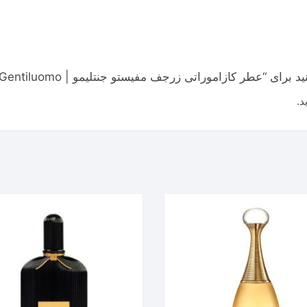
موراتی زرجف مفیستو جنتلیمو | Casamorati Xerjoff Mefisto Gentiluomo”
.