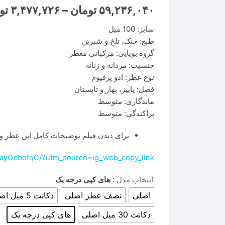
۵۹,۲۳۶,۰۴۰
تومان
–
۳,۴۷۷,۷۲۶
تو
سایز: 100 میل
طبع: خنک، تلخ و شیرین
گروه بویایی: مرکباتی معطر
جنسیت: مردانه و زنانه
نوع عطر: ادو پرفیوم
فصل: پاییز، بهار و تابستان
ماندگاری: متوسط
پراکندگی: متوسط
برای دیدن فیلم توضیحات کامل این عطر وا
UayGbbotqC/?utm_source=ig_web_copy_link
انتخاب مدل
: های کپی درجه یک
اصلی
نصف عطر اصلی
دکانت 5 میل اصلی
دکانت 30 میل اصلی
های کپی درجه یک