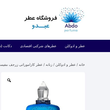
عطر و ادوکلن
عطرهای شرکتی اقتصادی
دکانت (د
مردانه
شرکتی اقتصادی (فراگرنس ورد)
خانه
/
عطر و ادوکلن
/
زنانه
/ عطر کازاموراتی زرجف مفیستو جنتلیمو | efisto Gentiluomo
زنانه
شرکتی اقتصادی (ارض الزعفران)
مردانه/زنانه
شرکتی اقتصادی (لطافه)
شرکتی اقتصادی (الحمبرا)