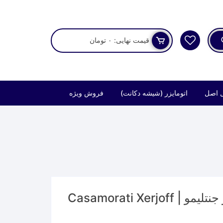
قیمت نهایی:
۰
تومان
 اصل
اتومایزر (شیشه دکانت)
فروش ویژه
عطر کازاموراتی زرجف مفیستو جنتلیمو | Casamorati Xerjoff