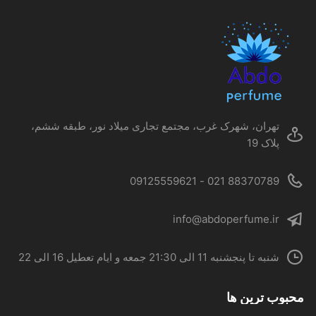
گزینه
ها
ممکن
است
در
صفحه
محصول
تهران، شهرک غرب، مجتمع تجاری میلاد نور، طبقه ششم،
انتخاب
پلاک 19
شوند
88370789 021 - 09125559621
info@abdoperfume.ir
شنبه تا پنجشنبه 11 الی 21:30 جمعه و ایام تعطیل 16 الی 22
محبوب ترین ها