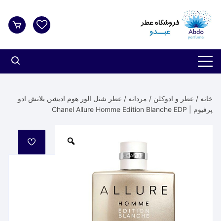
د
دن
ز
حتوا
خانه
/
عطر و ادوکلن
/
مردانه
/ عطر شنل الور هوم ادیشن بلانش ادو
پرفیوم | Chanel Allure Homme Edition Blanche EDP
مورد
علاقه