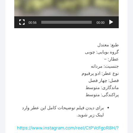
00:56
00:00
طبع: معتدل
گروه بویایی: چوبی
عطار: –
جنسیت: مردانه
نوع عطر: ادو پرفیوم
فصل: چهار فصل
ماندگاری: متوسط
پراکندگی: متوسط
برای دیدن فیلم توضیحات کامل این عطر وارد
لینک زیر شوید.
https://www.instagram.com/reel/CtPVcFgoR8H/?