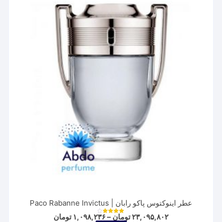
باشد.
گزینه
ها
ممکن
است
در
صفحه
محصول
انتخاب
شوند
عطر اینوکتوس پاکو رابان | Paco Rabanne Invictus
Price
۲۳,۰۹۵,۸۰۲
تومان
–
۱,۰۹۸,۲۳۶
تومان
نمره