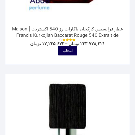
عطر فرانسیس کرکجان باکارات رژ 540 اکستریت | Maison
Francis Kurkdjian Baccarat Rouge 540 Extrait de
Parfum
Price
۲۳۳,۷۷۸,۳۲۱
تومان
–
۱۷,۲۳۵,۶۷۳
تومان
نمره
range:
4.00
این
انتخاب
از 5
۱۷,۲۳۵,۶۷۳ ت
محصول
through
۲۳۳,۷۷۸,۳۲۱ تومان
دارای
انواع
مختلفی
می
باشد.
گزینه
ها
ممکن
است
در