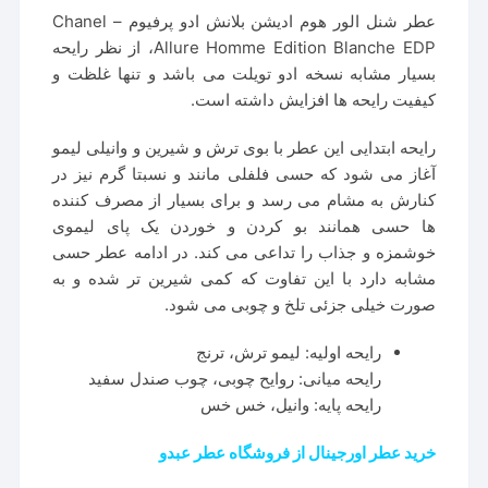
عطر شنل الور هوم ادیشن بلانش ادو پرفیوم – Chanel
Allure Homme Edition Blanche EDP، از نظر رایحه
بسیار مشابه نسخه ادو تویلت می باشد و تنها غلظت و
کیفیت رایحه ها افزایش داشته است.
رایحه ابتدایی این عطر با بوی ترش و شیرین و وانیلی لیمو
آغاز می شود که حسی فلفلی مانند و نسبتا گرم نیز در
کنارش به مشام می رسد و برای بسیار از مصرف کننده
ها حسی همانند بو کردن و خوردن یک پای لیموی
خوشمزه و جذاب را تداعی می کند. در ادامه عطر حسی
مشابه دارد با این تفاوت که کمی شیرین تر شده و به
صورت خیلی جزئی تلخ و چوبی می شود.
رایحه اولیه: لیمو ترش، ترنج
رایحه میانی: روایح چوبی، چوب صندل سفید
رایحه پایه: وانیل، خس خس
خرید عطر اورجینال از فروشگاه عطر عبدو