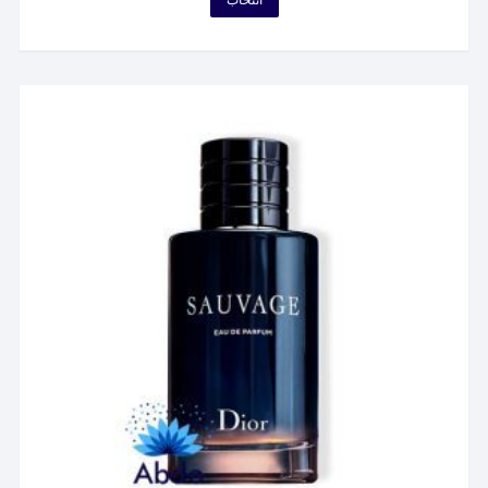
۷۵۹,۷۵۹ تومان
محصول
through
۴۵,۸۶۷,۲۱۹ تومان
دارای
انواع
مختلفی
می
باشد.
گزینه
ها
ممکن
است
در
صفحه
محصول
انتخاب
شوند